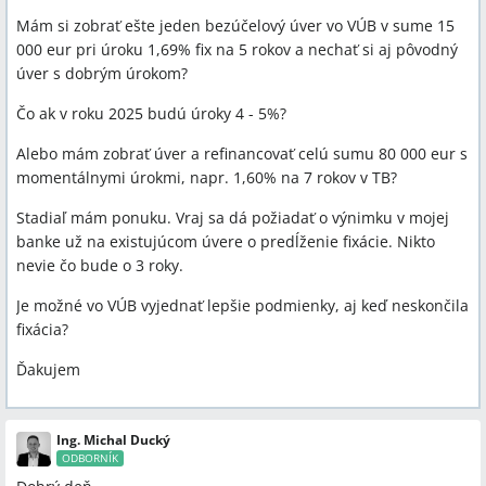
Mám si zobrať ešte jeden bezúčelový úver vo VÚB v sume 15
000 eur pri úroku 1,69% fix na 5 rokov a nechať si aj pôvodný
úver s dobrým úrokom?
Čo ak v roku 2025 budú úroky 4 - 5%?
Alebo mám zobrať úver a refinancovať celú sumu 80 000 eur s
momentálnymi úrokmi, napr. 1,60% na 7 rokov v TB?
Stadiaľ mám ponuku. Vraj sa dá požiadať o výnimku v mojej
banke už na existujúcom úvere o predĺženie fixácie. Nikto
nevie čo bude o 3 roky.
Je možné vo VÚB vyjednať lepšie podmienky, aj keď neskončila
fixácia?
Ďakujem
Ing. Michal Ducký
ODBORNÍK