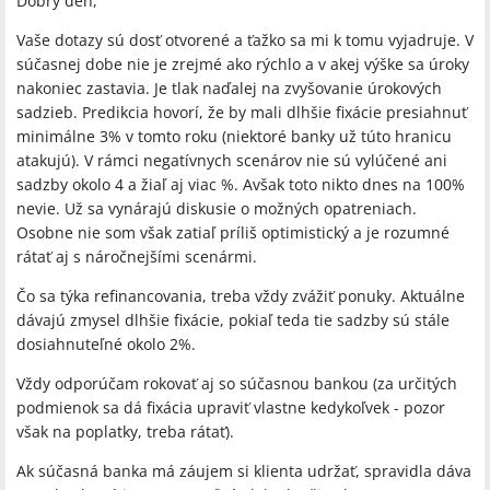
Dobrý deň,
Vaše dotazy sú dosť otvorené a ťažko sa mi k tomu vyjadruje. V
súčasnej dobe nie je zrejmé ako rýchlo a v akej výške sa úroky
nakoniec zastavia. Je tlak naďalej na zvyšovanie úrokových
sadzieb. Predikcia hovorí, že by mali dlhšie fixácie presiahnuť
minimálne 3% v tomto roku (niektoré banky už túto hranicu
atakujú). V rámci negatívnych scenárov nie sú vylúčené ani
sadzby okolo 4 a žiaľ aj viac %. Avšak toto nikto dnes na 100%
nevie. Už sa vynárajú diskusie o možných opatreniach.
Osobne nie som však zatiaľ príliš optimistický a je rozumné
rátať aj s náročnejšími scenármi.
Čo sa týka refinancovania, treba vždy zvážiť ponuky. Aktuálne
dávajú zmysel dlhšie fixácie, pokiaľ teda tie sadzby sú stále
dosiahnuteľné okolo 2%.
Vždy odporúčam rokovať aj so súčasnou bankou (za určitých
podmienok sa dá fixácia upraviť vlastne kedykoľvek - pozor
však na poplatky, treba rátať).
Ak súčasná banka má záujem si klienta udržať, spravidla dáva