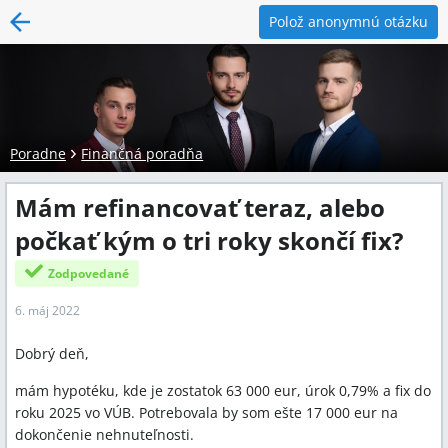
Polož anonymnú otázku
Poradne
Finančná poradňa
Mám refinancovať teraz, alebo
počkať kým o tri roky skončí fix?
Zodpovedané
6. máj 2022
Dobrý deň,
mám hypotéku, kde je zostatok 63 000 eur, úrok 0,79% a fix do
roku 2025 vo VÚB. Potrebovala by som ešte 17 000 eur na
dokončenie nehnuteľnosti.