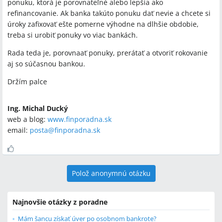
ponuku, ktorá je porovnateľné alebo lepšia ako
refinancovanie. Ak banka takúto ponuku dať nevie a chcete si
úroky zafixovať ešte pomerne výhodne na dlhšie obdobie,
treba si urobiť ponuky vo viac bankách.
Rada teda je, porovnaať ponuky, prerátať a otvoriť rokovanie
aj so súčasnou bankou.
Držím palce
Ing. Michal Ducký
web a blog:
www.finporadna.sk
email:
posta@finporadna.sk
Polož anonymnú otázku
Najnovšie otázky z poradne
Mám šancu získať úver po osobnom bankrote?