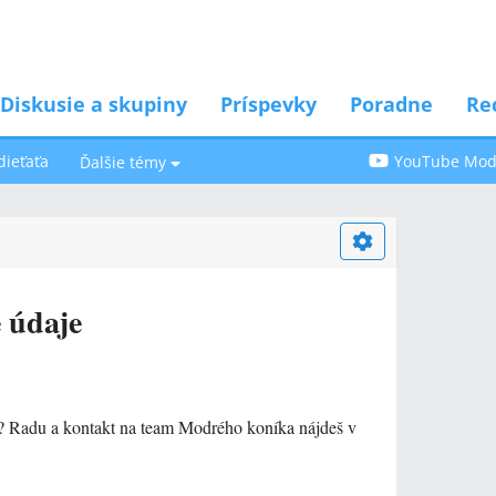
Diskusie a skupiny
Príspevky
Poradne
Re
dieťaťa
YouTube Modr
Ďalšie témy
 údaje
y? Radu a kontakt na team Modrého koníka nájdeš v