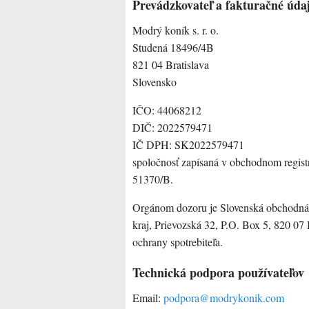
Prevádzkovateľ a fakturačné úda
Modrý koník s. r. o.
Studená 18496/4B
821 04 Bratislava
Slovensko
IČO: 44068212
DIČ: 2022579471
IČ DPH: SK2022579471
spoločnosť zapísaná v obchodnom registri
51370/B.
Orgánom dozoru je Slovenská obchodná i
kraj, Prievozská 32, P.O. Box 5, 820 07 
ochrany spotrebiteľa.
Technická podpora používateľov
Email:
podpora@modrykonik.com