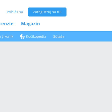
Prihlás sa
Zaregistruj sa tu!
cenzie
Magazín
ý koník
Kočíkopédia
Súťaže