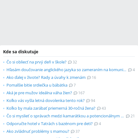
Kde sa diskutuje
Čo si obliecť na prvý deň v škole?
32
Hľasám doučovanie anglického jazyka so zameraním na komunikáciu
4
Ako ďalej v živote? Rady a úvahy k zmenám
16
Pomalšie bitie srdiečka u bábätka
7
Aká je pre mužov ideálna váha žien?
167
Koľko vás vyšla letná dovolenka tento rok?
94
Koľko by mala zarábať priemerná 30-ročná žena?
43
Čo si myslieť o správach medzi kamarátkou a potencionálnym partnerom?
21
Odporučte hotel v Tatrách s bazénom pre deti?
4
Ako zvládnuť problémy s mamou?
37