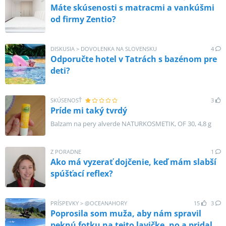
Máte skúsenosti s matracmi a vankúšmi
od firmy Zentio?
DISKUSIA
>
DOVOLENKA NA SLOVENSKU
4
Odporučte hotel v Tatrách s bazénom pre
deti?
SKÚSENOSŤ
3
Príde mi taký tvrdý
Balzam na pery alverde NATURKOSMETIK, OF 30, 4,8 g
Z PORADNE
1
Ako má vyzerať dojčenie, keď mám slabší
spúšťací reflex?
PRÍSPEVKY
>
@
OCEANAHORY
15
3
Poprosila som muža, aby nám spravil
peknú fotku na tejto lavičke, no a pridala