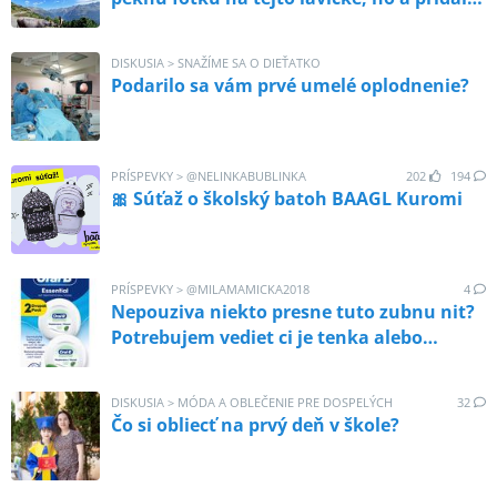
sa k nám aj táto kravička. 🐮😁. Tirolsko
je úžasné 💚!
DISKUSIA
>
SNAŽÍME SA O DIEŤATKO
Podarilo sa vám prvé umelé oplodnenie?
PRÍSPEVKY
>
@
NELINKABUBLINKA
202
194
🎀 Súťaž o školský batoh BAAGL Kuromi
PRÍSPEVKY
>
@
MILAMAMICKA2018
4
Nepouziva niekto presne tuto zubnu nit?
Potrebujem vediet ci je tenka alebo
hrubsia. Dakujem 😉
DISKUSIA
>
MÓDA A OBLEČENIE PRE DOSPELÝCH
32
Čo si obliecť na prvý deň v škole?