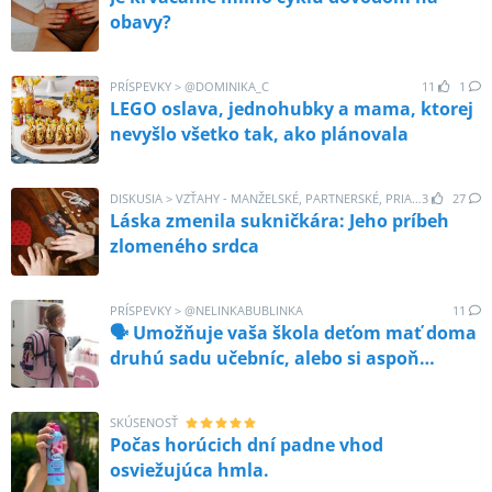
obavy?
PRÍSPEVKY
>
@
DOMINIKA_C
11
1
LEGO oslava, jednohubky a mama, ktorej
nevyšlo všetko tak, ako plánovala
DISKUSIA
>
VZŤAHY - MANŽELSKÉ, PARTNERSKÉ, PRIATEĽSKÉ
3
27
Láska zmenila sukničkára: Jeho príbeh
zlomeného srdca
PRÍSPEVKY
>
@
NELINKABUBLINKA
11
🗣️ Umožňuje vaša škola deťom mať doma
druhú sadu učebníc, alebo si aspoň
nechávať ťažké pracovné zošity a
pomôcky v triede? Pýtam sa preto, lebo
SKÚSENOSŤ
keď ráno vezmem do ruky školskú tašku
Počas horúcich dní padne vhod
mojej dcéry, mám pocit, že si do nej
osviežujúca hmla.
pribalila tehly. 🧱 A pritom odborníci z ÚVZ