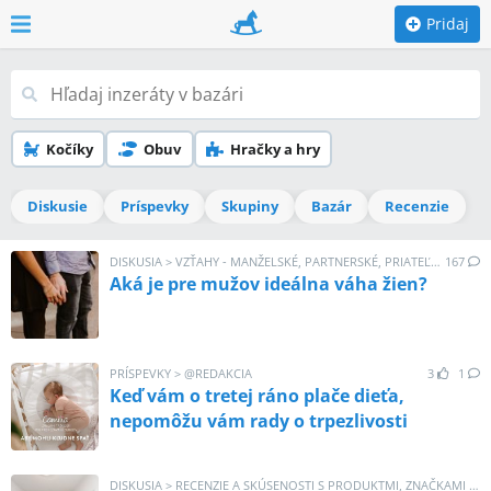
Pridaj
Kočíky
Obuv
Hračky a hry
Diskusie
Príspevky
Skupiny
Bazár
Recenzie
DISKUSIA
>
VZŤAHY - MANŽELSKÉ, PARTNERSKÉ, PRIATEĽSKÉ
167
Aká je pre mužov ideálna váha žien?
PRÍSPEVKY
>
@
REDAKCIA
3
1
Keď vám o tretej ráno plače dieťa,
nepomôžu vám rady o trpezlivosti
DISKUSIA
>
RECENZIE A SKÚSENOSTI S PRODUKTMI, ZNAČKAMI A SLUŽBAMI