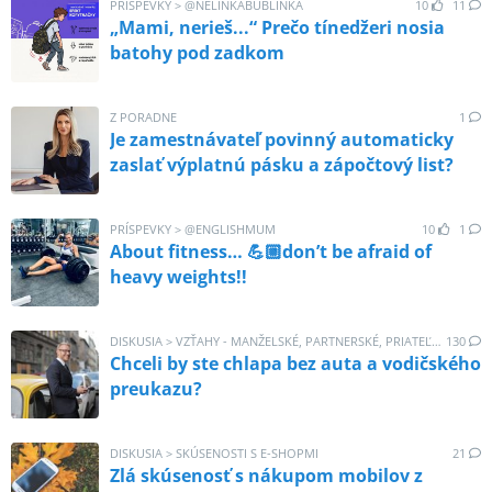
PRÍSPEVKY
>
@
NELINKABUBLINKA
10
11
„Mami, nerieš...“ Prečo tínedžeri nosia
batohy pod zadkom
Z PORADNE
1
Je zamestnávateľ povinný automaticky
zaslať výplatnú pásku a zápočtový list?
PRÍSPEVKY
>
@
ENGLISHMUM
10
1
About fitness… 💪🏼don’t be afraid of
heavy weights!!
DISKUSIA
>
VZŤAHY - MANŽELSKÉ, PARTNERSKÉ, PRIATEĽSKÉ
130
Chceli by ste chlapa bez auta a vodičského
preukazu?
DISKUSIA
>
SKÚSENOSTI S E-SHOPMI
21
Zlá skúsenosť s nákupom mobilov z