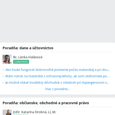
Poradňa: dane a účtovníctvo
Bc. Lenka Halásová
ODBORNÍK
Ako bude fungovať dobrovoľné poistenie počas materskej a pri druhom dieťati?
Mám nárok na materské z ochrannej lehoty, ak som otehotnela po skončení pracovného pomeru?
Je možné získať invalidný dôchodok z mladosti pri Aspergerovom syndróme?
Viac z poradne...
Poradňa: občianske, obchodné a pracovné právo
JUDr. Katarína Drobná, LL.M.