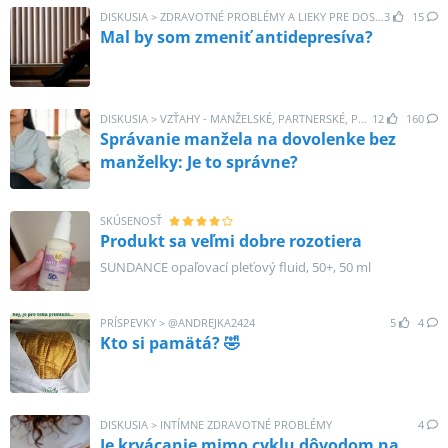
DISKUSIA
>
ZDRAVOTNÉ PROBLÉMY A LIEKY PRE DOSPELÝCH
3
15
Mal by som zmeniť antidepresíva?
DISKUSIA
>
VZŤAHY - MANŽELSKÉ, PARTNERSKÉ, PRIATEĽSKÉ
12
160
Správanie manžela na dovolenke bez
manželky: Je to správne?
SKÚSENOSŤ
Produkt sa veľmi dobre rozotiera
SUNDANCE opaľovací pleťový fluid, 50+, 50 ml
PRÍSPEVKY
>
@
ANDREJKA2424
5
4
Kto si pamätá? 🤣
DISKUSIA
>
INTÍMNE ZDRAVOTNÉ PROBLÉMY
4
Je krvácanie mimo cyklu dôvodom na