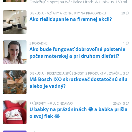
Osviežujúci sprej na tvár Balea Litschi & Hibiskus, 150 ml
SR hovoria jasne: plná školská taška by
nemala vážiť viac ako 10 % celkovej
DISKUSIA
>
VZŤAHY A KONFLIKTY NA PRACOVISKU
39
hmotnosti dieťaťa. Ak sa pozrieme na
Ako riešiť spanie na firemnej akcii?
tabuľkové normy, vyzerá to takto: 👦 1. a
2. ročník: max. 2,5 kg 👧 3. a 4. ročník:
max. 3,0 kg 🧒 5. a 6. ročník: max. 4,5 kg...
Z PORADNE
1
Ako bude fungovať dobrovoľné poistenie
počas materskej a pri druhom dieťati?
DISKUSIA
>
RECENZIE A SKÚSENOSTI S PRODUKTMI, ZNAČKAMI A SLUŽBAMI
3
Má Bosch IXO skrutkovač dostatočnú silu
alebo je vadný?
PRÍSPEVKY
>
@
LUCINDAMAX
25
5
U babky na prázdninách 😁 a babka prišla
o svoj flek 😂