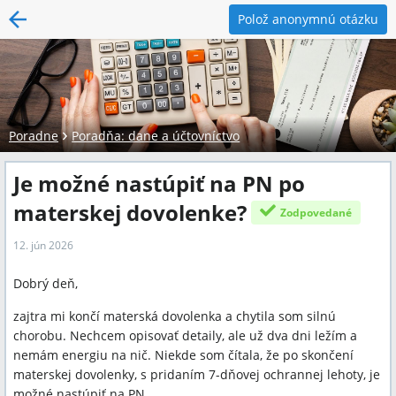
Polož anonymnú otázku
Poradne
Poradňa: dane a účtovníctvo
Je možné nastúpiť na PN po
materskej dovolenke?
Zodpovedané
12. jún 2026
Dobrý deň,
zajtra mi končí materská dovolenka a chytila som silnú
chorobu. Nechcem opisovať detaily, ale už dva dni ležím a
nemám energiu na nič. Niekde som čítala, že po skončení
materskej dovolenky, s pridaním 7-dňovej ochrannej lehoty, je
možné nastúpiť na PN.