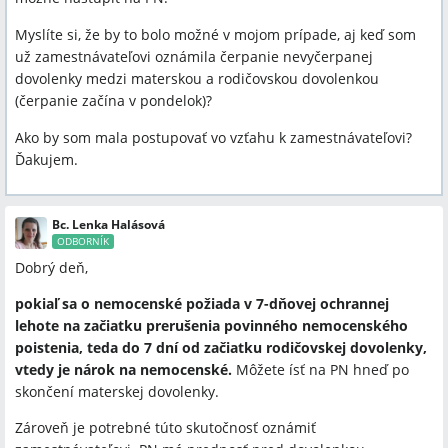
Myslíte si, že by to bolo možné v mojom prípade, aj keď som
už zamestnávateľovi oznámila čerpanie nevyčerpanej
dovolenky medzi materskou a rodičovskou dovolenkou
(čerpanie začína v pondelok)?
Ako by som mala postupovať vo vzťahu k zamestnávateľovi?
Ďakujem.
Bc. Lenka Halásová
ODBORNÍK
Dobrý deň,
pokiaľ sa o nemocenské požiada v 7-dňovej ochrannej
lehote na začiatku prerušenia povinného nemocenského
poistenia, teda do 7 dní od začiatku rodičovskej dovolenky,
vtedy je nárok na nemocenské.
Môžete ísť na PN hneď po
skončení materskej dovolenky.
Zároveň je potrebné túto skutočnosť oznámiť