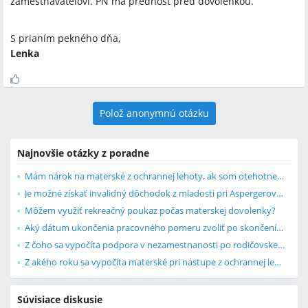
zamestnávateľovi. PN má prednosť pred dovolenkou.
S prianím pekného dňa,
Lenka
Polož anonymnú otázku
Najnovšie otázky z poradne
Mám nárok na materské z ochrannej lehoty, ak som otehotnela po skončení praco...
Je možné získať invalidný dôchodok z mladosti pri Aspergerovom syndróme?
Môžem využiť rekreačný poukaz počas materskej dovolenky?
Aký dátum ukončenia pracovného pomeru zvoliť po skončení rodičovskej dovolenky?
Z čoho sa vypočíta podpora v nezamestnanosti po rodičovskej dovolenke?
Z akého roku sa vypočíta materské pri nástupe z ochrannej lehoty?
Súvisiace diskusie