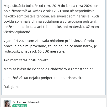
Moja situácia bola, že od roku 2019 do konca roka 2024 som
bola živnostníčka. Avšak v roku 2021 som už nepodnikala,
nakoľko som zostala tehotná, ale živnosť som nerušila. Kvôli
covidu som mala dlh na sociálnom a zdravotnom poistení,
takže som nedostala ani tehotenské, ani materskú. Už mám
všetko vyplatené.
V januári 2025 som zisťovala ohľadom prídavkov a úradu
práce, a bolo mi povedané, že jediné, na čo mám nárok, je
rodičovský príspevok 60 EUR mesačne.
Ako mám teraz postupovať?
Mám sa hlásiť do evidencie uchádzačov o zamestnanie?
Je možné získať nejakú podporu alebo príspevok?
Ďakujem.
Bc. Lenka Halásová
ODBORNÍK