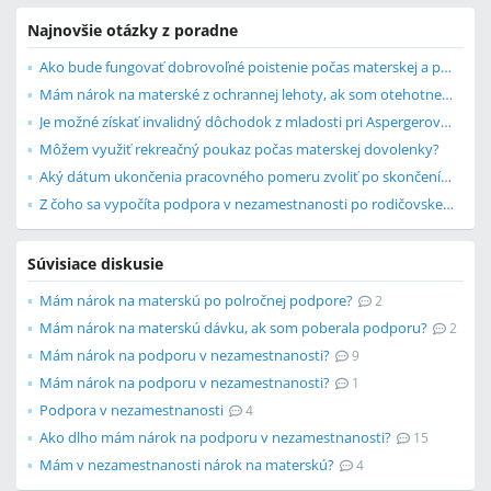
Najnovšie otázky z poradne
Ako bude fungovať dobrovoľné poistenie počas materskej a pri druhom dieťati?
Mám nárok na materské z ochrannej lehoty, ak som otehotnela po skončení praco...
Je možné získať invalidný dôchodok z mladosti pri Aspergerovom syndróme?
Môžem využiť rekreačný poukaz počas materskej dovolenky?
Aký dátum ukončenia pracovného pomeru zvoliť po skončení rodičovskej dovolenky?
Z čoho sa vypočíta podpora v nezamestnanosti po rodičovskej dovolenke?
Súvisiace diskusie
Mám nárok na materskú po polročnej podpore?
2
Mám nárok na materskú dávku, ak som poberala podporu?
2
Mám nárok na podporu v nezamestnanosti?
9
Mám nárok na podporu v nezamestnanosti?
1
Podpora v nezamestnanosti
4
Ako dlho mám nárok na podporu v nezamestnanosti?
15
Mám v nezamestnanosti nárok na materskú?
4