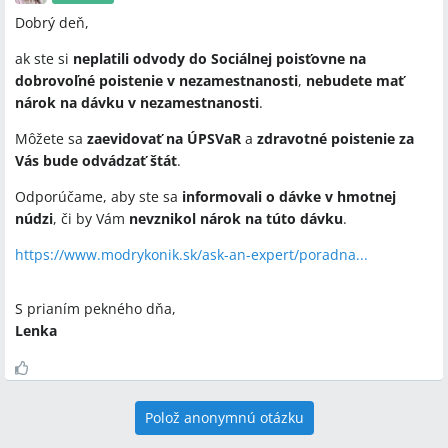
Dobrý deň,
ak ste si
neplatili odvody do Sociálnej poisťovne na
dobrovoľné poistenie v nezamestnanosti
,
nebudete mať
nárok na dávku v nezamestnanosti
.
Môžete sa
zaevidovať na ÚPSVaR
a
zdravotné poistenie za
Vás bude odvádzať štát
.
Odporúčame, aby ste sa
informovali o dávke v hmotnej
núdzi
, či by Vám
nevznikol nárok na túto dávku
.
https://www.modrykonik.sk/ask-an-expert/poradna...
S prianím pekného dňa,
Lenka
Polož anonymnú otázku