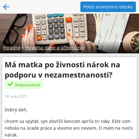
Polož anonymnú otázku
Poradne
Poradňa: dane a účtovníctvo
Má matka po živnosti nárok na
podporu v nezamestnanosti?
Zodpovedané
18. máj 2025
Dobrý deň,
chcem sa spýtať, syn dovŕšil koncom apríla tri roky. Ešte som
nebola na úrade práce a vlastne ani neviem, či mám na niečo
nárok.