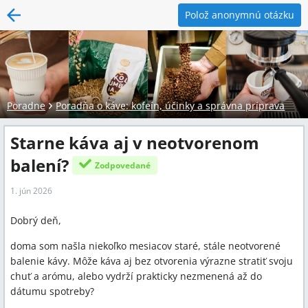
Polož anonymnú otázku
Poradne
Poradňa o káve: kofeín, účinky a správna príprava
Starne káva aj v neotvorenom
balení?
Zodpovedané
1. jún 2026
Dobrý deň,
doma som našla niekoľko mesiacov staré, stále neotvorené
balenie kávy. Môže káva aj bez otvorenia výrazne stratiť svoju
chuť a arómu, alebo vydrží prakticky nezmenená až do
dátumu spotreby?