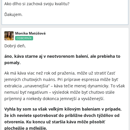
Ako dlho si zachová svoju kvalitu?
Ďakujem.
Monika Matúšová
ODBORNÍK
Dobrý deň,
áno, káva starne aj v neotvorenom balení, ale prebieha to
pomaly.
Ak má káva viac než rok od praženia, môže už stratiť časť
jemných chuťových nuáns. Pri príprave espressa môže byť
extrakcia „unavenejšia“ – káva tečie menej dynamicky. To však
nemusí byť negatívum – výsledok môže byť chuťovo stále
príjemný a niekedy dokonca jemnejší a vyváženejší.
Vyhla by som sa však veľkým kilovým baleniam v prípade,
že ich neviete spotrebovať do približne dvoch týždňov od
otvorenia. Ku koncu už staršia káva môže pôsobiť
plochejšie a mdlejšie.