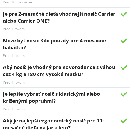
Pred 10 mesiacmi
Je pre 2-mesačné dieťa vhodnejší nosič Carrier
alebo Carrier ONE?
Pred 1 rokom
Môže byť nosič Kibi použitý pre 4-mesačné
bábätko?
Pred 1 rokom
Aký nosič je vhodný pre novorodenca s váhou
cez 4 kg a 180 cm vysokú matku?
Pred 1 rokom
Je lepšie vybrať nosič s klasickými alebo
kríženými popruhmi?
Pred 1 rokom
Aký je najlepší ergonomický nosič pre 11-
mesačné dieťa na jar a leto?