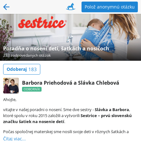
Polož anonymnú otázku
Poradňa o nosení detí, šatkách a nosičoch
233 zodpovedaných otázok
Odoberaj
183
Barbora Priehodová a Slávka Chlebová
ODBORNÍK
Ahojte,
vitajte v našej poradni o nosení. Sme dve sestry -
Slávka a Barbora
,
ktoré spolu v roku 2015 založili a vytvorili
Sestrice – prvú slovenskú
značku šatiek na nosenie detí
.
Počas spoločnej materskej sme nosili svoje deti v rôznych šatkách a
nosičoch, až sme sa rozhodli vyrobiť si svoje vlastné. Spolu máme
Čítaj viac...