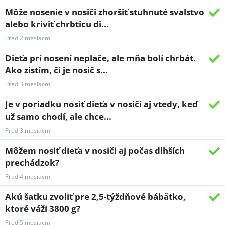
Môže nosenie v nosiči zhoršiť stuhnuté svalstvo
alebo kriviť chrbticu di...
Pred 2 mesiacmi
Dieťa pri nosení neplače, ale mňa bolí chrbát.
Ako zistím, či je nosič s...
Pred 3 mesiacmi
Je v poriadku nosiť dieťa v nosiči aj vtedy, keď
už samo chodí, ale chce...
Pred 3 mesiacmi
Môžem nosiť dieťa v nosiči aj počas dlhších
prechádzok?
Pred 4 mesiacmi
Akú šatku zvoliť pre 2,5-týždňové bábätko,
ktoré váži 3800 g?
Pred 5 mesiacmi