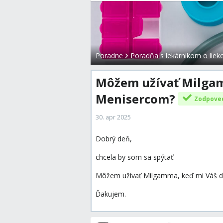
Poradne
Poradňa s lekárnikom o liek
Môžem užívať Milga
Menisercom?
Zodpove
30. apr 2025
Dobrý deň,
chcela by som sa spýtať.
Môžem užívať Milgamma, keď mi Váš dok
Ďakujem.