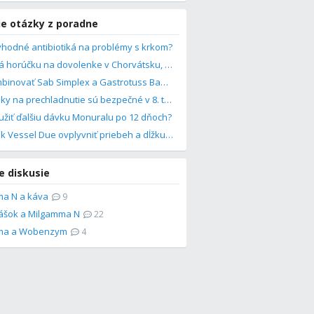
ie otázky z poradne
vhodné antibiotiká na problémy s krkom?
Dieťa má horúčku na dovolenke v Chorvátsku, čo robiť?
Ako kombinovať Sab Simplex a Gastrotuss Baby pri tichom refluxe u bábätka?
Ktoré lieky na prechladnutie sú bezpečné v 8. týždni tehotenstva?
žiť ďalšiu dávku Monuralu po 12 dňoch?
Môže liek Vessel Due ovplyvniť priebeh a dĺžku menštruácie?
e diskusie
a N a káva
9
rášok a Milgamma N
22
ma a Wobenzym
4