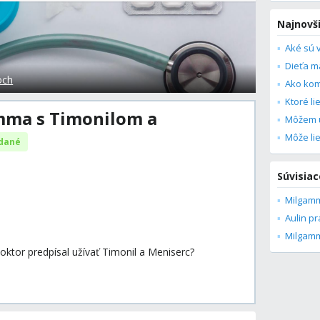
Najnovš
Aké sú 
och
mma s Timonilom a
Môžem u
dané
Súvisiac
Milgamm
Aulin p
Milgam
tor predpísal užívať Timonil a Meniserc?