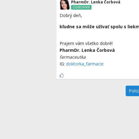
PharmDr. Lenka Čorbová
ODBORNÍK
Dobrý deň,
kľudne sa môže užívať spolu s liekm
Prajem vám všetko dobré!
PharmDr. Lenka Čorbová
farmaceutka
IG:
doktorka_farmacie
Polo