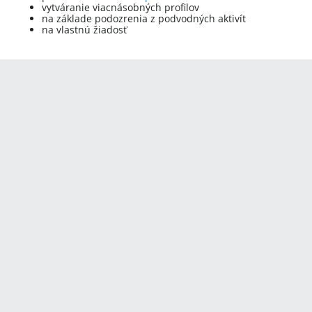
vytváranie viacnásobných profilov
na základe podozrenia z podvodných aktivít
na vlastnú žiadosť