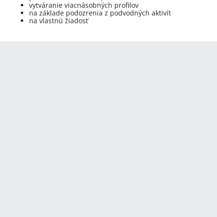
vytváranie viacnásobných profilov
na základe podozrenia z podvodných aktivít
na vlastnú žiadosť