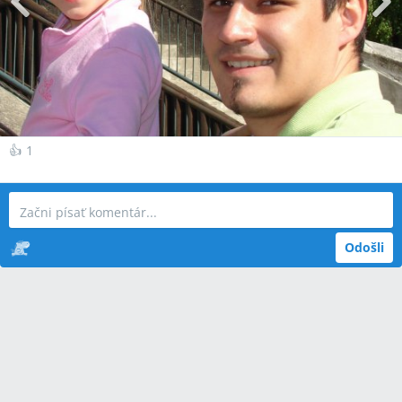
👍
1
Odošli