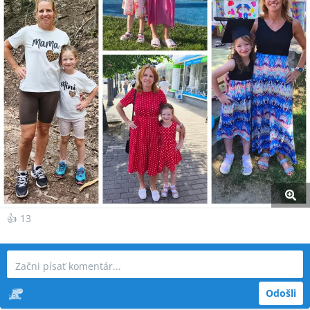
👍
13
Odošli