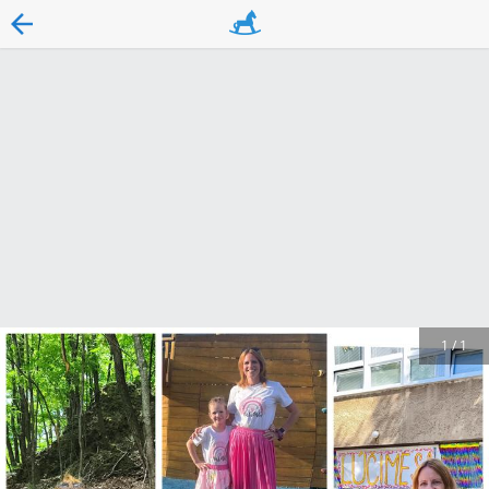
1
/
1