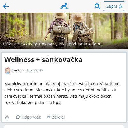
Zapni
Diskusie
Aktivity, tipy na výlety a podujatia s deťmi
Wellness + sánkovačka
lus83
3. jan 2019
Mamicky poradte nejaké zaujímavé miestečko na západnom
alebo strednom Slovensku, kde by sme s deťmi mohli zazit
sankovacku i termal bazen naraz. Deti maju okolo dvoch
rokov. Ďakujem pekne za tipy.
Odpovedz
Zdieľaj