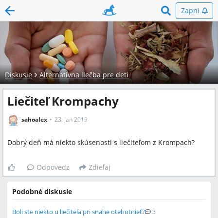
Zapni
Diskusie
Alternatívna liečba pre deti
Liečiteľ Krompachy
sahoalex
23. jan 2019
Dobrý deň má niekto skúsenosti s liečiteľom z Krompach?
Odpovedz
Zdieľaj
Podobné diskusie
Boli ste niekto u liečiteľa pri snahe otehotnieť?
3