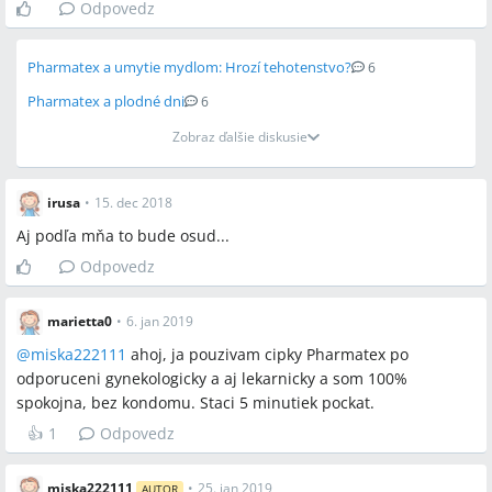
Odpovedz
Pharmatex a umytie mydlom: Hrozí tehotenstvo?
6
Pharmatex a plodné dni
6
Zobraz ďalšie diskusie
irusa
•
15. dec 2018
Aj podľa mňa to bude osud...
Odpovedz
marietta0
•
6. jan 2019
@
miska222111
ahoj, ja pouzivam cipky Pharmatex po
odporuceni gynekologicky a aj lekarnicky a som 100%
spokojna, bez kondomu. Staci 5 minutiek pockat.
👍
1
Odpovedz
miska222111
•
25. jan 2019
AUTOR