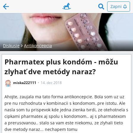
Zapni
Diskusie
Antikoncepcia
Pharmatex plus kondóm - môžu
zlyhať dve metódy naraz?
miska222111
14. dec 2018
Ahojte, zaujala ma tato forma antikoncepcie. Bola som uz uz
pre nu rozhodnuta v kombinacii s kondomom..pre istotu. Ale
nasla som tu prispevok kde jedna zienka tvrdi, ze otehotnela s
cipkami pharmatex aj spolu s kondomom.. aj s pharmatexom
a prerusovanou.. stalo sa vam este niekomu, ze zlyhali tieto
dve metody naraz... nechapem tomu