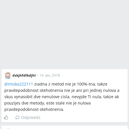
dskjhfdlkdjhl
•
14. dec 2018
@
miska222111
ziadna z metod nie je 100%-tna, takze
pravdepodobnost otehotnenia nie je ani pri jednej nulova a
skus vynasobit dve nenulove cisla, nevyjde Ti nula, takze ak
pouzijes dve metody, este stale nie je nulova
pravdepodobnost otehotnenia.
Odpovedz