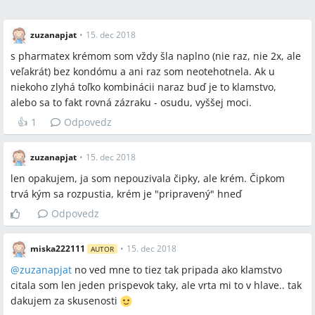
zuzanapjat
•
15. dec 2018
s pharmatex krémom som vždy šla naplno (nie raz, nie 2x, ale
veľakrát) bez kondómu a ani raz som neotehotnela. Ak u
niekoho zlyhá toľko kombinácii naraz buď je to klamstvo,
alebo sa to fakt rovná zázraku - osudu, vyššej moci.
👍
1
Odpovedz
zuzanapjat
•
15. dec 2018
len opakujem, ja som nepouzivala čipky, ale krém. Čipkom
trvá kým sa rozpustia, krém je "pripravený" hneď
Odpovedz
miska222111
•
15. dec 2018
AUTOR
@
zuzanapjat
no ved mne to tiez tak pripada ako klamstvo
citala som len jeden prispevok taky, ale vrta mi to v hlave.. tak
dakujem za skusenosti