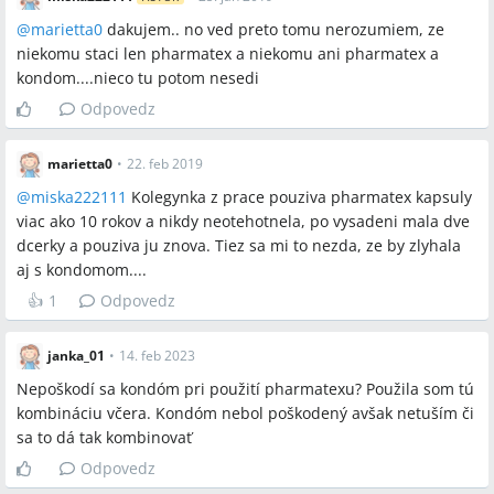
@
marietta0
dakujem.. no ved preto tomu nerozumiem, ze
niekomu staci len pharmatex a niekomu ani pharmatex a
kondom....nieco tu potom nesedi
Odpovedz
marietta0
•
22. feb 2019
@
miska222111
Kolegynka z prace pouziva pharmatex kapsuly
viac ako 10 rokov a nikdy neotehotnela, po vysadeni mala dve
dcerky a pouziva ju znova. Tiez sa mi to nezda, ze by zlyhala
aj s kondomom....
👍
1
Odpovedz
janka_01
•
14. feb 2023
Nepoškodí sa kondóm pri použití pharmatexu? Použila som tú
kombináciu včera. Kondóm nebol poškodený avšak netuším či
sa to dá tak kombinovať
Odpovedz