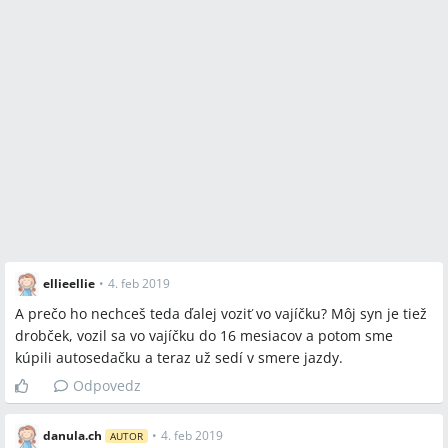
ellieellie
•
4. feb 2019
A prečo ho nechceš teda ďalej voziť vo vajíčku? Môj syn je tiež
drobček, vozil sa vo vajíčku do 16 mesiacov a potom sme
kúpili autosedačku a teraz už sedí v smere jazdy.
Odpovedz
danula.ch
•
4. feb 2019
AUTOR