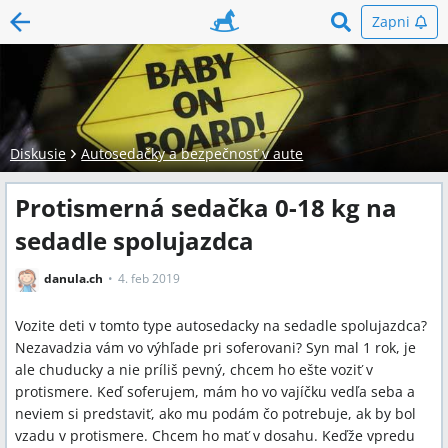
Zapni
Diskusie
Autosedačky a bezpečnosť v aute
Protismerná sedačka 0-18 kg na
sedadle spolujazdca
danula.ch
4. feb 2019
Vozite deti v tomto type autosedacky na sedadle spolujazdca?
Nezavadzia vám vo výhľade pri soferovani? Syn mal 1 rok, je
ale chuducky a nie príliš pevný, chcem ho ešte voziť v
protismere. Keď soferujem, mám ho vo vajíčku vedľa seba a
neviem si predstaviť, ako mu podám čo potrebuje, ak by bol
vzadu v protismere. Chcem ho mať v dosahu. Keďže vpredu