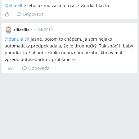
@
ellieellie
lebo už mu začína trcat z vajicka hlavka
Odpovedz
ellieellie
•
4. feb 2019
@
danula.ch
jasné, potom to chápem. Ja som nejako
automaticky predpokladala, že je drobnučký. Tak snáď ti baby
poradia. Ja žiaľ ani z okolia nepoznám nikoho, kto by mal
vpredu autosedačku v protismere.
👍
1
Odpovedz