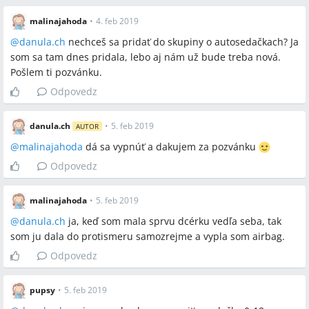
malinajahoda
•
4. feb 2019
@
danula.ch
nechceš sa pridať do skupiny o autosedačkach? Ja
som sa tam dnes pridala, lebo aj nám už bude treba nová.
Pošlem ti pozvánku.
Odpovedz
danula.ch
•
5. feb 2019
AUTOR
@
malinajahoda
dá sa vypnúť a dakujem za pozvánku
Odpovedz
malinajahoda
•
5. feb 2019
@
danula.ch
ja, keď som mala sprvu dcérku vedľa seba, tak
som ju dala do protismeru samozrejme a vypla som airbag.
Odpovedz
pupsy
•
5. feb 2019