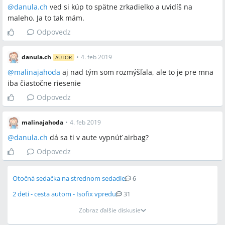
@
danula.ch
ved si kúp to spätne zrkadielko a uvidíš na
maleho. Ja to tak mám.
Odpovedz
danula.ch
•
4. feb 2019
AUTOR
@
malinajahoda
aj nad tým som rozmýšľala, ale to je pre mna
iba čiastočne riesenie
Odpovedz
malinajahoda
•
4. feb 2019
@
danula.ch
dá sa ti v aute vypnúť airbag?
Odpovedz
Otočná sedačka na strednom sedadle
6
2 deti - cesta autom - Isofix vpredu
31
Zobraz ďalšie diskusie