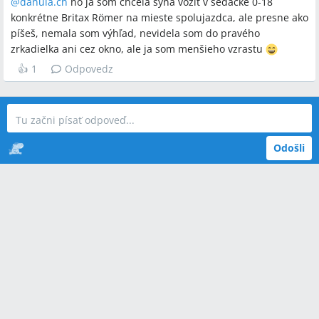
@
danula.ch
no ja som chcela syna voziť v sedačke 0-18
konkrétne Britax Römer na mieste spolujazdca, ale presne ako
píšeš, nemala som výhľad, nevidela som do pravého
zrkadielka ani cez okno, ale ja som menšieho vzrastu
👍
1
Odpovedz
Odošli