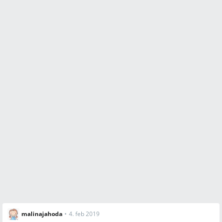
malinajahoda
•
4. feb 2019