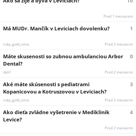
Ako sa žije a býva v Leviciach?
10
Pred 1 mesiacom
Má MUDr. Mančík v Leviciach dovolenku?
1
ruby_gold_sima
Pred 2 mesiacmi
Máte skusenosti so zubnou ambulanciou Arbor
0
Dental?
dali1
Pred 2 mesiacmi
Aké máte skúsenosti s pediatrami
3
Kopanicovou a Kotruszovou v Leviciach?
ruby_gold_sima
Pred 2 mesiacmi
Ako dieťa zvládne vyšetrenie v Mediklinik
4
Levice?
Pred 2 mesiacmi