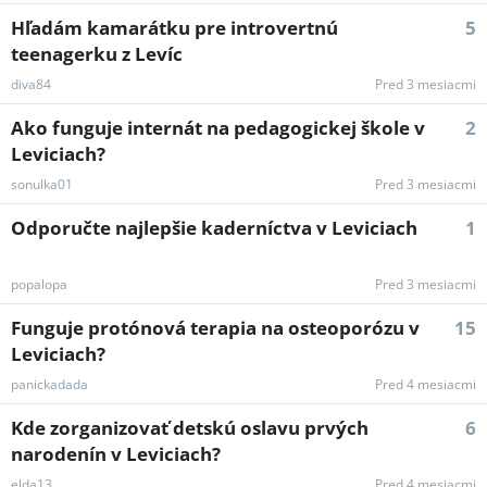
Hľadám kamarátku pre introvertnú
5
teenagerku z Levíc
diva84
Pred 3 mesiacmi
Ako funguje internát na pedagogickej škole v
2
Leviciach?
sonulka01
Pred 3 mesiacmi
Odporučte najlepšie kaderníctva v Leviciach
1
popalopa
Pred 3 mesiacmi
Funguje protónová terapia na osteoporózu v
15
Leviciach?
panickadada
Pred 4 mesiacmi
Kde zorganizovať detskú oslavu prvých
6
narodenín v Leviciach?
elda13
Pred 4 mesiacmi