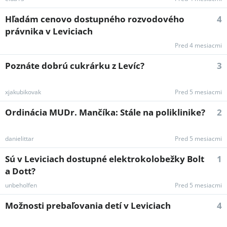
Hľadám cenovo dostupného rozvodového
4
právnika v Leviciach
Pred 4 mesiacmi
Poznáte dobrú cukrárku z Levíc?
3
xjakubikovak
Pred 5 mesiacmi
Ordinácia MUDr. Mančíka: Stále na poliklinike?
2
danielittar
Pred 5 mesiacmi
Sú v Leviciach dostupné elektrokolobežky Bolt
1
a Dott?
unbeholfen
Pred 5 mesiacmi
Možnosti prebaľovania detí v Leviciach
4