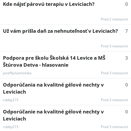
Kde nájsť párovú terapiu v Leviciach?
0
Pred 2 mesiacmi
Už vám prišla daň za nehnuteľnosť v Leviciach?
7
Pred 3 mesiacmi
Podpora pre školu Školská 14 Levice a MŠ
3
Štúrova Detva - hlasovanie
jozeffyovamonika
Pred 3 mesiacmi
Odporúčania na kvalitné gélové nechty v
0
Leviciach
rubby215
Pred 3 mesiacmi
Odporúčanie na kvalitné gélové nechty v
0
Leviciach
rubby215
Pred 3 mesiacmi