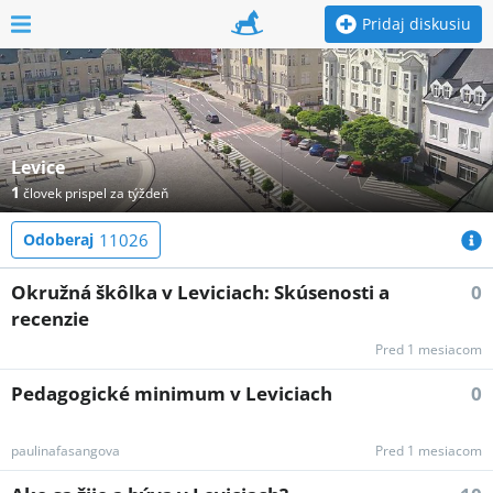
Pridaj diskusiu
Levice
1
človek prispel za týždeň
Odoberaj
11026
Okružná škôlka v Leviciach: Skúsenosti a
0
recenzie
Pred 1 mesiacom
Pedagogické minimum v Leviciach
0
paulinafasangova
Pred 1 mesiacom