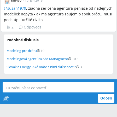
silvi70
•
16. jan 2019
@
susan1979
, žiadna seriózna agentúra peniaze od nádejných
modeliek nepýta - ak má agentúra záujem o spoluprácu, musí
podstúpiť určité riziko...
👍
2
Odpovedz
Podobné diskusie
Modeling pre dcéru
10
Modelingová agentúra Abc Managment
109
Slovakia Energy. Aké máte s nimi skúsenosti?
3
Odošli