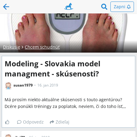
Zapni
Diskusie
Chcem schudnúť
Modeling - Slovakia model
managment - skúsenosti?
susan1979
16. jan 2019
Má prosím niekto aktuálne skúsenosti s touto agentúrou?
Dcére ponúkli tréningy za poplatok, neviem, či do toho ísť,,,
Odpovedz
Zdieľaj