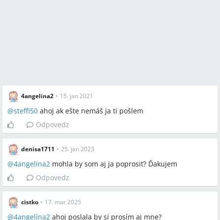
4angelina2
•
15. jan 2021
@
steffi50
ahoj ak ešte nemáš ja ti pošlem
Odpovedz
denisa1711
•
25. jan 2023
@
4angelina2
mohla by som aj ja poprosiť? Ďakujem
Odpovedz
cistko
•
17. mar 2025
@
4angelina2
ahoj poslala by si prosím aj mne?