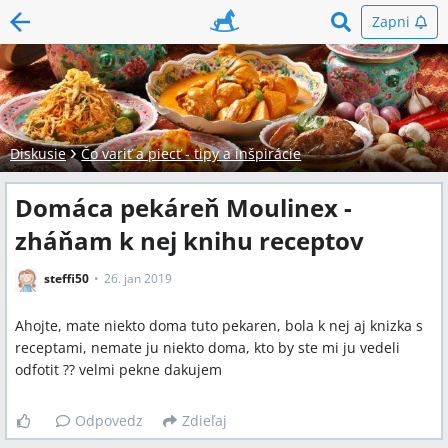
Zapni
Diskusie
Čo variť a piecť - tipy a inšpirácie
Domáca pekáreň Moulinex -
zháňam k nej knihu receptov
steffi50
26. jan 2019
Ahojte, mate niekto doma tuto pekaren, bola k nej aj knizka s
receptami, nemate ju niekto doma, kto by ste mi ju vedeli
odfotit ?? velmi pekne dakujem
Odpovedz
Zdieľaj