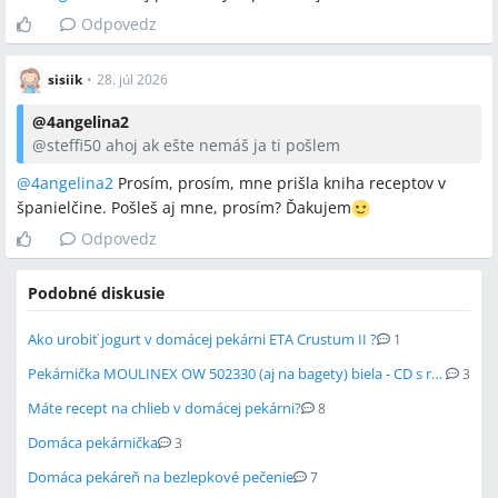
Odpovedz
sisiik
•
28. júl 2026
@
4angelina2
@
steffi50
ahoj ak ešte nemáš ja ti pošlem
@
4angelina2
Prosím, prosím, mne prišla kniha receptov v
španielčine. Pošleš aj mne, prosím? Ďakujem
Odpovedz
Podobné diskusie
Ako urobiť jogurt v domácej pekárni ETA Crustum II ?
1
Pekárnička MOULINEX OW 502330 (aj na bagety) biela - CD s receptami - prosba
3
Máte recept na chlieb v domácej pekárni?
8
Domáca pekárnička
3
Domáca pekáreň na bezlepkové pečenie
7