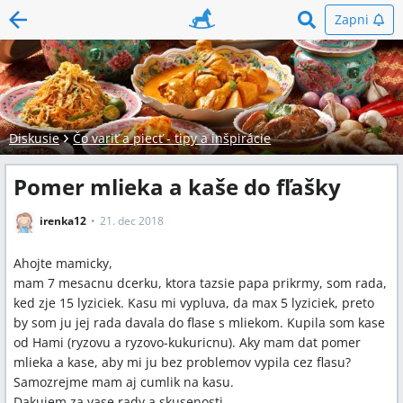
Zapni
Diskusie
Čo variť a piecť - tipy a inšpirácie
Pomer mlieka a kaše do fľašky
irenka12
21. dec 2018
Ahojte mamicky,
mam 7 mesacnu dcerku, ktora tazsie papa prikrmy, som rada,
ked zje 15 lyziciek. Kasu mi vypluva, da max 5 lyziciek, preto
by som ju jej rada davala do flase s mliekom. Kupila som kase
od Hami (ryzovu a ryzovo-kukuricnu). Aky mam dat pomer
mlieka a kase, aby mi ju bez problemov vypila cez flasu?
Samozrejme mam aj cumlik na kasu.
Dakujem za vase rady a skusenosti.