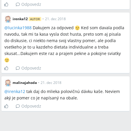
Odpovedz
irenka12
•
21. dec 2018
AUTOR
@
lucinka1988
Dakujem za odpoved
Ked som davala podla
navodu, tak mi ta kasa vysla dost husta, preto som aj pisala
do diskusie, ci niekto nema svoj vlastny pomer, ale podla
vsetkeho je to u kazdeho dietata individualne a treba
skusat...Dakujem este raz a prajem pekne a pokojne sviatky
Odpovedz
malinajahoda
•
21. dec 2018
@
irenka12
tak daj do mlieka polovičnú dávku kaše. Neviem
aký je pomer co je napísaný na obale.
Odpovedz