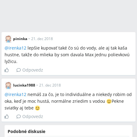
pininka
•
21. dec 2018
@
irenka12
lepšie kupovať také čo sú do vody, ale aj tak kaša
hustne, takže do mlieka by som davala Max jednu polievkovú
lyžicu.
Odpovedz
lucinka1988
•
21. dec 2018
@
irenka12
nemáš za čo, je to individuálne a niekedy robim od
oka, keď je moc hustá, normálne zriedim s vodou
️Pekne
sviatky aj tebe
Odpovedz
Podobné diskusie