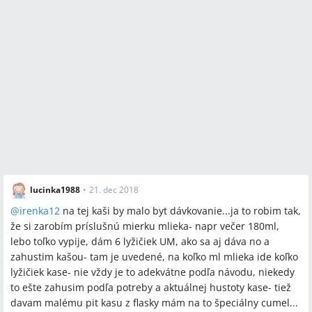
lucinka1988
•
21. dec 2018
@
irenka12
na tej kaši by malo byt dávkovanie...ja to robim tak,
že si zarobím príslušnú mierku mlieka- napr večer 180ml,
lebo toľko vypije, dám 6 lyžičiek UM, ako sa aj dáva no a
zahustim kašou- tam je uvedené, na koľko ml mlieka ide koľko
lyžičiek kase- nie vždy je to adekvátne podľa návodu, niekedy
to ešte zahusim podľa potreby a aktuálnej hustoty kase- tiež
davam malému pit kasu z flasky mám na to špeciálny cumel...