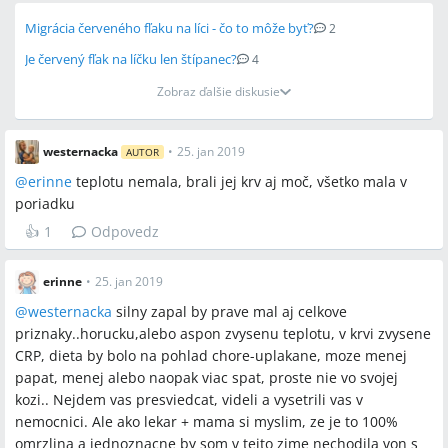
Migrácia červeného fľaku na líci - čo to môže byť?
2
Je červený fľak na líčku len štípanec?
4
Zobraz ďalšie diskusie
westernacka
•
25. jan 2019
AUTOR
@
erinne
teplotu nemala, brali jej krv aj moč, všetko mala v
poriadku
👍
1
Odpovedz
erinne
•
25. jan 2019
@
westernacka
silny zapal by prave mal aj celkove
priznaky..horucku,alebo aspon zvysenu teplotu, v krvi zvysene
CRP, dieta by bolo na pohlad chore-uplakane, moze menej
papat, menej alebo naopak viac spat, proste nie vo svojej
kozi.. Nejdem vas presviedcat, videli a vysetrili vas v
nemocnici. Ale ako lekar + mama si myslim, ze je to 100%
omrzlina a jednoznacne by som v tejto zime nechodila von s