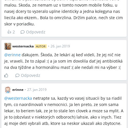
malou. Skoda, ze nemam uz v tomto novom mobile fotku, u
nasej dcery to vyzeralo uplne identicky a jedna kolegyna nas
liecila ako ekzem.. Bola to omrzlina. Držím palce, nech ste cim
skor v poriadku.
👍
2
Odpovedz
westernacka
•
26. jan 2019
AUTOR
@
erinne
ďakujem. Škoda, že lekári aj keď videli, že jej nič nie
je, vraveli, že to zápal :( a ja som im dovolila dať jej antibiotiká
na dva týždne a hormonálnu masť :( ale nedali mi na výber :(
Odpovedz
erinne
•
27. jan 2019
@
westernacka
netrapte sa, kazdy vo vasej situacii by sa riadil
tym, co naordinovali v nemocnici. Ja len preto, ze som sama
lekar, to beriem tak, ze je to stale len clovek a moze sa mylit. A
je to (obzvlast v niektorých odboroch) lahsie, ako v inych. Tiez
aj moje deti vybrali atb, ktore sa neskor ukazali ako zbytocne.