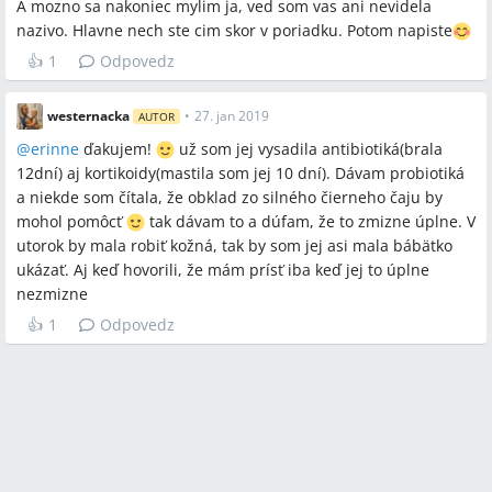
A mozno sa nakoniec mylim ja, ved som vas ani nevidela
nazivo. Hlavne nech ste cim skor v poriadku. Potom napiste
👍
1
Odpovedz
westernacka
•
27. jan 2019
AUTOR
@
erinne
ďakujem!
už som jej vysadila antibiotiká(brala
12dní) aj kortikoidy(mastila som jej 10 dní). Dávam probiotiká
a niekde som čítala, že obklad zo silného čierneho čaju by
mohol pomôcť
tak dávam to a dúfam, že to zmizne úplne. V
utorok by mala robiť kožná, tak by som jej asi mala bábätko
ukázať. Aj keď hovorili, že mám prísť iba keď jej to úplne
nezmizne
👍
1
Odpovedz