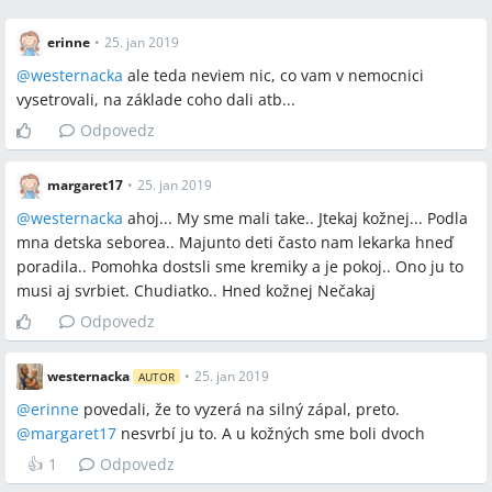
erinne
•
25. jan 2019
@
westernacka
ale teda neviem nic, co vam v nemocnici
vysetrovali, na základe coho dali atb...
Odpovedz
margaret17
•
25. jan 2019
@
westernacka
ahoj... My sme mali take.. Jtekaj kožnej... Podla
mna detska seborea.. Majunto deti často nam lekarka hneď
poradila.. Pomohka dostsli sme kremiky a je pokoj.. Ono ju to
musi aj svrbiet. Chudiatko.. Hned kožnej Nečakaj
Odpovedz
westernacka
•
25. jan 2019
AUTOR
@
erinne
povedali, že to vyzerá na silný zápal, preto.
@
margaret17
nesvrbí ju to. A u kožných sme boli dvoch
👍
1
Odpovedz