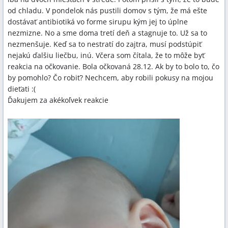
od chladu. V pondelok nás pustili domov s tým, že má ešte
dostávať antibiotiká vo forme sirupu kým jej to úplne
nezmizne. No a sme doma tretí deň a stagnuje to. Už sa to
nezmenšuje. Keď sa to nestratí do zajtra, musí podstúpiť
nejakú ďalšiu liečbu, inú. Včera som čítala, že to môže byť
reakcia na očkovanie. Bola očkovaná 28.12. Ak by to bolo to, čo
by pomohlo? Čo robiť? Nechcem, aby robili pokusy na mojou
dieťati :(
Ďakujem za akékoľvek reakcie