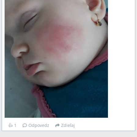
👍
1
Odpovedz
Zdieľaj