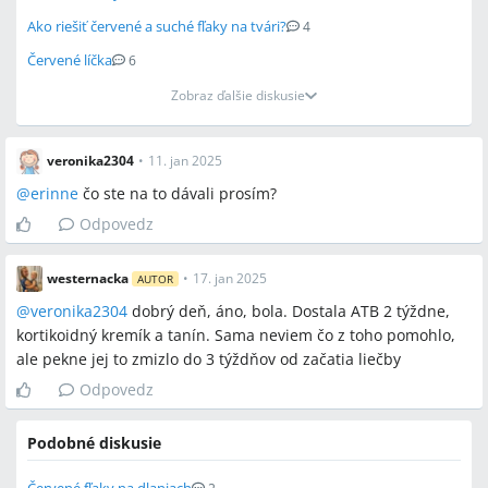
Ako riešiť červené a suché fľaky na tvári?
4
Červené líčka
6
Zobraz ďalšie diskusie
veronika2304
•
11. jan 2025
@
erinne
čo ste na to dávali prosím?
Odpovedz
westernacka
•
17. jan 2025
AUTOR
@
veronika2304
dobrý deň, áno, bola. Dostala ATB 2 týždne,
kortikoidný kremík a tanín. Sama neviem čo z toho pomohlo,
ale pekne jej to zmizlo do 3 týždňov od začatia liečby
Odpovedz
Podobné diskusie