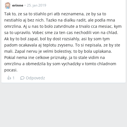
erinne
•
25. jan 2019
Tak to, ze sa to stiahlo pri atb neznamena, ze by sa to
nestiahlo aj bez nich. Tazko na dialku radit, ale podla mna
omrzlina. Aj u nas to bolo zatvrdnute a trvalo cca mesiac, kym
sa to upravilo. Vobec sme za ten cas nechodili von na chlad.
Ak by to bol zapal, bol by dost rozsiahly, asi by som tym
padom ocakavala aj teplotu zvysenu. To si nepisala, ze by ste
mali. Zapal nervu je velmi bolestivy, to by bola uplakana.
Pokial nema ine celkove priznaky, ja to stale vidim na
omrzlinu a obmedzila by som vychadzky v tomto chladnom
pocasi.
👍
1
Odpovedz