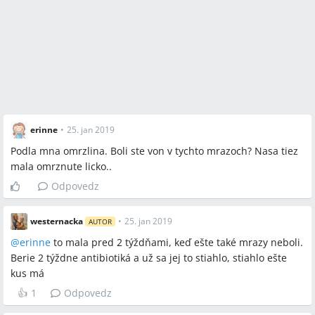
erinne
•
25. jan 2019
Podla mna omrzlina. Boli ste von v tychto mrazoch? Nasa tiez
mala omrznute licko..
Odpovedz
westernacka
•
25. jan 2019
AUTOR
@
erinne
to mala pred 2 týždňami, keď ešte také mrazy neboli.
Berie 2 týždne antibiotiká a už sa jej to stiahlo, stiahlo ešte
kus má
👍
1
Odpovedz