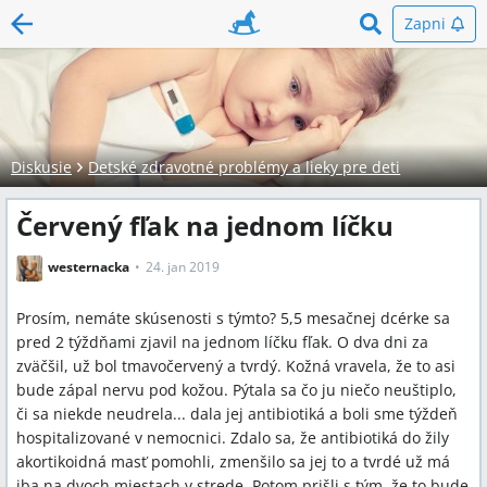
Zapni
Diskusie
Detské zdravotné problémy a lieky pre deti
Červený fľak na jednom líčku
westernacka
24. jan 2019
Prosím, nemáte skúsenosti s týmto? 5,5 mesačnej dcérke sa
pred 2 týždňami zjavil na jednom líčku fľak. O dva dni za
zväčšil, už bol tmavočervený a tvrdý. Kožná vravela, že to asi
bude zápal nervu pod kožou. Pýtala sa čo ju niečo neuštiplo,
či sa niekde neudrela... dala jej antibiotiká a boli sme týždeň
hospitalizované v nemocnici. Zdalo sa, že antibiotiká do žily
akortikoidná masť pomohli, zmenšilo sa jej to a tvrdé už má
iba na dvoch miestach v strede. Potom prišli s tým, že to bude