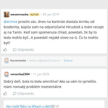
westernacka
•
29. jan 2019
AUTOR
@
erinne
prosím vás, dnes na kontrole dostala Arniku od
biodermy, kúpila som na odporúčanie Hirudoid a mám recept
aj na Tanín. Keď som spomenula chlad, povedali, že by to
teda mohlo byť...A povedali nejaké slovo na G. Čo to mohlo
byť?
Odpovedz
kuravesele
•
Autor odpoveď zmazal
•
Zobraz
veronika2304
•
11. jan 2025
Dobrý deň, bola to teda omrzlina? Ako sa vám to vyriešilo,
mám rovnaký problém momentálne
Odpovedz
Ako riešiť fľaky na líčkach u detí?
17