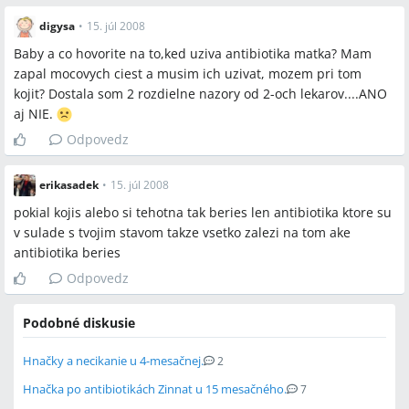
digysa
•
15. júl 2008
Baby a co hovorite na to,ked uziva antibiotika matka? Mam
zapal mocovych ciest a musim ich uzivat, mozem pri tom
kojit? Dostala som 2 rozdielne nazory od 2-och lekarov....ANO
aj NIE.
Odpovedz
erikasadek
•
15. júl 2008
pokial kojis alebo si tehotna tak beries len antibiotika ktore su
v sulade s tvojim stavom takze vsetko zalezi na tom ake
antibiotika beries
Odpovedz
Podobné diskusie
Hnačky a necikanie u 4-mesačnej.
2
Hnačka po antibiotikách Zinnat u 15 mesačného.
7