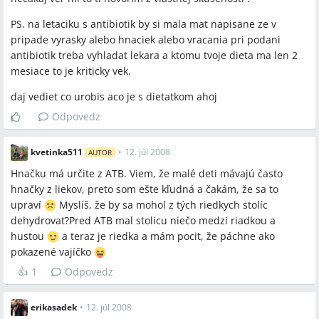
PS. na letaciku s antibiotik by si mala mat napisane ze v
pripade vyrasky alebo hnaciek alebo vracania pri podani
antibiotik treba vyhladat lekara a ktomu tvoje dieta ma len 2
mesiace to je kriticky vek.
daj vediet co urobis aco je s dietatkom ahoj
Odpovedz
kvetinka511
•
12. júl 2008
AUTOR
Hnačku má určite z ATB. Viem, že malé deti mávajú často
hnačky z liekov, preto som ešte kľudná a čakám, že sa to
upraví
Myslíš, že by sa mohol z tých riedkych stolíc
dehydrovať?Pred ATB mal stolicu niečo medzi riadkou a
hustou
a teraz je riedka a mám pocit, že páchne ako
pokazené vajíčko
👍
1
Odpovedz
erikasadek
•
12. júl 2008