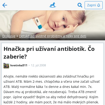
Zapni
Diskusie
Detské zdravotné problémy a lieky pre deti
Hnačka pri užívaní antibiotík. Čo
zaberie?
kvetinka511
12. júl 2008
Ahojte, nemáte niekto skúsenosti ako zvládnuť hnačku pri
užívaní ATB. Mám 2-mes. chlapčeka a včera sme začali užívať
ATB. Malý normálne káka 1x denne a dnes kakal min. 7x.
Dávam mu aj probiotiká, ale nezaberajú. Treba ATB zmeniť
popr. úplne vysadiť? Bojím sa aby nebol dehydrovaný. Kojím
každé 2 hodiny, ale mám pocit, že má málo mokrých plienok.