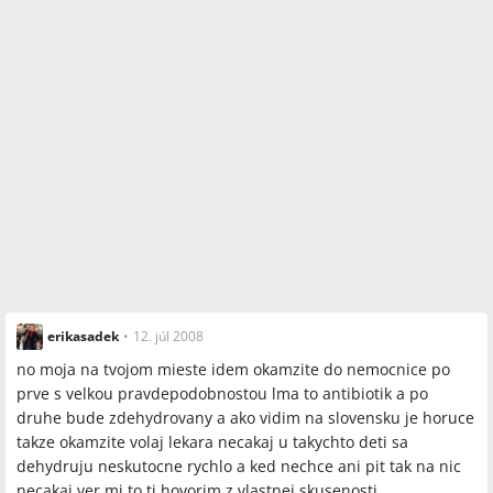
erikasadek
•
12. júl 2008
no moja na tvojom mieste idem okamzite do nemocnice po
prve s velkou pravdepodobnostou lma to antibiotik a po
druhe bude zdehydrovany a ako vidim na slovensku je horuce
takze okamzite volaj lekara necakaj u takychto deti sa
dehydruju neskutocne rychlo a ked nechce ani pit tak na nic
necakaj ver mi to ti hovorim z vlastnej skusenosti .