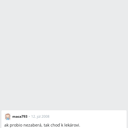
maca793
•
12. júl 2008
ak probio nezaberá, tak choď k lekárovi.