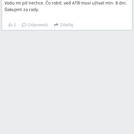
Vodu mi piť nechce. Čo robiť, veď ATB musí užívať min. 8 dní.
Ďakujem za rady.
👍
2
Odpovedz
Zdieľaj