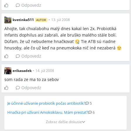
Odpovedz
kvetinka511
•
13. júl 2008
AUTOR
Ahojte, tak chvalabohu malý dnes kakal len 2x. Probiotiká
Infants dophilus asi zabrali, ale bruško malého stále bolí.
Dúfam, že už nebudeme hnačkovať
Tie ATB sú riadne
hnusoby, ale čo už keď na pneumokoka nič iné nezaberá
Odpovedz
erikasadek
•
14. júl 2008
som rada ze ma to za sebov
Odpovedz
Je účinné užívanie probiotík počas antibiotík?
5
Hnačka pri užívaní Amoksiklavu. Mám prestať?
6
Zobraz ďalšie diskusie