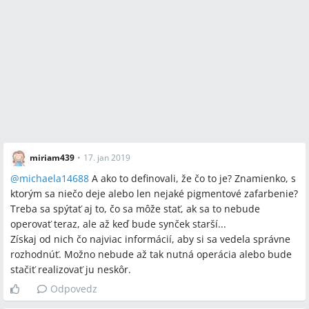
miriam439
•
17. jan 2019
@
michaela14688
A ako to definovali, že čo to je? Znamienko, s
ktorým sa niečo deje alebo len nejaké pigmentové zafarbenie?
Treba sa spýtať aj to, čo sa môže stať, ak sa to nebude
operovať teraz, ale až keď bude synček starší...
Získaj od nich čo najviac informácií, aby si sa vedela správne
rozhodnúť. Možno nebude až tak nutná operácia alebo bude
stačiť realizovať ju neskôr.
Odpovedz