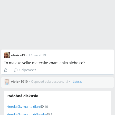
vlasica19
•
17. jan 2019
To ma ako velke materske znamienko alebo co?
Odpovedz
vivien1010
•
Odpoveď bola odstránená
•
Zobraz
Podobné diskusie
Hnedá škvrna na dlani
10
Hnedá škvrna na dúhovke
5