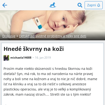
Zapni
Diskusie
Detské zdravotné problémy a lieky pre deti
Hnedé škvrny na koži
michaela14688
16. jan 2019
Prosím mate niekto skúsenosti s hnedou škvrnou na koži
dieťaťa? Syn, má rok, to ma od narodenia na nárte pravej
nohy a boli sme na kožnom a vraj to nie je nič dobré, mame
ísť na kliniku a vraj sa to dá riešiť v celkovej anesteze
plastickou operaciou, ale vraj je to veľký a komplikovaný
zákrok, mam naozaj strach.... Stretli ste sa s tým niekto?