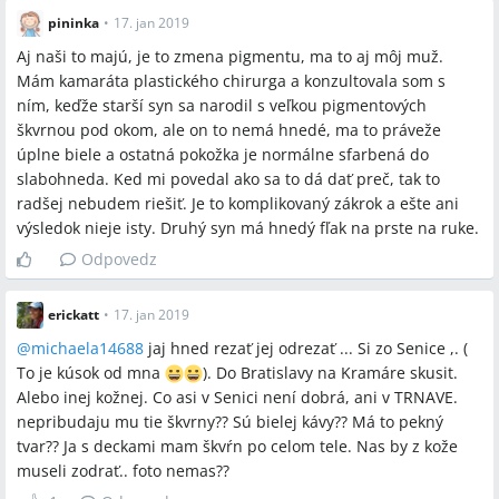
pininka
•
17. jan 2019
Aj naši to majú, je to zmena pigmentu, ma to aj môj muž.
Mám kamaráta plastického chirurga a konzultovala som s
ním, keďže starší syn sa narodil s veľkou pigmentových
škvrnou pod okom, ale on to nemá hnedé, ma to práveže
úplne biele a ostatná pokožka je normálne sfarbená do
slabohneda. Ked mi povedal ako sa to dá dať preč, tak to
radšej nebudem riešiť. Je to komplikovaný zákrok a ešte ani
výsledok nieje isty. Druhý syn má hnedý fľak na prste na ruke.
Odpovedz
erickatt
•
17. jan 2019
@
michaela14688
jaj hned rezať jej odrezať ... Si zo Senice ,. (
To je kúsok od mna
). Do Bratislavy na Kramáre skusit.
Alebo inej kožnej. Co asi v Senici není dobrá, ani v TRNAVE.
nepribudaju mu tie škvrny?? Sú bielej kávy?? Má to pekný
tvar?? Ja s deckami mam škvŕn po celom tele. Nas by z kože
museli zodrať.. foto nemas??