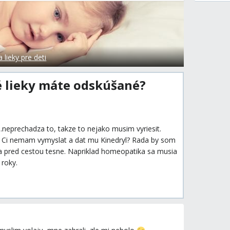
lieky pre deti
ké lieky máte odskúšané?
..neprechadza to, takze to nejako musim vyriesit.
? Ci nemam vymyslat a dat mu Kinedryl? Rada by som
da pred cestou tesne. Napriklad homeopatika sa musia
 roky.