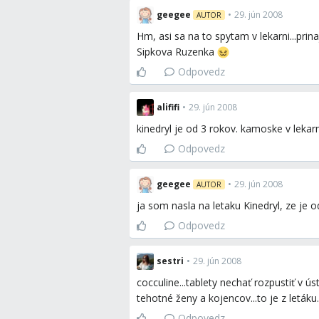
geegee
•
29. jún 2008
AUTOR
Hm, asi sa na to spytam v lekarni...pri
Sipkova Ruzenka
Odpovedz
alififi
•
29. jún 2008
kinedryl je od 3 rokov. kamoske v lekarn
Odpovedz
geegee
•
29. jún 2008
AUTOR
ja som nasla na letaku Kinedryl, ze je od
Odpovedz
sestri
•
29. jún 2008
cocculine...tablety nechať rozpustiť v
tehotné ženy a kojencov...to je z letáku.
Odpovedz