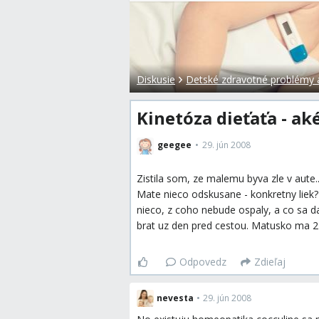
Diskusie
Detské zdravotné problémy a 
Kinetóza dieťaťa - a
geegee
29. jún 2008
Zistila som, ze malemu byva zle v aute.
Mate nieco odskusane - konkretny liek
nieco, z coho nebude ospaly, a co sa 
brat uz den pred cestou. Matusko ma 2
Odpovedz
Zdieľaj
nevesta
•
29. jún 2008