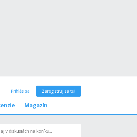
Prihlás sa
Zaregistruj sa tu!
enzie
Magazín