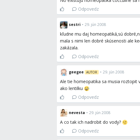
No existuju homeopatika cocculine sa m
Odpovedz
sestri
•
29. jún 2008
kľudne mu daj homeopatiká,sú dobré,n
mala s nimi len dobré skúsenosti ale ke
zakázala.
Odpovedz
geegee
•
29. jún 2008
AUTOR
Ale tie homeopatika sa musia roztopit 
ako lentilku
Odpovedz
nevesta
•
29. jún 2008
A co tak ich nadrobit do vody?
Odpovedz