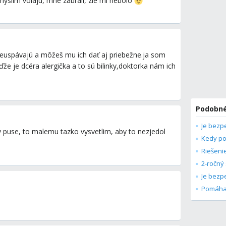
yslim volaju, mne zabrali, zle mi nebolo
euspávajú a môžeš mu ich dať aj priebežne.ja som
ďže je dcéra alergička a to sú bilinky,doktorka nám ich
Podobné
v puse, to malemu tazko vysvetlim, aby to nezjedol
Kedy po
Pomáha 