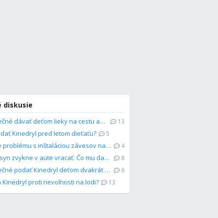
 diskusie
Je bezpečné dávať deťom lieky na cestu autom?
13
dať Kinedryl pred letom dieťaťu?
5
Riešenie problému s inštaláciou závesov na polystyrénovú stenu
4
2-ročný syn zvykne v aute vracať. Čo mu dať jesť pred cestou?
8
Je bezpečné podať Kinedryl deťom dvakrát denne?
6
Kinedryl proti nevoľnosti na lodi?
13