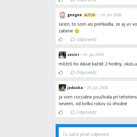
geegee
•
29. jún 2008
AUTOR
sestri, to som asi prehliadla, ze aj vo v
zaberie
Odpovedz
sestri
•
29. jún 2008
môžeš ho dávať každé 2 hodiny...skús,
Odpovedz
jaduska
•
29. jún 2008
ja som cocculine používala pri tehotens
neviem, od koľko rokov sú vhodné
Odpovedz