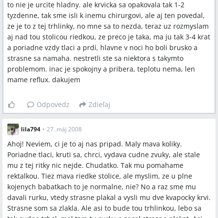
to nie je urcite hladny. ale krvicka sa opakovala tak 1-2
tyzdenne, tak sme isli k inemu chirurgovi, ale aj ten povedal,
ze je to z tej trhlinky, no mne sa to nezda, teraz uz rozmyslam
aj nad tou stolicou riedkou, ze preco je taka, ma ju tak 3-4 krat
a poriadne vzdy tlaci a prdí, hlavne v noci ho boli brusko a
strasne sa namaha. nestretli ste sa niektora s takymto
problemom. inac je spokojny a pribera, teplotu nema, len
mame reflux. dakujem
Odpovedz
Zdieľaj
lila794
•
27. máj 2008
Ahoj! Neviem, ci je to aj nas pripad. Maly mava koliky.
Poriadne tlaci, kruti sa, chrci, vydava cudne zvuky, ale stale
mu z tej ritky nic nejde. Chudatko. Tak mu pomahame
rektalkou. Tiez mava riedke stolice, ale myslim, ze u plne
kojenych babatkach to je normalne, nie? No a raz sme mu
davali rurku, vtedy strasne plakal a vysli mu dve kvapocky krvi.
Strasne som sa zlakla. Ale asi to bude tou trhlinkou, lebo sa