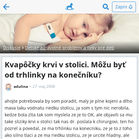
Zapni
Diskusie
Detské zdravotné problémy a lieky pre deti
Kvapôčky krvi v stolici. Môžu byť
od trhlinky na konečníku?
adulina
27. máj 2008
ahojte potrebovala by som poradit, maly je plne kojeni a dlho
mava taku vodnatu riedku stolicu, ja som s tym nic nerobila,
kedze bola zlta tak som myslela ze je to OK, ale objavili sa mu
take sliziky krvi v stolici tak nas dr. poslala k chirurgovi, ten ho
pozrel a povedal, ze ma trhlinku na konecniku, ze je to z toho
ako silno tlaci a ze ma riedku stolicu, ze je urcite hladny, ale