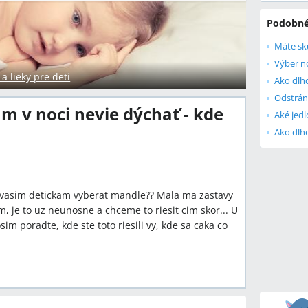
Podobné
Výber no
 lieky pre deti
Ako dlho
Odstrán
m v noci nevie dýchať - kde
i vasim detickam vyberat mandle?? Mala ma zastavy
, je to uz neunosne a chceme to riesit cim skor... U
sim poradte, kde ste toto riesili vy, kde sa caka co