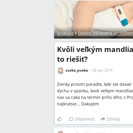
Diskusie
Detské zdravotné problémy a
Kvôli veľkým mandlia
to riešiť?
zuzka_puska
28. jan 2019
Zienky prosim poradte, kde ste daval
dychu v spanku, kvoli velkym mandliam
nas sa caka na termin prilis dlho :( Pro
najkratsie... Dakujem
Odpovedz
Zdieľaj