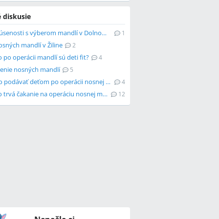
 diskusie
Máte skúsenosti s výberom mandlí v Dolnom Smokovci?
1
sných mandlí v Žiline
2
 po operácii mandlí sú deti fit?
4
enie nosných mandlí
5
Aké jedlo podávať deťom po operácii nosnej mandle?
4
Ako dlho trvá čakanie na operáciu nosnej mandle?
12