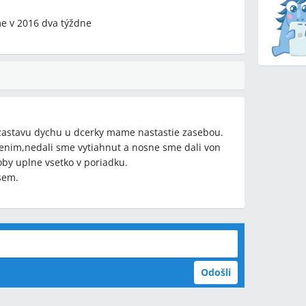
e v 2016 dva týždne
 zastavu dychu u dcerky mame nastastie zasebou.
enim,nedali sme vytiahnut a nosne sme dali von
doby uplne vsetko v poriadku.
sem.
Odošli