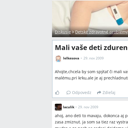
Diskusie
Detské zdravotné problémy a
Mali vaše deti zduren
lelkesova
29. nov 2009
Ahojte,chcela by som spýtať či mali v
malému,pri krku,ale je aj prechladnu
Odpovedz
Zdieľaj
laculik
•
29. nov 2009
ahoj, ano deti to mavaju, dokonca aj p
zasa zmiznut. ja som sa tiez raz vystr