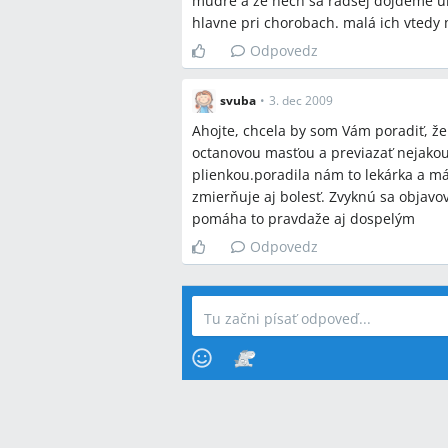
mudre a ze nech sa radsej dojdeme ukaz
hlavne pri chorobach. malá ich vtedy m
Odpovedz
svuba
•
3. dec 2009
Ahojte, chcela by som Vám poradiť, že 
octanovou masťou a previazať nejako
plienkou.poradila nám to lekárka a m
zmierňuje aj bolesť. Zvyknú sa objavo
pomáha to pravdaže aj dospelým
Odpovedz