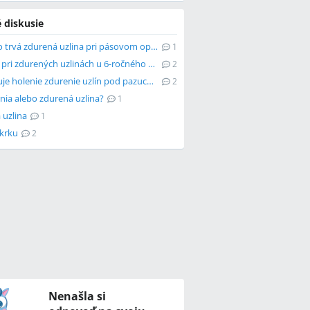
 diskusie
Ako dlho trvá zdurená uzlina pri pásovom opare?
1
Čo robiť pri zdurených uzlinách u 6-ročného dieťaťa?
2
Spôsobuje holenie zdurenie uzlín pod pazuchami?
2
rnia alebo zdurená uzlina?
1
 uzlina
1
 krku
2
Nenašla si