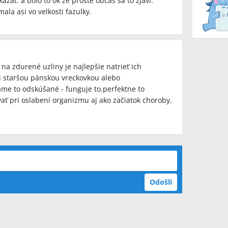
at. a bolo to ok ze proste obcas sa to zjavi.
ala asi vo velkosti fazulky.
na zdurené uzliny je najlepšie natrieť ich
u staršou pánskou vreckovkou alebo
áme to odskúšané - funguje to.perfektne to
vať pri oslabení organizmu aj ako začiatok choroby.
Odošli