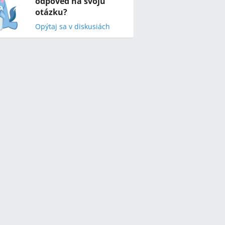
odpoveď na svoju
otázku?
Opýtaj sa v diskusiách