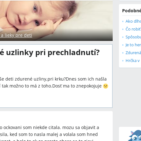
Podobné
 lieky pre deti
Je to he
é uzlinky pri prechladnutí?
Zdurená
Hrčka v
aše deti zdurené uzliny,pri krku?Dnes som ich našla
tí tak možno to má z toho.Dosť ma to znepokojuje
o ockovani som niekde citala. mozu sa objavit a
asila, ked som to nasla malej a volala som hned