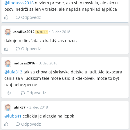
@
lindusss2016
neviem presne, ako si to myslela, ale ako u
psov, nedrží sa len v trakte, ale napáda napríklad aj pľúca
Odpovedz
kamilka2012
•
3. dec 2018
AUTOR
dakujem dievčata za každý vas nazor.
Odpovedz
lindusss2016
•
3. dec 2018
@
lula313
tak sa chova aj skrkavka detska u ludi. Ale toxocara
canis sa v ludskom tele moze usidlit kdekolvek, moze to byt
ozaj nebezpecne
👍
1
Odpovedz
lubik87
•
3. dec 2018
@
luba41
celiakia je alergia na lepok
Odpovedz