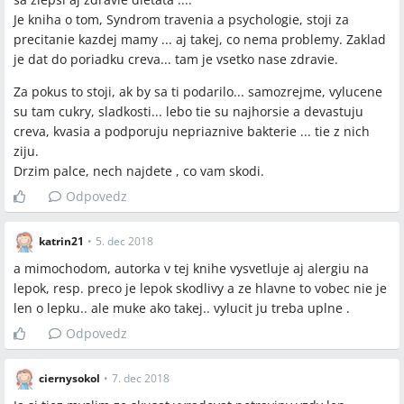
Je kniha o tom, Syndrom travenia a psychologie, stoji za
precitanie kazdej mamy ... aj takej, co nema problemy. Zaklad
je dat do poriadku creva... tam je vsetko nase zdravie.
Za pokus to stoji, ak by sa ti podarilo... samozrejme, vylucene
su tam cukry, sladkosti... lebo tie su najhorsie a devastuju
creva, kvasia a podporuju nepriaznive bakterie ... tie z nich
ziju.
Drzim palce, nech najdete , co vam skodi.
Odpovedz
katrin21
•
5. dec 2018
a mimochodom, autorka v tej knihe vysvetluje aj alergiu na
lepok, resp. preco je lepok skodlivy a ze hlavne to vobec nie je
len o lepku.. ale muke ako takej.. vylucit ju treba uplne .
Odpovedz
ciernysokol
•
7. dec 2018