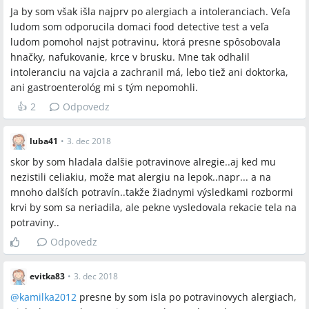
Ja by som však išla najprv po alergiach a intoleranciach. Veľa
ludom som odporucila domaci food detective test a veľa
ludom pomohol najst potravinu, ktorá presne spôsobovala
hnačky, nafukovanie, krce v brusku. Mne tak odhalil
intoleranciu na vajcia a zachranil má, lebo tiež ani doktorka,
ani gastroenterológ mi s tým nepomohli.
👍
2
Odpovedz
luba41
•
3. dec 2018
skor by som hladala dalšie potravinove alregie..aj ked mu
nezistili celiakiu, može mat alergiu na lepok..napr... a na
mnoho dalších potravín..takže žiadnymi výsledkami rozbormi
krvi by som sa neriadila, ale pekne vysledovala rekacie tela na
potraviny..
Odpovedz
evitka83
•
3. dec 2018
@
kamilka2012
presne by som isla po potravinovych alergiach,