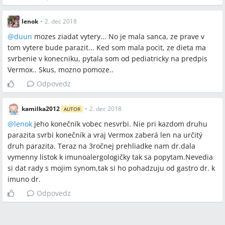
lenok
•
2. dec 2018
@
duun
mozes ziadat vytery... No je mala sanca, ze prave v
tom vytere bude parazit... Ked som mala pocit, ze dieta ma
svrbenie v konecniku, pytala som od pediatricky na predpis
Vermox.. Skus, mozno pomoze..
Odpovedz
kamilka2012
•
2. dec 2018
AUTOR
@
lenok
jeho konečník vobec nesvrbi. Nie pri kazdom druhu
parazita svrbi konečník a vraj Vermox zaberá len na určitý
druh parazita. Teraz na 3ročnej prehliadke nam dr.dala
vymenny listok k imunoalergologičky tak sa popytam.Nevedia
si dat rady s mojim synom,tak si ho pohadzuju od gastro dr. k
imuno dr.
Odpovedz