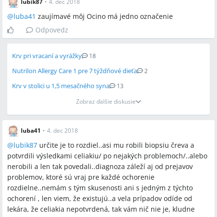
lubik87
•
4. dec 2018
@
luba41
zaujímavé môj Ocino má jedno označenie
Odpovedz
Krv pri vracaní a vyrážky
18
Nutrilon Allergy Care 1 pre 7 týždňové dieťa
2
Krv v stolici u 1,5 mesačného syna
13
Zobraz ďalšie diskusie
luba41
•
4. dec 2018
@
lubik87
určite je to rozdiel..asi mu robili biopsiu čreva a
potvrdili výsledkami celiakiu/ po nejakých problemoch/..alebo
nerobili a len tak povedali..diagnoza záleží aj od prejavov
problemov, ktoré sú vraj pre každé ochorenie
rozdielne..nemám s tým skusenosti ani s jedným z týchto
ochorení , len viem, že existujú..a vela prípadov odíde od
lekára, že celiakia nepotvrdená, tak vám nič nie je, kludne