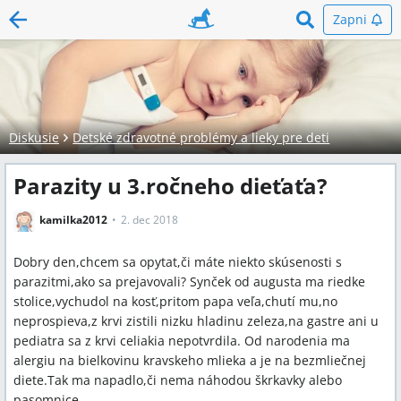
Zapni
Diskusie
Detské zdravotné problémy a lieky pre deti
Parazity u 3.ročneho dieťaťa?
kamilka2012
2. dec 2018
Dobry den,chcem sa opytat,či máte niekto skúsenosti s
parazitmi,ako sa prejavovali? Synček od augusta ma riedke
stolice,vychudol na kosť,pritom papa veľa,chutí mu,no
neprospieva,z krvi zistili nizku hladinu zeleza,na gastre ani u
pediatra sa z krvi celiakia nepotvrdila. Od narodenia ma
alergiu na bielkovinu kravskeho mlieka a je na bezmliečnej
diete.Tak ma napadlo,či nema náhodou škrkavky alebo
pasomnice.