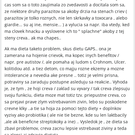
cas som sa o toto zaujimala zo zvedavosti a docitala som sa,
ze niektore druhy parazitov sa akoby drzia na stenach criev (
parazitov je tolko roznych, nie len skrkavky a toxocara , alebo
giardie... su aj ine, mensie... ) a vylucia sa napr. iba vtedy, ked
ma clovek hnacku a vyslovene ich to " splachne" akoby z tej
steny creva.. ak ma chapes..
Ak ma dieta taketo problem, skus dietu GAPS.. ona je
zamerana na hojenie crievok, ma kopec inych benefitov /
napr. pre autistov /, ale pomaha aj ludom s Crohnom, Ulcer.
kolitidou atd. a tiez detom, co majju rozne ekzemy a mozne
intolerancie a nevedia ake presne .. totiz je velmi prisna,
potraviny sa zaraduju postupne asleduju sa reakcie.. Vyhoda
je, ze tym , ze hoji creva / zaklad su vyvary / tak creva zlepsuju
svoju funkciu, dieta moze mat totiz tzv. priepustne creva, co
sa prejavi prave zlym vstrebavanim zivin, lebo su poskodene
crevne klky ..a tie sa hoja za pomoci tejto diety + doplnkov
vyzivy ako probiotika ( ale nie tie bezne, kde su len laktbacily
,ale ak beneficne streptokoky a ine) .. Vysledok je , ze dieta sa
zbavi problemov, creva zacnu lepsie vstrebavat ziviny a teda
sa zlepsi aj zdravie dietata ....