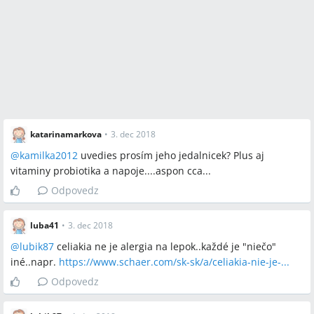
katarinamarkova
•
3. dec 2018
@
kamilka2012
uvedies prosím jeho jedalnicek? Plus aj
vitaminy probiotika a napoje....aspon cca...
Odpovedz
luba41
•
3. dec 2018
@
lubik87
celiakia ne je alergia na lepok..každé je "niečo"
iné..napr.
https://www.schaer.com/sk-sk/a/celiakia-nie-je-...
Odpovedz