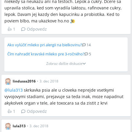
niekedy sa neukazu ani na testoch. Lepok a cukry. Dcere sa
upravila stolica, ked som vyradila laktozu, rafinovane cukry,
lepok. Davam jej kazdy den kapucinku a probiotika. Ked to
poviem blbo, ma ukazkove ho.no
👍
1
Odpovedz
Ako vylúčiť mlieko pri alergii na bielkovinu?
14
Čím nahradiť kravské mlieko pre 3-ročného?
5
Zobraz ďalšie diskusie
lindusss2016
•
3. dec 2018
@
lula313
skrkavka psia ale u cloveka neprejde vsetkymi
vyvojovymi stadiami, prejavuje sa teda inak, moze napadnut
akykolvek organ v tele, ale toxocara sa da zistit z krvi
👍
1
Odpovedz
lula313
•
3. dec 2018