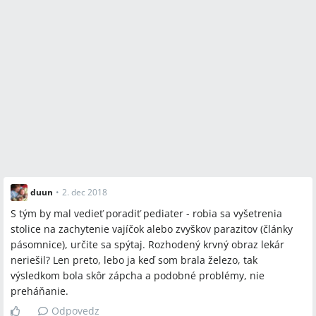
duun
•
2. dec 2018
S tým by mal vedieť poradiť pediater - robia sa vyšetrenia
stolice na zachytenie vajíčok alebo zvyškov parazitov (články
pásomnice), určite sa spýtaj. Rozhodený krvný obraz lekár
neriešil? Len preto, lebo ja keď som brala železo, tak
výsledkom bola skôr zápcha a podobné problémy, nie
preháňanie.
Odpovedz