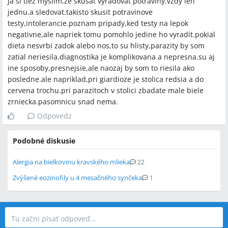
Ja si tiez myslim,ze skusat vyradovat potraviny.vzdy len
jednu.a sledovat.takisto skusit potravinove
testy,intolerancie.poznam pripady,ked testy na lepok
negativne,ale napriek tomu pomohlo jedine ho vyradit.pokial
dieta nesvrbi zadok alebo nos,to su hlisty,parazity by som
zatial neriesila.diagnostika je komplikovana a nepresna.su aj
ine sposoby,presnejsie,ale naozaj by som to riesila ako
posledne.ale napriklad,pri giardioze je stolica redsia a do
cervena trochu.pri parazitoch v stolici zbadate male biele
zrniecka.pasomnicu snad nema.
Odpovedz
Podobné diskusie
Alergia na bielkovinu kravského mlieka
22
Zvýšené eozinofily u 4 mesačného synčeka
1