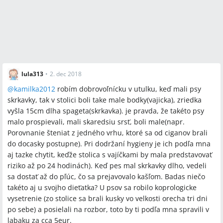
lula313
•
2. dec 2018
@
kamilka2012
robím dobrovoľnícku v utulku, keď mali psy
skrkavky, tak v stolici boli take male bodky(vajicka), zriedka
vyšla 15cm dlha spageta(skrkavka). je pravda, že takéto psy
malo prospievali, mali skaredsiu srsť, boli male(napr.
Porovnanie šteniat z jedného vrhu, ktoré sa od ciganov brali
do docasky postupne). Pri dodržaní hygieny je ich podľa mna
aj tazke chytit, keďže stolica s vajíčkami by mala predstavovať
riziko až po 24 hodinách). Keď pes mal skrkavky dlho, vedeli
sa dostať až do pľúc, čo sa prejavovalo kašľom. Badas niečo
takéto aj u svojho dieťatka? U psov sa robilo koprologicke
vysetrenie (zo stolice sa brali kusky vo velkosti orecha tri dni
po sebe) a posielali na rozbor, toto by ti podľa mna spravili v
labaku za cca 5eur.