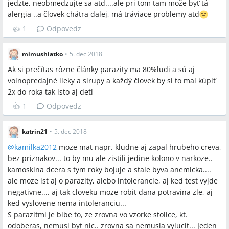
jedzte, neobmedzujte sa atd....ale pri tom tam može byť tá
alergia ..a človek chátra dalej, má tráviace problemy atd
👍
1
Odpovedz
mimushiatko
•
5. dec 2018
Ak si prečítas rôzne články parazity ma 80%ludi a sú aj
voľnopredajné lieky a sirupy a každý človek by si to mal kúpiť
2x do roka tak isto aj deti
👍
1
Odpovedz
katrin21
•
5. dec 2018
@
kamilka2012
moze mat napr. kludne aj zapal hrubeho creva,
bez priznakov... to by mu ale zistili jedine kolono v narkoze..
kamoskina dcera s tym roky bojuje a stale byva anemicka....
ale moze ist aj o parazity, alebo intolerancie, aj ked test vyjde
negativne.... aj tak cloveku moze robit dana potravina zle, aj
ked vyslovene nema intoleranciu...
S parazitmi je blbe to, ze zrovna vo vzorke stolice, kt.
odoberas, nemusi byt nic.. zrovna sa nemusia vylucit... Jeden