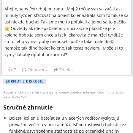
Ahojte,baby.Potrebujem radu...Moj 2 ročny syn sa začal asi
minuly tyždeň sťažovať na bolesť kolena.Brala som to tak,že sa
asi niekde buchol.Tak sme mu to pofukali a jemu sa to pačilo
Odvtedy ak ide spať,alebo v noci začne plakať,že je v
kolene bobo.Ja som chcela isť k lekarovi,ale ma nžel tvrdi,že
su to jeho vymysly,aby nemusel spať,že take male dieťa
nemože tak dlho bolieť koleno.Tak teraz neviem...Može si to
vymyšlať,aby uputal pozornosť?
👍
7
Odpovedz
Zdieľaj
ZHRNUTIE DISKUSIE
Automatický súhrn diskusie generovaný umelou inteligenciou
·
1. júl 2026
·
52 príspevkov
Stručné zhrnutie
Bolesti kolien u batoľat sa u viacerých rodičov vyskytujú
prevažne večer a v noci a môžu ísť od rastových bolestí cez
funkčné/psychogénne sťažnosti až po organické príčiny