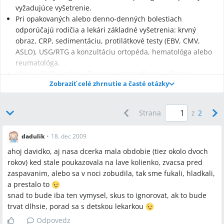
vyžadujúce vyšetrenie.
Pri opakovaných alebo denno-denných bolestiach
odporúčajú rodičia a lekári základné vyšetrenia: krvný
obraz, CRP, sedimentáciu, protilátkové testy (EBV, CMV,
ASLO), USG/RTG a konzultáciu ortopéda, hematológa alebo
reumatológa.
Akútna liečba odporúčanými prostriedkami v diskusii
Zobraziť celé zhrnutie a časté otázky
zahŕňala paracetamol (Paralen/Calpol), ibuprofen
(Nurofen/Brufen), lokálne mazanie (Alpa, konská masť,
krémy ako Indulona/Nivea) a krátkodobý pokoj 3–5 dní podľa
Strana
z
2
ortopédnych odporúčaní.
dadulik
•
18. dec 2009
ahoj davidko, aj nasa dcerka mala obdobie (tiez okolo dvoch
rokov) ked stale poukazovala na lave kolienko, zvacsa pred
Najčastejšie otázky
zaspavanim, alebo sa v noci zobudila, tak sme fukali, hladkali,
a prestalo to
Q:
Ako rozlíšiť rastové bolesti od závažného ochorenia u 2–5
snad to bude iba ten vymysel, skus to ignorovat, ak to bude
ročného dieťaťa?
trvat dlhsie, porad sa s detskou lekarkou
A:
Rastové bolesti sa často objavujú večer a v noci bez opuchu,
začervenania alebo trvalého obmedzenia hybnosti; alarmujúce
Odpovedz