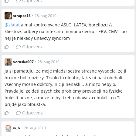
Odpovedz
strapco13
•
28. aug 2010
@
zlatat
a mal kontrolovane ASLO, LATEX, boreliozu /z
kliestov/, odbery na infekcnu mononukleozu - EBV, CMV - po
nej je niekedy unavovy syndrom
Odpovedz
veruska007
•
28. aug 2010
Ja si pamatuju, ze moje mladsi sestra strasne vyvadela, ze ji
hrozne boli nozicky. Trvalo to dlouho, tak s ni nasi obehali
vsechny mozne doktory, nic ji nenasli... a nic to nebylo.
Pravda je, ze deti psychicke problemy prevadeji na fyzicke
bolesti bezne, a muze to byt treba obava z cehokoli, co Ti
prijde jako blbustka.
Odpovedz
w_h
•
28. aug 2010