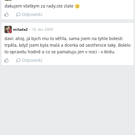
ďakujem všetkym za rady,ste zlate
Odpovedz
milada2
•
18. dec 2009
davi: ahoj, já bych mu to věřila, sama jsem na tyhle bolesti
trpěla, když jsem byla malá a dcerka od sestřenice taky. Bolelo
to opravdu hodně a co se pamatuju jen v noci - v klidu.
Odpovedz