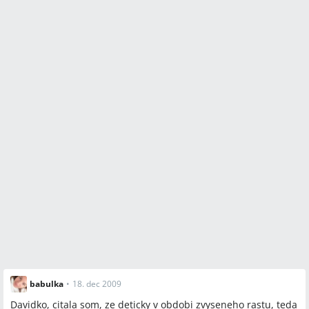
babulka
•
18. dec 2009
Davidko, citala som, ze deticky v obdobi zvyseneho rastu, teda