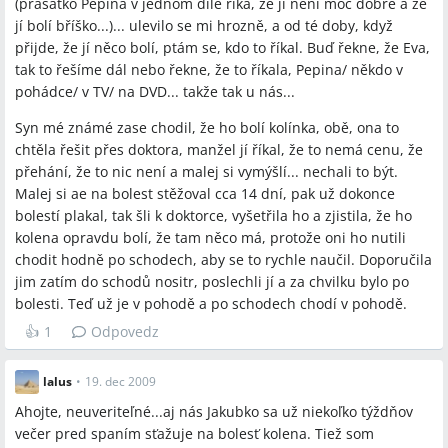
(prasátko Pepina v jednom díle říká, že jí není moc dobře a že
jí bolí bříško...)... ulevilo se mi hrozně, a od té doby, když
přijde, že jí něco bolí, ptám se, kdo to říkal. Buď řekne, že Eva,
tak to řešíme dál nebo řekne, že to říkala, Pepina/ někdo v
pohádce/ v TV/ na DVD... takže tak u nás...
Syn mé známé zase chodil, že ho bolí kolínka, obě, ona to
chtěla řešit přes doktora, manžel jí říkal, že to nemá cenu, že
přehání, že to nic není a malej si vymýšlí... nechali to být.
Malej si ae na bolest stěžoval cca 14 dní, pak už dokonce
bolestí plakal, tak šli k doktorce, vyšetřila ho a zjistila, že ho
kolena opravdu bolí, že tam něco má, protože oni ho nutili
chodit hodně po schodech, aby se to rychle naučil. Doporučila
jim zatím do schodů nositr, poslechli jí a za chvilku bylo po
bolesti. Teď už je v pohodě a po schodech chodí v pohodě.
👍
1
Odpovedz
lalus
•
19. dec 2009
Ahojte, neuveriteľné...aj nás Jakubko sa už niekoľko týždňov
večer pred spaním sťažuje na bolesť kolena. Tiež som