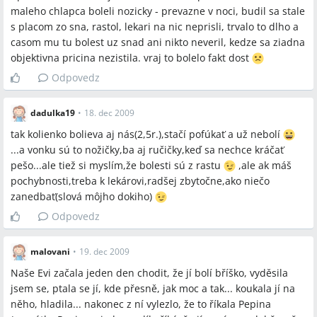
maleho chlapca boleli nozicky - prevazne v noci, budil sa stale
s placom zo sna, rastol, lekari na nic neprisli, trvalo to dlho a
casom mu tu bolest uz snad ani nikto neveril, kedze sa ziadna
objektivna pricina nezistila. vraj to bolelo fakt dost
Odpovedz
dadulka19
•
18. dec 2009
tak kolienko bolieva aj nás(2,5r.),stačí pofúkať a už nebolí
...a vonku sú to nožičky,ba aj ručičky,keď sa nechce kráčať
pešo...ale tiež si myslím,že bolesti sú z rastu
,ale ak máš
pochybnosti,treba k lekárovi,radšej zbytočne,ako niečo
zanedbať(slová môjho dokiho)
Odpovedz
malovani
•
19. dec 2009
Naše Evi začala jeden den chodit, že jí bolí bříško, vyděsila
jsem se, ptala se jí, kde přesně, jak moc a tak... koukala jí na
něho, hladila... nakonec z ní vylezlo, že to říkala Pepina