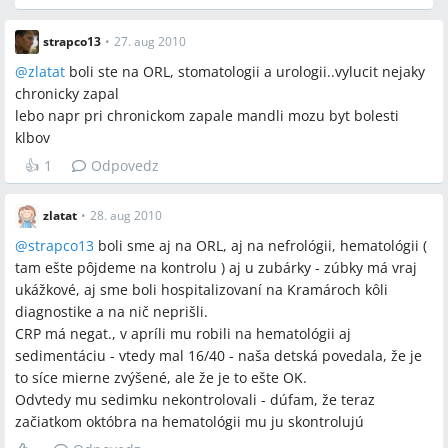
strapco13
•
27. aug 2010
@
zlatat
boli ste na ORL, stomatologii a urologii..vylucit nejaky
chronicky zapal
lebo napr pri chronickom zapale mandli mozu byt bolesti
klbov
👍
1
Odpovedz
zlatat
•
28. aug 2010
@
strapco13
boli sme aj na ORL, aj na nefrológii, hematológii (
tam ešte pôjdeme na kontrolu ) aj u zubárky - zúbky má vraj
ukážkové, aj sme boli hospitalizovaní na Kramároch kôli
diagnostike a na nič neprišli.
CRP má negat., v apríli mu robili na hematológii aj
sedimentáciu - vtedy mal 16/40 - naša detská povedala, že je
to síce mierne zvýšené, ale že je to ešte OK.
Odvtedy mu sedimku nekontrolovali - dúfam, že teraz
začiatkom októbra na hematológii mu ju skontrolujú