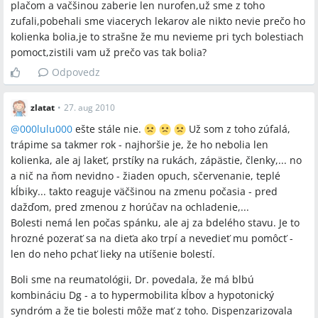
plačom a vačšinou zaberie len nurofen,už sme z toho
zufali,pobehali sme viacerych lekarov ale nikto nevie prečo ho
kolienka bolia,je to strašne že mu nevieme pri tych bolestiach
pomoct,zistili vam už prečo vas tak bolia?
Odpovedz
zlatat
•
27. aug 2010
@
000lulu000
ešte stále nie.
Už som z toho zúfalá,
trápime sa takmer rok - najhoršie je, že ho nebolia len
kolienka, ale aj lakeť, prstíky na rukách, zápästie, členky,... no
a nič na ňom nevidno - žiaden opuch, sčervenanie, teplé
kĺbiky... takto reaguje väčšinou na zmenu počasia - pred
dažďom, pred zmenou z horúčav na ochladenie,...
Bolesti nemá len počas spánku, ale aj za bdelého stavu. Je to
hrozné pozerať sa na dieťa ako trpí a nevedieť mu pomôcť -
len do neho pchať lieky na utíšenie bolestí.
Boli sme na reumatológii, Dr. povedala, že má blbú
kombináciu Dg - a to hypermobilita kĺbov a hypotonický
syndróm a že tie bolesti môže mať z toho. Dispenzarizovala