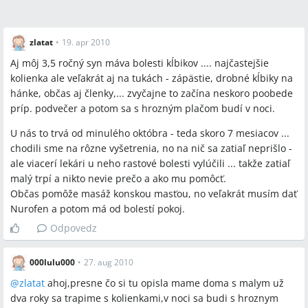
zlatat
•
19. apr 2010
Aj môj 3,5 ročný syn máva bolesti kĺbikov .... najčastejšie
kolienka ale veľakrát aj na tukách - zápästie, drobné kĺbiky na
hánke, občas aj členky,... zvyčajne to začína neskoro poobede
príp. podvečer a potom sa s hrozným plačom budí v noci.
U nás to trvá od minulého októbra - teda skoro 7 mesiacov ...
chodili sme na rôzne vyšetrenia, no na nič sa zatiaľ neprišlo -
ale viacerí lekári u neho rastové bolesti vylúčili ... takže zatiaľ
malý trpí a nikto nevie prečo a ako mu pomôcť.
Občas pomôže masáž konskou masťou, no veľakrát musím dať
Nurofen a potom má od bolestí pokoj.
Odpovedz
000lulu000
•
27. aug 2010
@
zlatat
ahoj,presne čo si tu opisla mame doma s malym už
dva roky sa trapime s kolienkami,v noci sa budi s hroznym