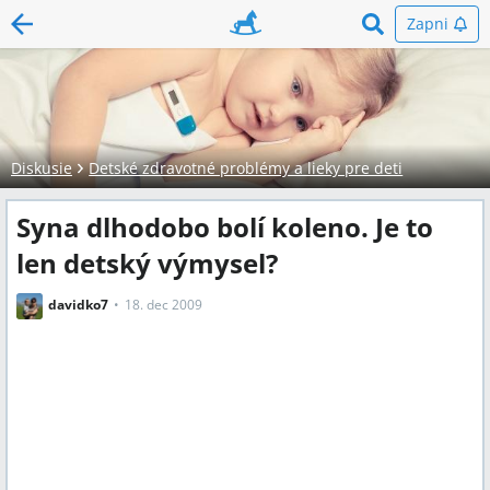
Zapni
Diskusie
Detské zdravotné problémy a lieky pre deti
Syna dlhodobo bolí koleno. Je to
len detský výmysel?
davidko7
18. dec 2009