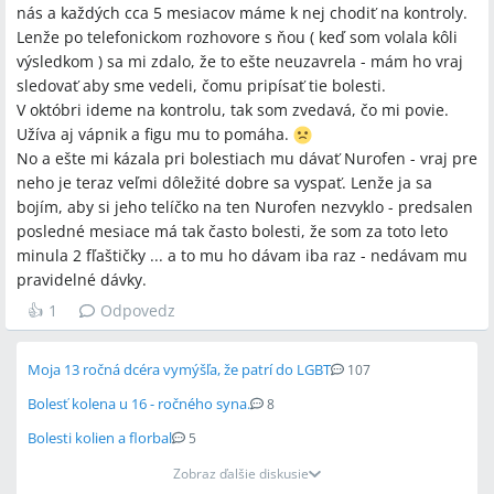
nás a každých cca 5 mesiacov máme k nej chodiť na kontroly.
Lenže po telefonickom rozhovore s ňou ( keď som volala kôli
výsledkom ) sa mi zdalo, že to ešte neuzavrela - mám ho vraj
sledovať aby sme vedeli, čomu pripísať tie bolesti.
V októbri ideme na kontrolu, tak som zvedavá, čo mi povie.
Užíva aj vápnik a figu mu to pomáha.
No a ešte mi kázala pri bolestiach mu dávať Nurofen - vraj pre
neho je teraz veľmi dôležité dobre sa vyspať. Lenže ja sa
bojím, aby si jeho telíčko na ten Nurofen nezvyklo - predsalen
posledné mesiace má tak často bolesti, že som za toto leto
minula 2 fľaštičky ... a to mu ho dávam iba raz - nedávam mu
pravidelné dávky.
👍
1
Odpovedz
Moja 13 ročná dcéra vymýšľa, že patrí do LGBT
107
Bolesť kolena u 16 - ročného syna.
8
Bolesti kolien a florbal
5
Zobraz ďalšie diskusie