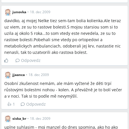
junovka
•
18. dec 2009
davidko, aj mojej Nelke tiez sem-tam bolia kolienka.Ale teraz
uz viem, ze su to rastove bolesti.S mojou starsiou som si to
uzila aj okolo 5 roka...to som vtedy este nevedela, ze su to
rastove bolesti.Pobehali sme vtedy po ortopedovi a
metabolickych ambulanciach, odoberali jej krv, nastastie nic
nenasli, tak to uzatvorili ako rastova bolest.
Odpovedz
jjaanca
•
18. dec 2009
Osobní zkušenost nemám, ale mám vyčtené že děti trpí
růstovými bolestmi nohou - kolen. A převážně je to bolí večer
a v noci. Tak si to podle mě nevymýšlí.
👍
1
Odpovedz
siska_br
•
18. dec 2009
uplne suhlasim - moj manzel do dnes spomina, ako ho ako