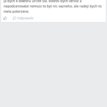
ja bych k doktoru urcite sla. bolesti bych verila! a
nepodcenovala! nemusi to byt nic vazneho, ale radeji bych to
mela potvrzene.
Odpovedz