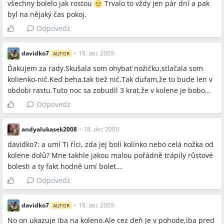
všechny bolelo jak rostou
Trvalo to vždy jen pár dní a pak
bolesti vyžadujúce vyšetrenia a liečbu (napr. hypermobilita,
byl na nějaký čas pokoj.
hypotonický syndróm).
Odpovedz
Otvorené otázky
davidko7
•
18. dec 2009
AUTOR
Prečo majú niektoré deti rozsiahle a chronické kĺbové
Ďakujem za rady.Skušala som ohybať nožičku,stlačala som
bolesti, keď sú všetky rutinné vyšetrenia normálne?
kolienko-nič.Keď beha.tak tiež nič.Tak dufam,že to bude len v
Ako dlho je bezpečné pravidelné používanie NSAID
obdobi rastu.Tuto noc sa zobudil 3 krat,že v kolene je bobo...
(Nurofen/Brufen) u detí pri častých bolestiach bez
Odpovedz
definitívnej diagnózy?
andyalukasek2008
•
18. dec 2009
davidko7: a umí Ti říci, zda jej bolí kolínko nebo celá nožka od
kolene dolů? Mne takhle jakou malou pořádně trápily růstové
Spomenuté značky a firmy
bolesti a ty fakt hodně umí bolet...
Alpa, Indulona, Nivea, Marina, Nurofen, Paralen, Brufen,
Odpovedz
Calpol, BiominH, Vigantol, Kramáre, Národný ústav Piešťany,
Reumatológia Košice, Banská Bystrica, Smokovec
davidko7
•
18. dec 2009
AUTOR
No on ukazuje iba na koleno.Ale cez deň je v pohode,iba pred