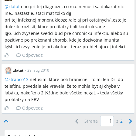
@
zlatat
ono pri tej diagnoze, co ma..nemusi sa dokazat nic
ine...nastastie..staci mat tolko dg
pri tej infekcnej mononukleoze /ale aj pri ostatnych/..este je
dolezite rozlisit, ktore protilatky boli kontrolovane
IgG...ich zvysenie svedci bud pre chronicku infekciu alebo su
pozitivne po prekonani chorob, kde je dozivotna imunita
IgM...ich zvysenie je pri akutnej, teraz prebiehajucej infekcii
Odpovedz
zlatat
•
29. aug 2010
@
strapco13
netuším, ktoré boli hraničné - to mi len Dr. do
telefónu povedala ale vravela, že to mohla byť aj chyba v
labáku, nakoľko o 2 týždne bolo všetko negat. - teda všetky
protilátky na EBV
Odpovedz
Strana
z
2