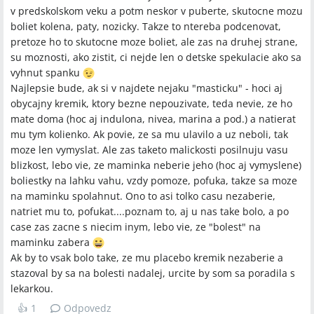
v predskolskom veku a potm neskor v puberte, skutocne mozu
boliet kolena, paty, nozicky. Takze to ntereba podcenovat,
pretoze ho to skutocne moze boliet, ale zas na druhej strane,
su moznosti, ako zistit, ci nejde len o detske spekulacie ako sa
vyhnut spanku
Najlepsie bude, ak si v najdete nejaku "masticku" - hoci aj
obycajny kremik, ktory bezne nepouzivate, teda nevie, ze ho
mate doma (hoc aj indulona, nivea, marina a pod.) a natierat
mu tym kolienko. Ak povie, ze sa mu ulavilo a uz neboli, tak
moze len vymyslat. Ale zas taketo malickosti posilnuju vasu
blizkost, lebo vie, ze maminka neberie jeho (hoc aj vymyslene)
boliestky na lahku vahu, vzdy pomoze, pofuka, takze sa moze
na maminku spolahnut. Ono to asi tolko casu nezaberie,
natriet mu to, pofukat....poznam to, aj u nas take bolo, a po
case zas zacne s niecim inym, lebo vie, ze "bolest" na
maminku zabera
Ak by to vsak bolo take, ze mu placebo kremik nezaberie a
stazoval by sa na bolesti nadalej, urcite by som sa poradila s
lekarkou.
👍
1
Odpovedz