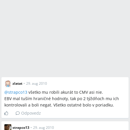
zlatat
•
29. aug 2010
@
strapco13
všetko mu robili akurát to CMV asi nie.
EBV mal tuším hraničné hodnoty, tak po 2 týždňoch mu ich
kontrolovali a boli negat. Všetko ostatné bolo v poriadku.
Odpovedz
strapco13
•
29. aug 2010