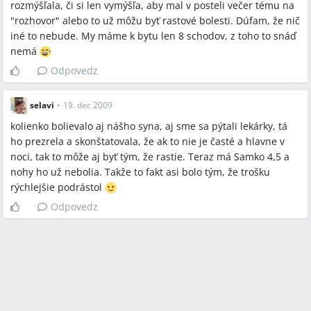
rozmýšľala, či si len vymýšľa, aby mal v posteli večer tému na
"rozhovor" alebo to už môžu byť rastové bolesti. Dúfam, že nič
iné to nebude. My máme k bytu len 8 schodov, z toho to snáď
nemá
Odpovedz
selavi
•
19. dec 2009
kolienko bolievalo aj nášho syna, aj sme sa pýtali lekárky, tá
ho prezrela a skonštatovala, že ak to nie je časté a hlavne v
noci, tak to môže aj byť tým, že rastie. Teraz má Samko 4,5 a
nohy ho už nebolia. Takže to fakt asi bolo tým, že trošku
rýchlejšie podrástol
Odpovedz