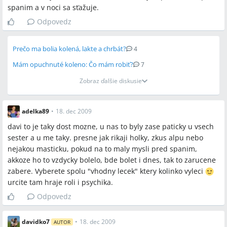
Spomenuté produkty a metódy
spanim a v noci sa sťažuje.
Odpovedz
Nurofen, Paralen, Brufen, Calpol, Alpa, Indulona, Nivea, konská
masť, BiominH, Vigantol, bezlepková/bezmliečna/bezsójová
diéta, CRP, sedimentácia, kompletný krvný obraz, diferenciálny
Prečo ma bolia kolená, lakte a chrbát?
4
leukogram, ASLO, LATEX, borelióza, EBV IgG/IgM, CMV IgG/IgM,
Mám opuchnuté koleno: Čo mám robiť?
7
onkomarkery, USG bruška, RTG, sonografia, synovitída,
Zobraz ďalšie diskusie
juvenilná idiopatická artritída, hypermobilita kĺbov,
hypotonický syndróm, leukémia, celiakia
adelka89
•
18. dec 2009
Miesta a osoby
davi to je taky dost mozne, u nas to byly zase paticky u vsech
sester a u me taky. presne jak rikaji holky, zkus alpu nebo
Piešťany, Kramáre (Bratislava), Košice, Banská Bystrica,
nejakou masticku, pokud na to maly mysli pred spanim,
Smokovec, Spojené kráľovstvo (UK)
akkoze ho to vzdycky bolelo, bde bolet i dnes, tak to zarucene
zabere. Vyberete spolu "vhodny lecek" ktery kolinko vyleci
urcite tam hraje roli i psychika.
Odpovedz
davidko7
•
18. dec 2009
AUTOR