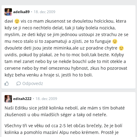
Zhoda
adelka89
•
18. dec 2009
Bolesti kolien u predškolských detí sa najčastejšie objavujú
davi
vis co mam zkusenost se dvouletou holcickou, ktera
večer a v noci.
kdy se ji neco nechtelo delat, tak ji taky bolela nozicka,
Pri absencii objektívnych príznakov (opuch, začervenanie,
myslim, ze deti kdyz se jim jednoou ustoupi ze strachu ze se
obmedzená hybnosť) lekári často uvažujú o rastových alebo
mu neco stalo si to zapamatuji a zjisti, ze to funguje
funkčných bolestiach.
dvoulete deti jsou jeste miminka,ale uz poradne chytre
Pri pretrvávajúcich alebo zhoršujúcich sa príznakoch je
uvidis, pokud by plakal, ze ho to moc boli,tak bezte. Kdyby
potrebné komplexné vyšetrenie vrátane krvného obrazu,
tam mel zanet nebo by se nekde bouchl ude to mit otekle a
CRP, sedimentácie a špecialistických konzultácií.
cervene nebo by mel omezenou hybnost, zkus ho pozorovat
kdyz beha venku a hraje si, jestli ho to boli.
Odpovedz
Sporné názory
Niektorí rodičia a diskutujúci považujú bolesti za
editah222
•
18. dec 2009
psychogénne alebo za prostriedok na získanie pozornosti,
Naši Editku sice ještě kolinka nebolí, ale mám s tím bohaté
zatiaľ čo iní poukázali na prípady, kde bežné bolesti kolien
zkušenosti u obu mladších séger a taky od neteře.
viedli k vážnej diagnóze (napr. leukémia) alebo k potvrdeniu
reumatologickej diagnózy.
Všechny tři ve věku od cca 2-5 let občas brečely, že je bolí
Jeden názor je, že rastové bolesti rýchlo prejdú po topickej
kolinka a pomohlo mazání Alpu nebo krémem. Prostě je
liečbe (Alpa, krém), iný názor uvádza dlhodobé chronické