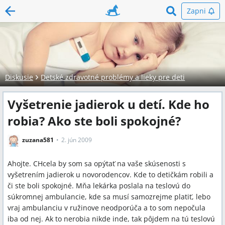
Zapni
Diskusie
Detské zdravotné problémy a lieky pre deti
Vyšetrenie jadierok u detí. Kde ho
robia? Ako ste boli spokojné?
zuzana581
2. jún 2009
Ahojte. CHcela by som sa opýtať na vaše skúsenosti s
vyšetrením jadierok u novorodencov. Kde to detičkám robili a
či ste boli spokojné. Mňa lekárka poslala na teslovú do
súkromnej ambulancie, kde sa musí samozrejme platiť, lebo
vraj ambulanciu v ružinove neodporúča a to som nepočula
iba od nej. Ak to nerobia nikde inde, tak pôjdem na tú teslovú