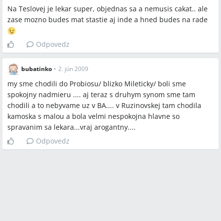
Na Teslovej je lekar super, objednas sa a nemusis cakat.. ale
zase mozno budes mat stastie aj inde a hned budes na rade
Odpovedz
bubatinko
•
2. jún 2009
my sme chodili do Probiosu/ blizko Mileticky/ boli sme
spokojny nadmieru .... aj teraz s druhym synom sme tam
chodili a to nebyvame uz v BA.... v Ruzinovskej tam chodila
kamoska s malou a bola velmi nespokojna hlavne so
spravanim sa lekara...vraj arogantny....
Odpovedz