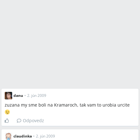
danu
•
2. jún 2009
zuzana my sme boli na Kramaroch, tak vam to urobia urcite
Odpovedz
claudinka
•
2. jún 2009