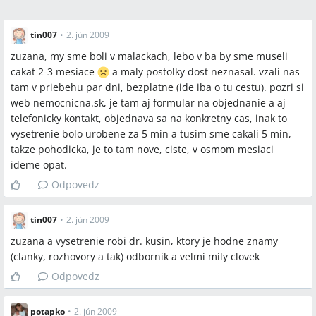
tin007
•
2. jún 2009
zuzana, my sme boli v malackach, lebo v ba by sme museli
cakat 2-3 mesiace
a maly postolky dost neznasal. vzali nas
tam v priebehu par dni, bezplatne (ide iba o tu cestu). pozri si
web nemocnicna.sk, je tam aj formular na objednanie a aj
telefonicky kontakt, objednava sa na konkretny cas, inak to
vysetrenie bolo urobene za 5 min a tusim sme cakali 5 min,
takze pohodicka, je to tam nove, ciste, v osmom mesiaci
ideme opat.
Odpovedz
tin007
•
2. jún 2009
zuzana a vysetrenie robi dr. kusin, ktory je hodne znamy
(clanky, rozhovory a tak) odbornik a velmi mily clovek
Odpovedz
potapko
•
2. jún 2009