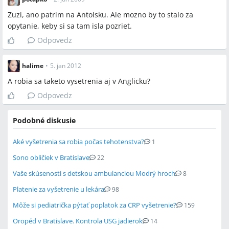
Zuzi, ano patrim na Antolsku. Ale mozno by to stalo za
opytanie, keby si sa tam isla pozriet.
Odpovedz
halime
•
5. jan 2012
A robia sa taketo vysetrenia aj v Anglicku?
Odpovedz
Podobné diskusie
Aké vyšetrenia sa robia počas tehotenstva?
1
Sono obličiek v Bratislave
22
Vaše skúsenosti s detskou ambulanciou Modrý hroch
8
Platenie za vyšetrenie u lekára
98
Môže si pediatrička pýtať poplatok za CRP vyšetrenie?
159
Oropéd v Bratislave. Kontrola USG jadierok
14