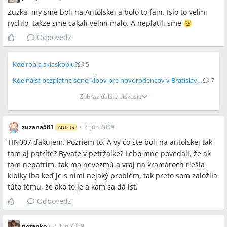
Zuzka, my sme boli na Antolskej a bolo to fajn. Islo to velmi
rychlo, takze sme cakali velmi malo. A neplatili sme
Odpovedz
Kde robia skiaskopiu?
5
Kde nájsť bezplatné sono kĺbov pre novorodencov v Bratislave?
7
Zobraz ďalšie diskusie
zuzana581
•
2. jún 2009
AUTOR
TIN007 ďakujem. Pozriem to. A vy čo ste boli na antolskej tak
tam aj patríte? Byvate v petržalke? Lebo mne povedali, že ak
tam nepatrím, tak ma nevezmú a vraj na kramároch riešia
klbiky iba keď je s nimi nejaký problém, tak preto som založila
túto tému, že ako to je a kam sa dá ísť.
Odpovedz
potapko
•
2. jún 2009