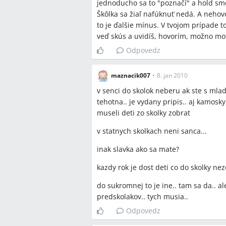
jednoducho sa to "poznačí" a hold smo
Škôlka sa žiaľ nafúknuť nedá. A nehov
Sporné názory
to je ďalšie mínus. V tvojom prípade t
veď skús a uvidíš, hovorím, možno mot
Niektorí diskutujúci tvrdia, že predš
Odpovedz
prijatý bez ohľadu na trvalý pobyt, 
predškoláci prijatí, ak školka nemá
Niektoré príspevky naznačujú, že p
maznacik007
•
8. jan 2010
vyradeniu, zatiaľ čo iní tvrdia, že
v senci do skolok neberu ak ste s m
tehotna.. je vydany pripis.. aj kamosky
museli deti zo skolky zobrat
Otvorené otázky
v statnych skolkach neni sanca...
Zrealizuje mesto Senec v krátkom h
(napr. nadstavbu troch tried), ktor
inak slavka ako sa mate?
Ako presne mestské a interné kritér
konečné rozhodnutia pri rôznych M
kazdy rok je dost deti co do skolky nez
do sukromnej to je ine.. tam sa da.. a
predskolakov.. tych musia..
Odpovedz
Spomenuté značky a firm