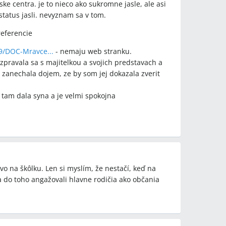
e centra. je to nieco ako sukromne jasle, ale asi
status jasli. nevyznam sa v tom.
eferencie
9/DOC-Mravce...
- nemaju web stranku.
zpravala sa s majitelkou a svojich predstavach a
e zanechala dojem, ze by som jej dokazala zverit
 tam dala syna a je velmi spokojna
o na škôlku. Len si myslím, že nestačí, keď na
 sa do toho angažovali hlavne rodičia ako občania