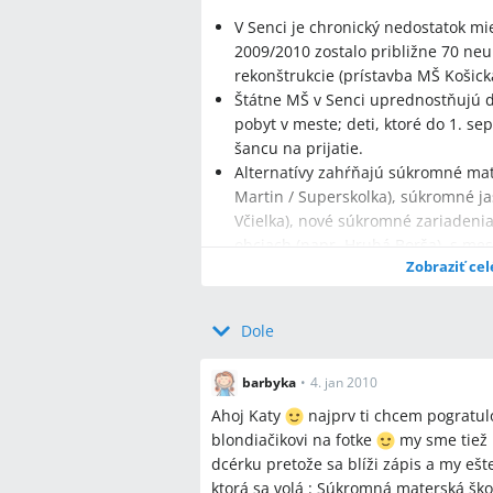
V Senci je chronický nedostatok mi
2009/2010 zostalo približne 70 ne
rekonštrukcie (prístavba MŠ Košická
Štátne MŠ v Senci uprednostňujú det
pobyt v meste; deti, ktoré do 1. s
šancu na prijatie.
Alternatívy zahŕňajú súkromné mat
Martin / Superskolka), súkromné ja
Včielka), nové súkromné zariadenia 
obciach (napr. Hrubá Borša), s me
Zobraziť cel
EUR.
Dole
Najčastejšie otázky
barbyka
•
4. jan 2010
Ahoj Katy
najprv ti chcem pogratul
Q:
Aké kritériá používajú štátne maters
blondiačikovi na fotke
my sme tiež 
A:
Štátne MŠ v Senci používajú interné
dcérku pretože sa blíži zápis a my e
rodičia a trvalý pobyt v meste; riadit
ktorá sa volá : Súkromná materská škol
predškolákov, a niektoré MŠ prijali le