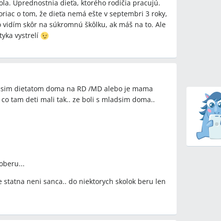
la. Uprednostnia dieťa, ktorého rodičia pracujú.
oriac o tom, že dieťa nemá ešte v septembri 3 roky,
o vidím skôr na súkromnú škôlku, ak máš na to. Ale
yka vystrelí
kolák (dieťa, ktoré má k 1.9. tri roky) musí byť
zatiaľ čo iní uvádzajú, že v praxi nemusia byť
 kapacitu.
odanie prihlášky do viacerých škôlok môže viesť k
 viaceré prihlášky výsledok automaticky nezeskracujú.
ladsim dietatom doma na RD /MD alebo je mama
 co tam deti mali tak.. ze boli s mladsim doma..
orizonte prístavbu alebo iné kapacitné riešenie
é by zvýšilo počet miest v MŠ Košická?
iá (poradovník, trvalý pobyt, „poradie“) ovplyvňujú
Š v Senci?
oberu...
le statna neni sanca.. do niektorych skolok beru len
y