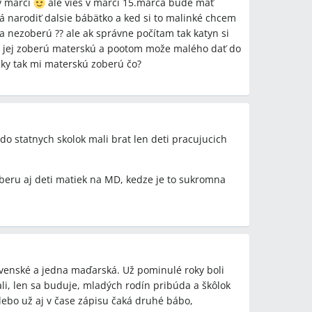
tí a ako ich zistiť?
v marci
ale vieš v marci 15.marca bude mať
aktiky: niektoré škôlky volajú prijatým rodičom a
má narodiť dalsie bábätko a ked si to malinké chcem
zverejnila zoznam prijatých na web stránke, iné školy
 a nezoberú ?? ale ak správne počítam tak katyn si
li rodičov, aby prišli pre rozhodnutie osobne.
k jej zoberú materskú a pootom može malého dať do
lky tak mi materskú zoberú čo?
nástupom do škôlky?
 organizujú informačné rodičovské stretnutia
je možné dohodnúť individuálne s
iešia informácie o platbách, papučkách, pyžamku a
do statnych skolok mali brat len deti pracujucich
m beru aj deti matiek na MD, kedze je to sukromna
k miest v mestských materských školách a mesto
orá sa napokon nerealizovala.
prednosť pre pracujúcich rodičov a často požadujú
lovenské a jedna maďarská. Už pominulé roky boli
li, len sa buduje, mladých rodín pribúda a škôlok
ky, súkromné jasle/opatrovateľské centrá a
lebo už aj v čase zápisu čaká druhé bábo,
obciach.