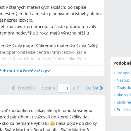
est v štátnych materských školách; po zápise
umiestených detí a mesto plánované prístavby alebo
) nezrealizovalo.
i rodičov, ktorí pracujú, a často požadujú trvalý
eptembra nedovŕšia 3 roky, majú výrazne nižšiu
erské školy (napr. Súkromná materská škola Svätý
sle/opatrovateľské centrá (Mravčekovo, Jasle
(Alicka) a dochádzanie do škôlok v okolitých
Podobné
sačnými poplatkami uvádzanými v diskusii ~160–240
é zhrnutie a časté otázky
Ste spok
Nástup d
Zápis do
Predošlá
Strana
z
7
Ďalšia
Ako vyri
Zápis n
ovať k bábätku čo čakáš ale aj k tomu krásnemu
ké školy v Senci pri prijímaní detí?
pred pár dňami uvažovali do ktorej škôlky dať
 kritériá, medzi ktorými sú prioritou pracujúci
šte škôlku nemáme vybratú
naša pôjde do škôlky
eľky podľa príspevku akceptovali prednostne
a Svätý Martin v Senci na ulici Svätý Martin 3
n predškolákov (príklady: MŠ Kollárová prijala 30,