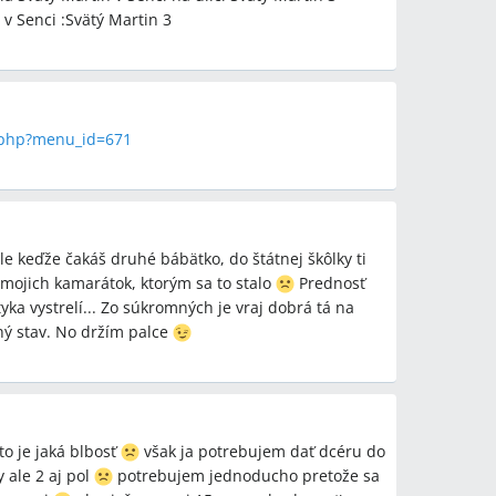
 v Senci :Svätý Martin 3
eprijala 26; MŠ Fándlyho prijala 20, odmietla 29).
ijali do štátnej škôlky v Senci?
ať prihlášku do súkromnej škôlky (príklady:
 / Superskolka, cena na stránke Fándlyho – 160
ť súkromné jasle/opatrovateľské centrum
.php?menu_id=671
dľa príspevkov, Jasle Včielka), alebo dochádzať do
– cca 240 EUR/mesiac so stravou a 103 EUR
 prijatie do škôlky v Senci?
ale keďže čakáš druhé bábätko, do štátnej škôlky ti
bytu v Senci má prihláška výrazne nižšiu šancu a
mojich kamarátok, ktorým sa to stalo
Prednosť
i trvalého pobytu boli prihlášky „automaticky
a vystrelí... Zo súkromných je vraj dobrá tá na
lný stav. No držím palce
etské centrá spomínané v diskusii?
a Mravčekova okolo 200 EUR/mesiac (nebola
o stravou), cena zariadenia v Hrubej Borši približne
EUR udržiavací poplatok, a na jednom webe
o je jaká blbosť
však ja potrebujem dať dcéru do
mínala suma 160 EUR.
 ale 2 aj pol
potrebujem jednoducho pretože sa