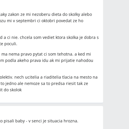
, Superskolka (
www.superskolka.sk
),
MŠ Košická,
ho, MŠ Fándlyho (maďarská trieda), DOC-
ejaky zakon ze mi nezoberu dieta do skolky alebo
vo, Jasle Včielka (jasle-vcielka.sk), Alicka (Alicka
zu mi v septembri ci oktobri povedat ze ho
a.mojnovyweb.sk), vedúci školského úradu, ZUŠ
 a ci nie. chcela som vediet ktora skolka je dobra s
etódy
e poculi.
terskej školy, rekonštrukcia skladu pre triedu,
 ma nema pravo pytat ci som tehotna. a ked mi
pre pracujúcich rodičov, veková podmienka „3 roky k
iem podla akeho prava idu ak mi prijatie nahodou
tácia do škôlky, predškolák, predĺžená materská
ektiv. nech ucitelia a riaditelia tlacia na mesto na
e to jedno ale nemoze sa to predsa riesit tak ze
it do skolok
 Turen, Kráľová pri Senci, Trnava, Čierna Voda,
aedDr. Sidónia Dolezsálová, Mgr. Eva Jonášová,
á, Eleonóra Hideghétyová, Mgr. Drahusová, vedúci
o pisali baby - v senci je situacia hrozna.