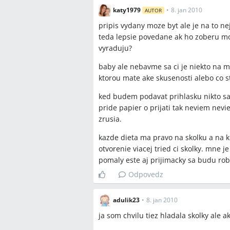
Súkromná materská škola Svätý Martin
katy1979
•
8. jan 2010
AUTOR
MŠ Kollárová, MŠ Kysucká, MŠ Fándly
pripis vydany moze byt ale je na to n
Mravcekovo (Mgr. Eva Hrabova), Mravčeko
teda lepsie povedane ak ho zoberu mo
pre deti, alickapredeti.blog.cz, alick
vyraduju?
baby ale nebavme sa ci je niekto na md
Spomenuté produkty a m
ktorou mate ake skusenosti alebo co st
trvalý pobyt, poradovník, prístavba ma
ked budem podavat prihlasku nikto sa
interné kritériá prijímania, priorita 
pride papier o prijati tak neviem nev
1.9.“, odvolanie voči neprijatiu, adap
zrusia.
kazde dieta ma pravo na skolku a na kol
Miesta a osoby
otvorenie viacej tried ci skolky. mne j
pomaly este aj prijimacky sa budu rob
Senec, Hrubá Borša, Hrubý Šúr, Turni,
Odpovedz
Orava, Liptov, primátor Karol Kvál, P
Kvetoslava Kováčová, Marie Leginusov
školského úradu
adulik23
•
8. jan 2010
ja som chvilu tiez hladala skolky ale ak