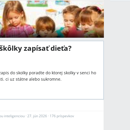
 škôlky zapísať dieťa?
apis do skolky poradte do ktorej skolky v senci ho
ti. ci uz státne alebo sukromne.
u inteligenciou
·
27. jún 2026
·
176 príspevkov