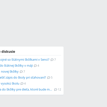
 diskusie
ojné so štátnymi škôlkami v Senci?
7
o štátnej škôlky v máji
4
 novej škôlky
7
ešiť zápis do školy pri sťahovaní?
5
a vysokú školu
4
Prihláška do škôlky pre dieťa, ktoré bude mať 3 roky v novembri
12