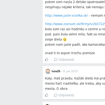
potom som nasla 2 detske opatrovatelsk
nesplnaju nejake kriteria, tak nemaju 
http://www.jasle-vcielka.sk/
- nemam r
http://www.zoznam.sk/firmy/s/265722
bola som raz asi hodinku v centre a ro
pod. pani bola velmi mila. fakt vo mn
svoje dieta
potom nam jasle padli, ake kamaratka
snad ti to aspon trochu pomoze
Odpovedz
lula26
•
8. jan 2010
Katy, máš pravdu. Každé dieťa má práv
mesto tlačí riaditeľka, ale treba, aby
mesta, či obce.
Odpovedz