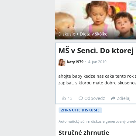
Diskusie
Dieťa v škôlke
MŠ v Senci. Do ktorej
katy1979
4. jan 2010
ahojte baby kedze nas caka tento rok z
zapisat. s ktorou mate dobre skusenos
👍
13
Odpovedz
Zdieľaj
ZHRNUTIE DISKUSIE
Automatický súhrn diskusie generovaný umelo
Stručné zhrnutie