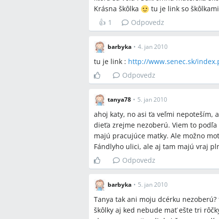
Krásna škôlka
tu je link so škôlkami
neprijala 25; MŠ Kysucká prijala 23, n
👍
1
Odpovedz
Q:
Aké mám možnosti, keď mi dieťa nepr
A:
Možnosti uvedené v diskusii sú: pod
barbyka
•
4. jan 2010
Súkromná materská škola Svätý Martin
EUR uvádzané pre súkromnú), vyhľada
tu je link :
http://www.senec.sk/index
(Mravčekovo – okolo 200 EUR/mesiac po
Odpovedz
škôlky v susednej obci (Hrubá Borša 
udržiavací poplatok podľa účastníčky).
tanya78
•
5. jan 2010
Q:
Ako ovplyvňuje trvalý pobyt šancu na
ahoj katy, no asi ťa veľmi nepoteším, 
A:
Diskusia uvádza, že bez trvalého po
dieťa zrejme nezoberú. Viem to podľa 
niektoré matky uviedli, že pri absenci
majú pracujúce matky. Ale možno motyk
vyradené“.
Fándlyho ulici, ale aj tam majú vraj p
Q:
Koľko stoja súkromné jasle alebo d
Odpovedz
A:
V diskusii sa uvádza približná cen
potvrdená, autorka si nepamätala, či s
barbyka
•
5. jan 2010
240 EUR/mesiac vrátane stravy a 103 
Tanya tak ani moju dcérku nezoberú? t
súkromnej škôlky na Fándlyho sa spo
škôlky aj ked nebude mať ešte tri rôčky