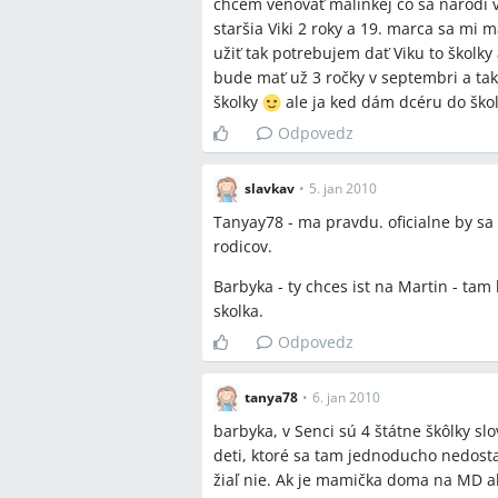
Q:
Kedy sa posielajú rozhodnutia o prija
chcem venovať malinkej čo sa narodí 
A:
V diskusii rodičia uvádzali rôzne pr
staršia Viki 2 roky a 19. marca sa mi 
posielajú listy neprijatým, Kollarova 
užiť tak potrebujem dať Viku to školky
poslali rozhodnutia poštou alebo vyzva
bude mať už 3 ročky v septembri a ta
školky
ale ja ked dám dcéru do ško
Q:
Ako riešiť adaptáciu dieťaťa pred 
Odpovedz
A:
Rodičia v diskusii písali, že škôlky
(uvedené termíny v máji), adaptáciu 
riaditeľkou/učiteľkou a zvyčajne sa r
slavkav
•
5. jan 2010
adaptačnom režime.
Tanyay78 - ma pravdu. oficialne by sa 
rodicov.
Závery z diskusie
Barbyka - ty chces ist na Martin - ta
skolka.
Zhoda
Odpovedz
V Senci je pretrvávajúci nedostato
zvažovalo prístavbu MŠ Košická, kt
tanya78
•
6. jan 2010
Pri prijímaní detí majú štátne MŠ 
barbyka, v Senci sú 4 štátne škôlky s
trvalý pobyt v meste.
deti, ktoré sa tam jednoducho nedosta
Alternatívy zahŕňajú súkromné škôl
žiaľ nie. Ak je mamička doma na MD a
dochádzanie do škôlok v okolitých 