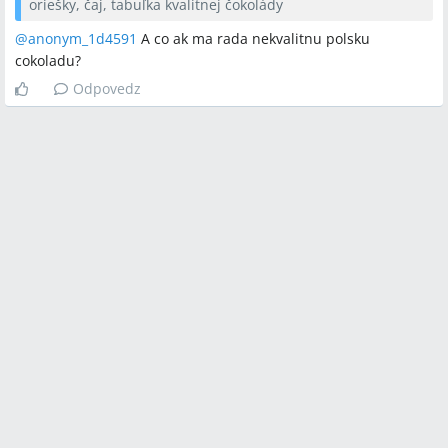
oriešky, čaj, tabuľka kvalitnej čokolády
@anonym_1d4591
A co ak ma rada nekvalitnu polsku
cokoladu?
Odpovedz