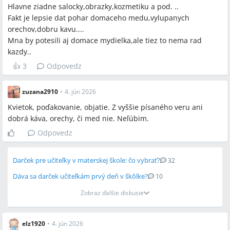
Hlavne ziadne salocky,obrazky,kozmetiku a pod. ..
Fakt je lepsie dat pohar domaceho medu,vylupanych
orechov,dobru kavu....
Mna by potesili aj domace mydielka,ale tiez to nema rad
kazdy..
👍
3
Odpovedz
zuzana2910
•
4. jún 2026
Kvietok, poďakovanie, objatie. Z vyššie písaného veru ani
dobrá káva, orechy, či med nie. Neľúbim.
Odpovedz
Darček pre učiteľky v materskej škole: čo vybrať?
32
Dáva sa darček učiteľkám prvý deň v škôlke?
10
Zobraz ďalšie diskusie
elz1920
•
4. jún 2026