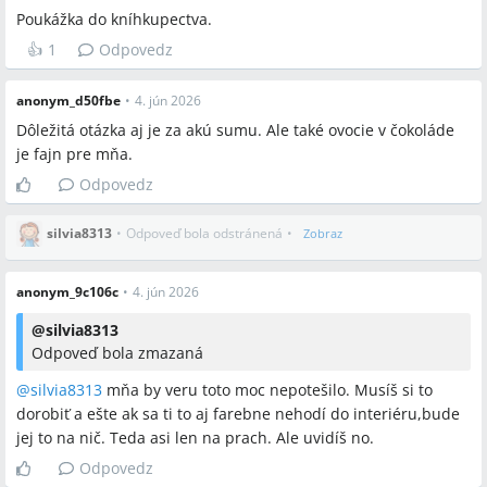
Poukážka do kníhkupectva.
👍
1
Odpovedz
anonym_d50fbe
•
4. jún 2026
Dôležitá otázka aj je za akú sumu. Ale také ovocie v čokoláde
je fajn pre mňa.
Odpovedz
silvia8313
•
Odpoveď bola odstránená
•
Zobraz
anonym_9c106c
•
4. jún 2026
@
silvia8313
Odpoveď bola zmazaná
@
silvia8313
mňa by veru toto moc nepotešilo. Musíš si to
dorobiť a ešte ak sa ti to aj farebne nehodí do interiéru,bude
jej to na nič. Teda asi len na prach. Ale uvidíš no.
Odpovedz