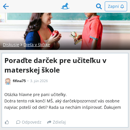
Zapni
Diskusie
Dieťa v škôlke
Poraďte darček pre učiteľku v
materskej škole
fifina75
3. jún 2026
Otázka hlavne pre pani učiteľky.
Dcéra tento rok končí MŠ, aký darček/pozornosť vás osobne
najviac poteší od deti? Rada sa nechám inšpirovať. Ďakujem
Odpovedz
Zdieľaj