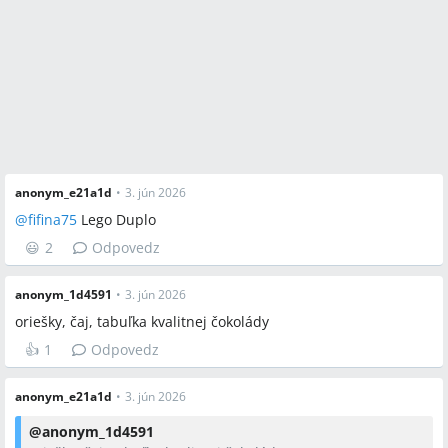
anonym_e21a1d
•
3. jún 2026
@
fifina75
Lego Duplo
😃
2
Odpovedz
anonym_1d4591
•
3. jún 2026
oriešky, čaj, tabuľka kvalitnej čokolády
👍
1
Odpovedz
anonym_e21a1d
•
3. jún 2026
@
anonym_1d4591