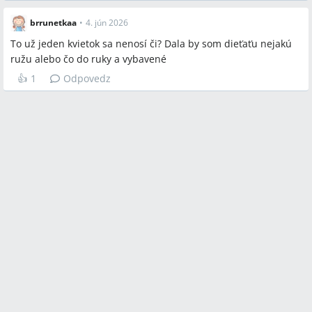
brrunetkaa
•
4. jún 2026
To už jeden kvietok sa nenosí či? Dala by som dieťaťu nejakú
ružu alebo čo do ruky a vybavené
👍
1
Odpovedz