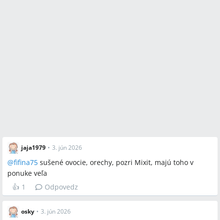
jaja1979
•
3. jún 2026
@
fifina75
sušené ovocie, orechy, pozri Mixit, majú toho v
ponuke veľa
👍
1
Odpovedz
osky
•
3. jún 2026