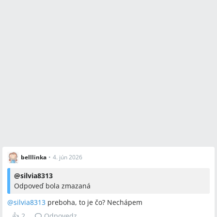
belllinka
•
4. jún 2026
@
silvia8313
Odpoveď bola zmazaná
@
silvia8313
preboha, to je čo? Nechápem
👍
2
Odpovedz