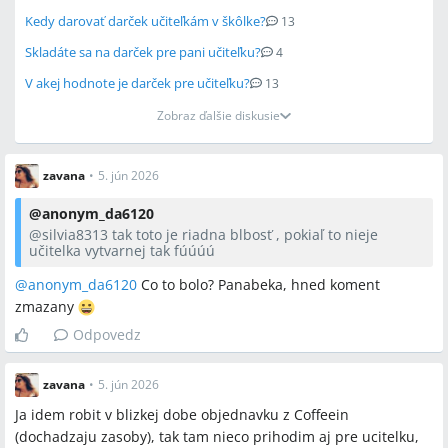
Kedy darovať darček učiteľkám v škôlke?
13
Skladáte sa na darček pre pani učiteľku?
4
V akej hodnote je darček pre učiteľku?
13
Zobraz ďalšie diskusie
zavana
•
5. jún 2026
@
anonym_da6120
@
silvia8313
tak toto je riadna blbosť , pokiaľ to nieje
učitelka vytvarnej tak fúúúú
@anonym_da6120
Co to bolo? Panabeka, hned koment
zmazany
Odpovedz
zavana
•
5. jún 2026
Ja idem robit v blizkej dobe objednavku z Coffeein
(dochadzaju zasoby), tak tam nieco prihodim aj pre ucitelku,