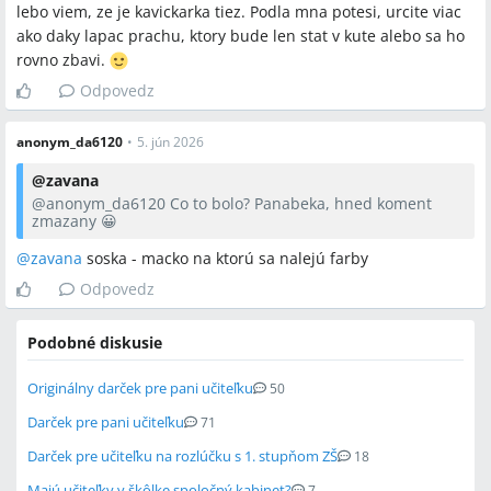
lebo viem, ze je kavickarka tiez. Podla mna potesi, urcite viac
ako daky lapac prachu, ktory bude len stat v kute alebo sa ho
rovno zbavi.
Odpovedz
anonym_da6120
•
5. jún 2026
@
zavana
@anonym_da6120
Co to bolo? Panabeka, hned koment
zmazany 😀
@
zavana
soska - macko na ktorú sa nalejú farby
Odpovedz
Podobné diskusie
Originálny darček pre pani učiteľku
50
Darček pre pani učiteľku
71
Darček pre učiteľku na rozlúčku s 1. stupňom ZŠ
18
Majú učiteľky v škôlke spoločný kabinet?
7