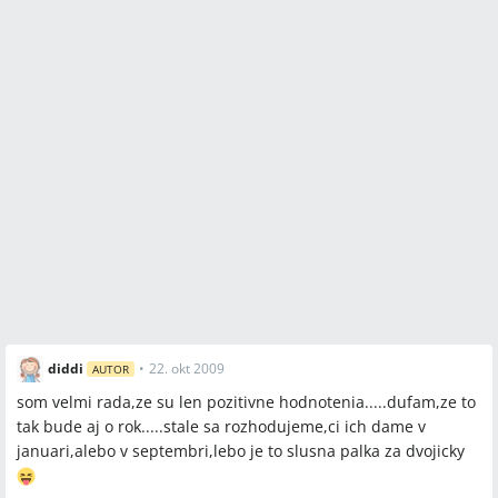
diddi
•
22. okt 2009
AUTOR
som velmi rada,ze su len pozitivne hodnotenia.....dufam,ze to
tak bude aj o rok.....stale sa rozhodujeme,ci ich dame v
januari,alebo v septembri,lebo je to slusna palka za dvojicky