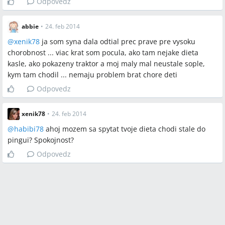
Odpovedz
abbie
•
24. feb 2014
@
xenik78
ja som syna dala odtial prec prave pre vysoku
chorobnost ... viac krat som pocula, ako tam nejake dieta
kasle, ako pokazeny traktor a moj maly mal neustale sople,
kym tam chodil ... nemaju problem brat chore deti
Odpovedz
xenik78
•
24. feb 2014
@
habibi78
ahoj mozem sa spytat tvoje dieta chodi stale do
pingui? Spokojnost?
Odpovedz