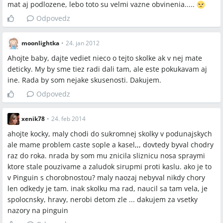
mat aj podlozene, lebo toto su velmi vazne obvinenia.....
Odpovedz
moonlightka
•
24. jan 2012
Ahojte baby, dajte vediet nieco o tejto skolke ak v nej mate
deticky. My by sme tiez radi dali tam, ale este pokukavam aj
ine. Rada by som nejake skusenosti. Dakujem.
Odpovedz
xenik78
•
24. feb 2014
ahojte kocky, maly chodi do sukromnej skolky v podunajskych
ale mame problem caste sople a kasel,,, dovtedy byval chodry
raz do roka. nrada by som mu znicila sliznicu nosa spraymi
ktore stale pouzivame a zaludok sirupmi proti kaslu. ako je to
v Pinguin s chorobnostou? maly naozaj nebyval nikdy chory
len odkedy je tam. inak skolku ma rad, naucil sa tam vela, je
spolocnsky, hravy, nerobi detom zle ... dakujem za vsetky
nazory na pinguin