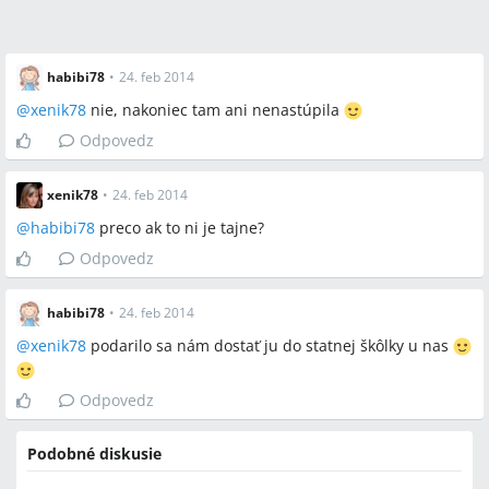
habibi78
•
24. feb 2014
@
xenik78
nie, nakoniec tam ani nenastúpila
Odpovedz
xenik78
•
24. feb 2014
@
habibi78
preco ak to ni je tajne?
Odpovedz
habibi78
•
24. feb 2014
@
xenik78
podarilo sa nám dostať ju do statnej škôlky u nas
Odpovedz
Podobné diskusie