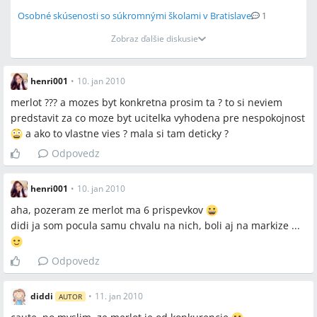
Osobné skúsenosti so súkromnými školami v Bratislave
1
Zobraz ďalšie diskusie
henri001
•
10. jan 2010
merlot ??? a mozes byt konkretna prosim ta ? to si neviem
predstavit za co moze byt ucitelka vyhodena pre nespokojnost
a ako to vlastne vies ? mala si tam deticky ?
Odpovedz
henri001
•
10. jan 2010
aha, pozeram ze merlot ma 6 prispevkov
didi ja som pocula samu chvalu na nich, boli aj na markize ...
Odpovedz
diddi
•
11. jan 2010
AUTOR