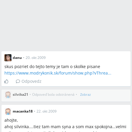
danu
•
20. okt 2009
skus pozriet do tejto temy je tam o skolke pisane
https://www.modrykonik.sk/forum/show.php?vThrea...
Odpovedz
silvika21
•
Odpoveď bola odstránená
•
Zobraz
macanka18
•
22. okt 2009
ahojte,
ahoj silvinka....tiez tam mam syna a som max spokojna...velmi