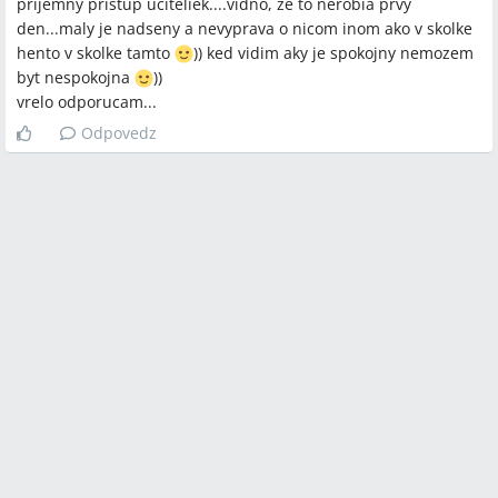
prijemny pristup uciteliek....vidno, ze to nerobia prvy
den...maly je nadseny a nevyprava o nicom inom ako v skolke
hento v skolke tamto
)) ked vidim aky je spokojny nemozem
byt nespokojna
))
vrelo odporucam...
Odpovedz