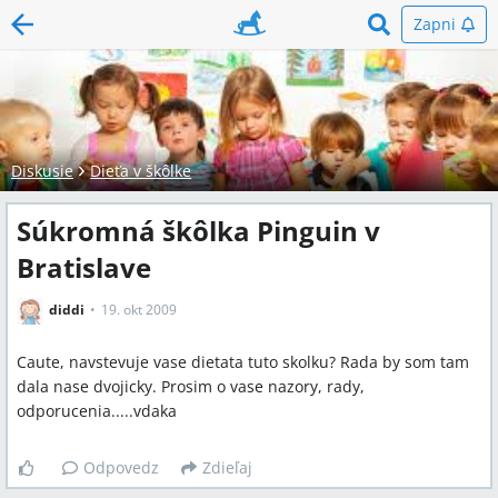
Zapni
Diskusie
Dieťa v škôlke
Súkromná škôlka Pinguin v
Bratislave
diddi
19. okt 2009
Caute, navstevuje vase dietata tuto skolku? Rada by som tam
dala nase dvojicky. Prosim o vase nazory, rady,
odporucenia.....vdaka
Odpovedz
Zdieľaj