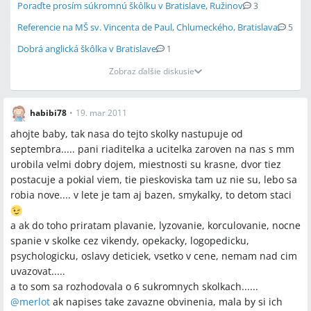
Poraďte prosím súkromnú škôlku v Bratislave, Ružinov
3
Referencie na MŠ sv. Vincenta de Paul, Chlumeckého, Bratislava
5
Dobrá anglická škôlka v Bratislave
1
Zobraz ďalšie diskusie
habibi78
•
19. mar 2011
ahojte baby, tak nasa do tejto skolky nastupuje od
septembra..... pani riaditelka a ucitelka zaroven na nas s mm
urobila velmi dobry dojem, miestnosti su krasne, dvor tiez
postacuje a pokial viem, tie pieskoviska tam uz nie su, lebo sa
robia nove.... v lete je tam aj bazen, smykalky, to detom staci
a ak do toho priratam plavanie, lyzovanie, korculovanie, nocne
spanie v skolke cez vikendy, opekacky, logopedicku,
psychologicku, oslavy deticiek, vsetko v cene, nemam nad cim
uvazovat.....
a to som sa rozhodovala o 6 sukromnych skolkach......
@
merlot
ak napises take zavazne obvinenia, mala by si ich