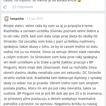
caute, no myslim, ze merlot je od konkurencie
Odpovedz
lamperka
•
13. jan 2010
Ahojte vsetci, velmi rada by som sa aj ja pripojila k teme.
Riaditelku a zaroven ucitelku Silvinku poznam velmi dobre a
to od roku 2005, ked som dala svoje prve dieta do skolky DC
Slniecko. Od zaciatku som bola s pani ucitelkou nadmieru
spokojna, takze obavy z toho, ze by to casom mohlo ist dolu
vodou nie su na mieste. Silvia sa venuje detom stale rovnako
a celym srdcom. So Slnieckom som bola prve roky spokojna
len kvoli ucitelkam a to Siske a Jarke (taktiez pracuje v BP
Pinguin), ktore moje deti zboznovali. Ked sa rozhodla Silvia
otvorit vlastnu skolku nevahala som ani sekundu. DC Slniecko
stratilo vsetok lesk. Riaditelka tam deklaruje diplomy z vysokej
skoly co vobec nie je pravda. Okrem ineho som tam omylom
poslala platbu, ktoru mi ani po pol roku nevratila, takze sa
sudime. BP Pinguin nie je pre 80 deti ale pre 25 a to znamena,
ze priestory plne postacuju a detom poskytuju maximalne
pohodlie a priestor na vychovu. Negativnu kritiku tu naozaj