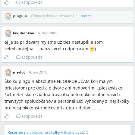
Odpovedz
pinguin
•
Odpoveď bola odstránená
•
Zobraz
kikulienkaa
•
6. dec 2009
aj ja sa pridavam my sme uz tiez nastupili a som
velmispokojna ....naozaj vrelo odporucam
)
Odpovedz
merlot
•
9. jan 2010
Školku pinguin absolutne NEODPORUČAM koli malym
priestorom pre deti a o dvore ani nehovorim....pieskovisko
1x1meter,skoro žiadna tráva iba beton,okolie plne našich
tmavšych spoluobčanov a personál?Bol vyhodeny z inej školky
pre naspokojnost rodičov pristupu k detom...........
Odpovedz
Recenzie na súkromné škôlky v Bratislave
5