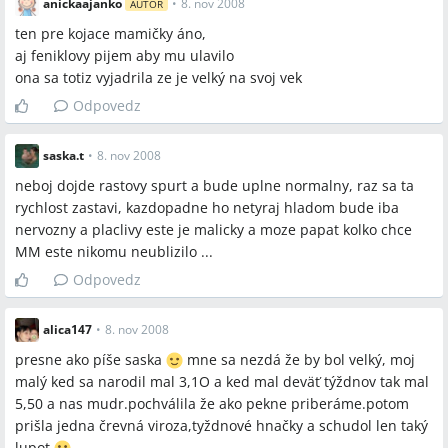
anickaajanko
•
8. nov 2008
AUTOR
ten pre kojace mamičky áno,
aj feniklovy pijem aby mu ulavilo
ona sa totiz vyjadrila ze je velký na svoj vek
Odpovedz
saska.t
•
8. nov 2008
neboj dojde rastovy spurt a bude uplne normalny, raz sa ta
rychlost zastavi, kazdopadne ho netyraj hladom bude iba
nervozny a placlivy este je malicky a moze papat kolko chce
MM este nikomu neublizilo ...
Odpovedz
alica147
•
8. nov 2008
presne ako píše saska
mne sa nezdá že by bol velký, moj
malý ked sa narodil mal 3,1O a ked mal deväť týždnov tak mal
5,50 a nas mudr.pochválila že ako pekne priberáme.potom
prišla jedna črevná viroza,tyždnové hnačky a schudol len taký
lupot