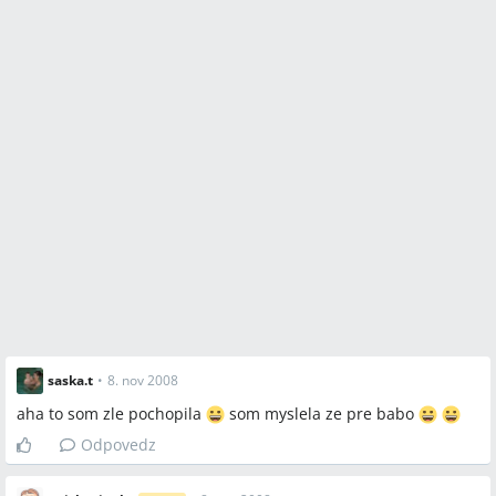
saska.t
•
8. nov 2008
aha to som zle pochopila
som myslela ze pre babo
Odpovedz