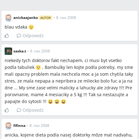
anickaajanko
•
8. nov 2008
AUTOR
blau vdaka
Odpovedz
saska.t
•
8. nov 2008
niekedy tych doktorov fakt nechapem, ci musi byt vsetko
podla tabuliek
, Bambulky len kojte podla potreby, my sme
mali opacny problem mala nechcela moc a ja som chytila taky
stres, ze mala nepapa a nepribera ze mliecko bolo fuc a ja na
dne ... My sme zase velmi malicky a lahucky ale zdravy !!!! Pre
porovnanie, mame 4 mesiaciky a 5 kg !!! Tak sa nestazujte a
papajte do sytosti !!!
Odpovedz
fifinna
•
8. nov 2008
anicka, kojene dieta podla nasej doktorky môze mat nadvahu,