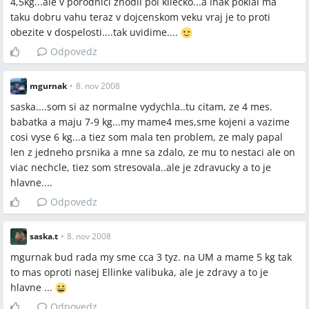
4,5kg...ale v porodnici zhodil pol kilecko...a inak pokial ma
taku dobru vahu teraz v dojcenskom veku vraj je to proti
obezite v dospelosti....tak uvidime....
Odpovedz
mgurnak
•
8. nov 2008
saska....som si az normalne vydychla..tu citam, ze 4 mes.
babatka a maju 7-9 kg...my mame4 mes,sme kojeni a vazime
cosi vyse 6 kg...a tiez som mala ten problem, ze maly papal
len z jedneho prsnika a mne sa zdalo, ze mu to nestaci ale on
viac nechcle, tiez som stresovala..ale je zdravucky a to je
hlavne....
Odpovedz
saska.t
•
8. nov 2008
mgurnak bud rada my sme cca 3 tyz. na UM a mame 5 kg tak
to mas oproti nasej Ellinke valibuka, ale je zdravy a to je
hlavne ...
Odpovedz