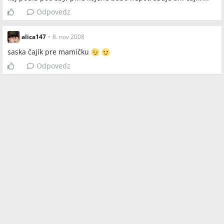
Odpovedz
alica147
•
8. nov 2008
saska čajík pre mamičku
Odpovedz