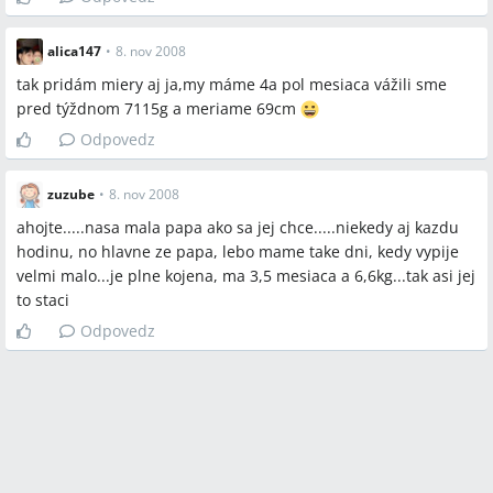
alica147
•
8. nov 2008
tak pridám miery aj ja,my máme 4a pol mesiaca vážili sme
pred týždnom 7115g a meriame 69cm
Odpovedz
zuzube
•
8. nov 2008
ahojte.....nasa mala papa ako sa jej chce.....niekedy aj kazdu
hodinu, no hlavne ze papa, lebo mame take dni, kedy vypije
velmi malo...je plne kojena, ma 3,5 mesiaca a 6,6kg...tak asi jej
to staci
Odpovedz