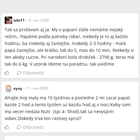
ada11
•
8. nov 2008
Tak sa pridávam aj ja. My v papaní stále nemáme nejaký
režim,. Papáme podľa potreby /obe/, niekedy je to aj každú
hodinu, ba niekedy aj častejšie, inokedy 2-3 hodiny - malá
papá častejšie, ale krátko, tak do 5, max do 10 min. Niekedy si
len akoby cucne. Pri narodení bola drobček - 2790 g, teraz má
tak do 6 kg. V utorok ideme na poradnu, tak uvidíme.
Odpovedz
xyxy
•
11. nov 2008
Ahojte.moj maly ma 10 tyzdnov a posledne 2 mi zacal papat
kazde 2 hod a tento tyzden uz kazdu hod.aj v noci.Keby som
mu vecer nedala Nutr. (spi 4- 5hod).tak sa nevyspim
vobec.Dokedy trva ten rastovy sprut?
Odpovedz