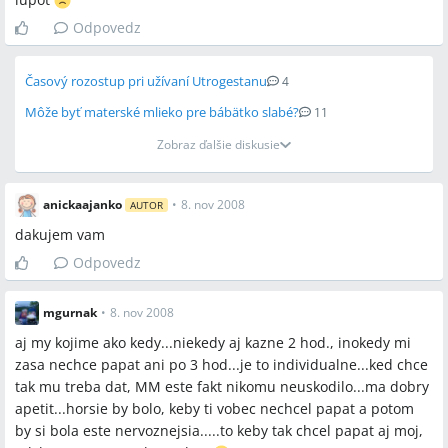
Odpovedz
Časový rozostup pri užívaní Utrogestanu
4
Môže byť materské mlieko pre bábätko slabé?
11
Zobraz ďalšie diskusie
anickaajanko
•
8. nov 2008
AUTOR
dakujem vam
Odpovedz
mgurnak
•
8. nov 2008
aj my kojime ako kedy...niekedy aj kazne 2 hod., inokedy mi
zasa nechce papat ani po 3 hod...je to individualne...ked chce
tak mu treba dat, MM este fakt nikomu neuskodilo...ma dobry
apetit...horsie by bolo, keby ti vobec nechcel papat a potom
by si bola este nervoznejsia.....to keby tak chcel papat aj moj,