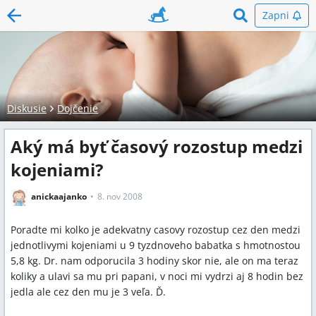
Zapni
Diskusie
Dojčenie
Aký má byť časový rozostup medzi
kojeniami?
anickaajanko
8. nov 2008
Poradte mi kolko je adekvatny casovy rozostup cez den medzi
jednotlivymi kojeniami u 9 tyzdnoveho babatka s hmotnostou
5,8 kg. Dr. nam odporucila 3 hodiny skor nie, ale on ma teraz
koliky a ulavi sa mu pri papani, v noci mi vydrzi aj 8 hodin bez
jedla ale cez den mu je 3 veľa. Ď.