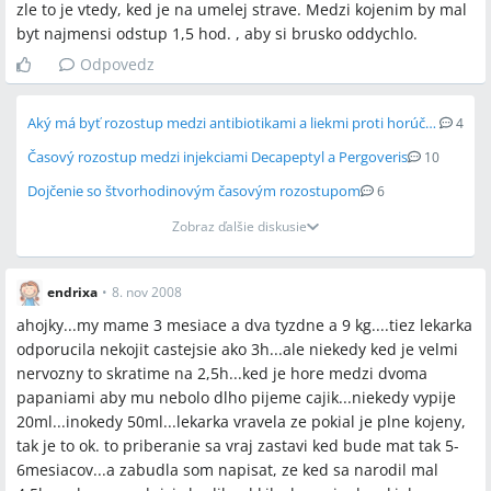
zle to je vtedy, ked je na umelej strave. Medzi kojenim by mal
byt najmensi odstup 1,5 hod. , aby si brusko oddychlo.
Odpovedz
Aký má byť rozostup medzi antibiotikami a liekmi proti horúčke?
4
Časový rozostup medzi injekciami Decapeptyl a Pergoveris
10
Dojčenie so štvorhodinovým časovým rozostupom
6
Zobraz ďalšie diskusie
endrixa
•
8. nov 2008
ahojky...my mame 3 mesiace a dva tyzdne a 9 kg....tiez lekarka
odporucila nekojit castejsie ako 3h...ale niekedy ked je velmi
nervozny to skratime na 2,5h...ked je hore medzi dvoma
papaniami aby mu nebolo dlho pijeme cajik...niekedy vypije
20ml...inokedy 50ml...lekarka vravela ze pokial je plne kojeny,
tak je to ok. to priberanie sa vraj zastavi ked bude mat tak 5-
6mesiacov...a zabudla som napisat, ze ked sa narodil mal