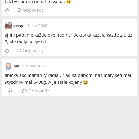
tak by som sa nenahnevala...
Odpovedz
cessy
•
8. nov 2008
aj mi papame každe dve hodiny, doktorka kazala kazde 2,5 az
3, ale maly nevydrzi.
Odpovedz
blau
•
8. nov 2008
anicka ako maminky radia , riad sa babom, nas maly ked mal
9tyzdnov mal 6400g. A je stale kojeny
👍
1
Odpovedz