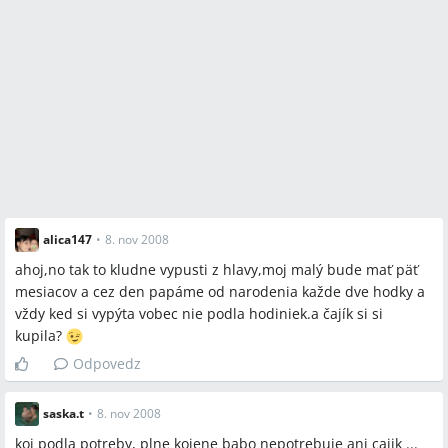
alica147
•
8. nov 2008
ahoj,no tak to kludne vypusti z hlavy,moj malý bude mať päť
mesiacov a cez den papáme od narodenia každe dve hodky a
vždy ked si vypýta vobec nie podla hodiniek.a čajík si si
kupila?
Odpovedz
saska.t
•
8. nov 2008
koj podla potreby, plne kojene babo nepotrebuje ani cajik ...