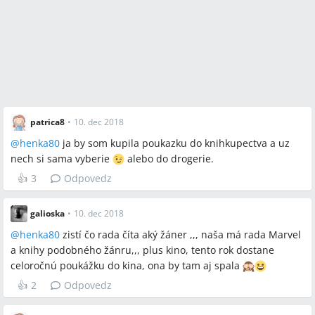
patrica8
•
10. dec 2018
@
henka80
ja by som kupila poukazku do knihkupectva a uz
nech si sama vyberie
alebo do drogerie.
👍
3
Odpovedz
galioska
•
10. dec 2018
@
henka80
zistí čo rada číta aký žáner ,,, naša má rada Marvel
a knihy podobného žánru,,, plus kino, tento rok dostane
celoročnú poukážku do kina, ona by tam aj spala
👍
2
Odpovedz