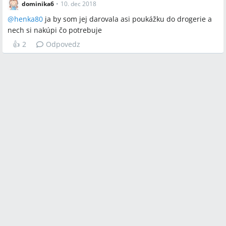
dominika6
•
10. dec 2018
@
henka80
ja by som jej darovala asi poukážku do drogerie a
nech si nakúpi čo potrebuje
👍
2
Odpovedz