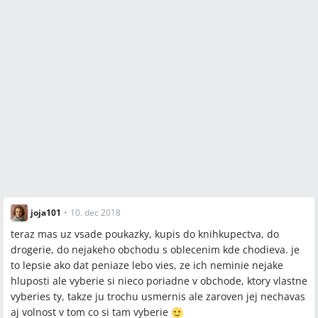
joja101
•
10. dec 2018
teraz mas uz vsade poukazky, kupis do knihkupectva, do
drogerie, do nejakeho obchodu s oblecenim kde chodieva. je
to lepsie ako dat peniaze lebo vies, ze ich neminie nejake
hluposti ale vyberie si nieco poriadne v obchode, ktory vlastne
vyberies ty, takze ju trochu usmernis ale zaroven jej nechavas
aj volnost v tom co si tam vyberie