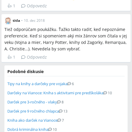
👍
1
Odpovedz
titla
•
10. dec 2018
Tiež odporúčam poukážku. Ťažko takto radiť, keď nepoznáme
preferencie. Keď si spomeniem aký mix žánrov som čítala v jej
veku (Vojna a mier, Harry Potter, knihy od Zagorky, Remarqua,
A. Christie...). Nevedela by som vybrať.
👍
1
Odpovedz
Podobné diskusie
Tipy na knihy a darčeky pre vojaka
6
Darčeky na Vianoce: Kniha s aktivitami pre predškoláka
10
Darček pre 3-ročného - vlaky
8
Darček pre 9 ročného chlapca
13
Kniha ako darček na Vianoce
7
Dobrá kriminálna kniha
10