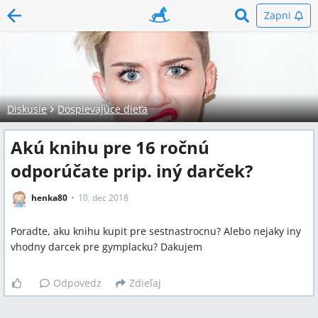
Zapni
Diskusie
Dospievajúce dieťa
Akú knihu pre 16 ročnú
odporúčate prip. iný darček?
henka80
10. dec 2018
Poradte, aku knihu kupit pre sestnastrocnu? Alebo nejaky iny
vhodny darcek pre gymplacku? Dakujem
Odpovedz
Zdieľaj