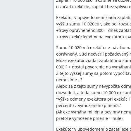
Zaplatil 10 000 skôr ako sme sa dozv
o začatí exekúcie, zaplatil bez vplyvu 
Exekútor v upovedomení žiada zaplati
vyššiu sumu 10 020eur, ako bol rozsu
+trovy oprávneného:300 = dnes zapla
+trovy exekúcie(odmena exekútora+pa
Sumu 10 020 má exekútor z návrhu na 
oprávnený. Súd neoveril požadovaný ná
Môže exekútor žiadať zaplatiť inú su
000) ? + dostal poverenie na vymáhani
Z tejto vyššej sumy sa potom vypočíta
nemusíme...?
Alebo sa z tejto sumy nevypočíta odme
dozvedeli, a teda sumu 10 000 exe an
"Výška odmeny exekútora pri exekúcii
percento z vymoženého plnenia."
(Ak exe vymáha milión a povinný nemá
pretože vymožené plnenie = nule).
Exekútor v upovedomení o začatí exe 