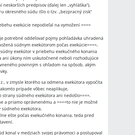
neskorších predpisov (ďalej len „vyhláška“),
u okresného súdu išlo o tzv. „bezpracný zisk“
iebehu exekúcie nepodieľal na vymožení ====
=je potrebné oddeľovať pojmy pohľadávka uhradená
ymožená súdnym exekútorom počas exekúcie====,
že súdny exekútor v priebehu exekučného konania
 ani úkony ním uskutočnené neboli rozhodujúce
ávneného povinným s ohľadom na spôsob, akým
vky.
. z., v zmysle ktorého sa odmena exekútora vypočíta
takomto prípade vôbec neaplikuje,
 strany súdneho exekútora ani nedošlo====.
ne a priamo oprávnenému a ====to nie je možné
y súdneho exekútora,
málne ešte počas exekučného konania, teda pred
tavení.
súd konal v medziach svojej právomoci a postupoval