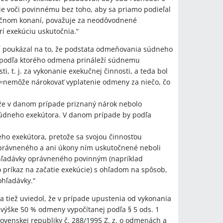
e voči povinnému bez toho, aby sa priamo podieľal
učnom konaní, považuje za neodôvodnené
í exekúciu uskutočnia.“
 poukázal na to, že podstata odmeňovania súdneho
y, podľa ktorého odmena prináleží súdnemu
ti, t. j. za vykonanie exekučnej činnosti, a teda bol
==nemôže nárokovať vyplatenie odmeny za niečo, čo
eďže v danom prípade priznaný nárok nebolo
údneho exekútora. V danom prípade by podľa
eho exekútora, pretože sa svojou činnosťou
právneného a ani úkony ním uskutočnené neboli
ľadávky oprávneného povinným (napríklad
 príkaz na začatie exekúcie) s ohľadom na spôsob,
hľadávky.“
 tiež uviedol, že v prípade upustenia od vykonania
 výške 50 % odmeny vypočítanej podľa § 5 ods. 1
lovenskej republiky č. 288/1995 Z. z. o odmenách a