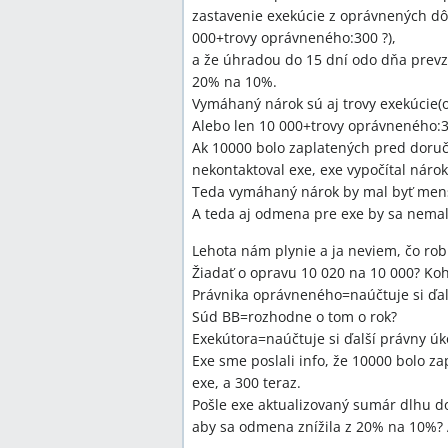
zastavenie exekúcie z oprávnených d
000+trovy oprávneného:300 ?),
a že úhradou do 15 dní odo dňa prev
20% na 10%.
Vymáhaný nárok sú aj trovy exekúcie
Alebo len 10 000+trovy oprávneného:
Ak 10000 bolo zaplatených pred dor
nekontaktoval exe, exe vypočítal náro
Teda vymáhaný nárok by mal byť menš
A teda aj odmena pre exe by sa nemal
Lehota nám plynie a ja neviem, čo rob
Žiadať o opravu 10 020 na 10 000? Ko
Právnika oprávneného=naúčtuje si ďal
Súd BB=rozhodne o tom o rok?
Exekútora=naúčtuje si ďalší právny ú
Exe sme poslali info, že 10000 bolo 
exe, a 300 teraz.
Pošle exe aktualizovaný sumár dlhu d
aby sa odmena znížila z 20% na 10%? 