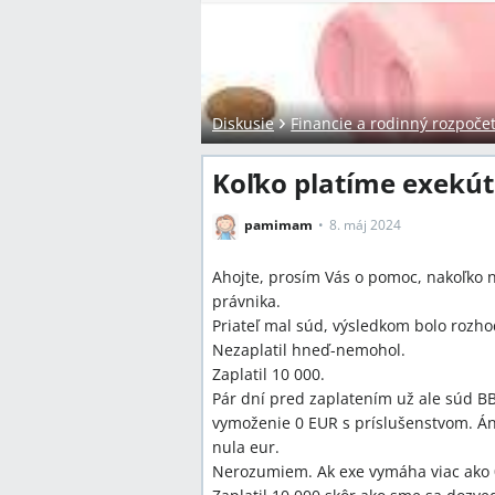
Diskusie
Financie a rodinný rozpoče
Koľko platíme exekút
pamimam
8. máj 2024
Ahojte, prosím Vás o pomoc, nakoľko
právnika.
Priateľ mal súd, výsledkom bolo rozho
Nezaplatil hneď-nemohol.
Zaplatil 10 000.
Pár dní pred zaplatením už ale súd BB
vymoženie 0 EUR s príslušenstvom. Án
nula eur.
Nerozumiem. Ak exe vymáha viac ako 