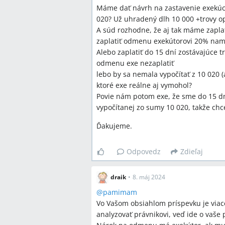
Máme dať návrh na zastavenie exekú
020? Už uhradený dlh 10 000 +trovy o
A súd rozhodne, že aj tak máme zapla
zaplatiť odmenu exekútorovi 20% nami
Alebo zaplatiť do 15 dní zostávajúce
odmenu exe nezaplatiť
lebo by sa nemala vypočítať z 10 020 (
ktoré exe reálne aj vymohol?
Povie nám potom exe, že sme do 15 dn
vypočítanej zo sumy 10 020, takže c
Ďakujeme.
Odpovedz
Zdieľaj
draik
•
8. máj 2024
@
pamimam
Vo Vašom obsiahlom príspevku je viace
analyzovať právnikovi, veď ide o vaše 