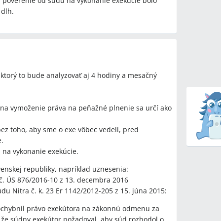
poverenie od súdu na vykonanie exekúcie bolo
 dlh.
ktorý to bude analyzovať aj 4 hodiny a mesačný
 na vymoženie práva na peňažné plnenie sa určí ako
bez toho, aby sme o exe vôbec vedeli, pred
.
 na vykonanie exekúcie.
enskej republiky, napríklad uznesenia:
č. ÚS 876/2016-10 z 13. decembra 2016
du Nitra č. k. 23 Er 1142/2012-205 z 15. júna 2015:
ochybnil právo exekútora na zákonnú odmenu za
 že súdny exekútor požadoval, aby súd rozhodol o