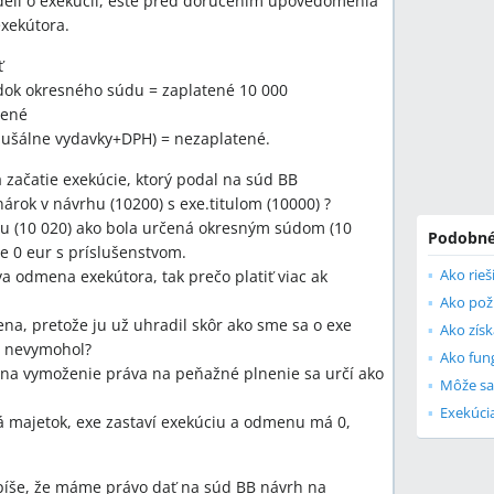
edeli o exekúcii, ešte pred doručením upovedomenia
exekútora.
ť
dok okresného súdu = zaplatené 10 000
tené
ušálne vydavky+DPH) = nezaplatené.
začatie exekúcie, ktorý podal na súd BB
rok v návrhu (10200) s exe.titulom (10000) ?
mu (10 020) ako bola určená okresným súdom (10
Podobné
e 0 eur s príslušenstvom.
Ako rie
va odmena exekútora, tak prečo platiť viac ak
Ako poži
na, pretože ju už uhradil skôr ako sme sa o exe
Ako získ
i nevymohol?
Ako fun
 na vymoženie práva na peňažné plnenie sa určí ako
Môže sa
Exekúci
 majetok, exe zastaví exekúciu a odmenu má 0,
píše, že máme právo dať na súd BB návrh na