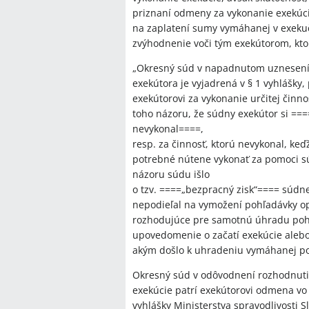
priznaní odmeny za vykonanie exekúci
na zaplatení sumy vymáhanej v exek
zvýhodnenie voči tým exekútorom, ktor
„Okresný súd v napadnutom uznesení
exekútora je vyjadrená v § 1 vyhlášk
exekútorovi za vykonanie určitej činnos
toho názoru, že súdny exekútor si ==
nevykonal====,
resp. za činnosť, ktorú nevykonal, k
potrebné nútene vykonať za pomoci s
názoru súdu išlo
o tzv. ====„bezpracný zisk“==== súdn
nepodieľal na vymožení pohľadávky o
rozhodujúce pre samotnú úhradu poh
upovedomenie o začatí exekúcie alebo
akým došlo k uhradeniu vymáhanej po
Okresný súd v odôvodnení rozhodnutia
exekúcie patrí exekútorovi odmena vo
vyhlášky Ministerstva spravodlivosti S