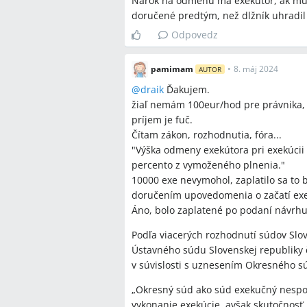
Nárok na odmenu má exekútor, ak mu 
doručené predtým, než dlžník uhradil
Odpovedz
pamimam
•
8. máj 2024
AUTOR
@
draik
Ďakujem.
žiaľ nemám 100eur/hod pre právnika, 
príjem je fuč.
Čítam zákon, rozhodnutia, fóra...
"Výška odmeny exekútora pri exekúcii
percento z vymoženého plnenia."
10000 exe nevymohol, zaplatilo sa to 
doručením upovedomenia o začatí exe
Áno, bolo zaplatené po podaní návrhu
Podľa viacerých rozhodnutí súdov Slov
Ústavného súdu Slovenskej republiky 
v súvislosti s uznesením Okresného sú
„Okresný súd ako súd exekučný nesp
vykonanie exekúcie, avšak skutočnosť,