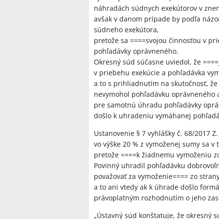
náhradách súdnych exekútorov v znení 
avšak v danom prípade by podľa názor
súdneho exekútora,
pretože sa ====svojou činnosťou v pr
pohľadávky oprávneného.
Okresný súd súčasne uviedol, že ===
v priebehu exekúcie a pohľadávka v
a to s prihliadnutím na skutočnosť, 
nevymohol pohľadávku oprávneného a
pre samotnú úhradu pohľadávky opr
došlo k uhradeniu vymáhanej pohľadá
Ustanovenie § 7 vyhlášky č. 68/2017 Z
vo výške 20 % z vymoženej sumy sa v 
pretože ====k žiadnemu vymoženiu zo
Povinný uhradil pohľadávku dobrovoľ
považovať za vymoženie==== zo stran
a to ani vtedy ak k úhrade došlo for
právoplatným rozhodnutím o jeho zas
„Ústavný súd konštatuje, že okresný 