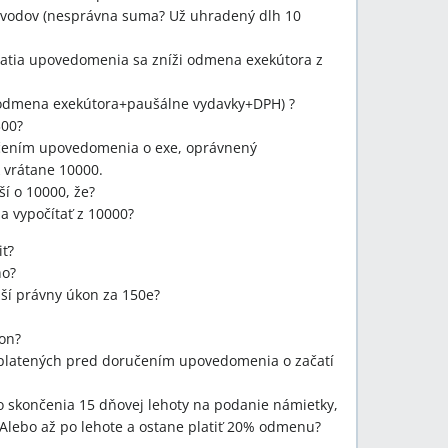
ôvodov (nesprávna suma? Už uhradený dlh 10
zatia upovedomenia sa zníži odmena exekútora z
(odmena exekútora+paušálne vydavky+DPH) ?
300?
učením upovedomenia o exe, oprávnený
k vrátane 10000.
í o 10000, že?
a vypočítať z 10000?
iť?
ho?
ší právny úkon za 150e?
kon?
zaplatených pred doručením upovedomenia o začatí
o skončenia 15 dňovej lehoty na podanie námietky,
Alebo až po lehote a ostane platiť 20% odmenu?