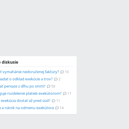
 diskusie
šiť vymahánie nedoručenej faktúry?
10
adať o odklad exekúcie a trov?
2
ať peniaze z dlhu po smrti?
50
guje rozdelenie platieb exekútorom?
11
 exekúcia dostať až pred súd?
11
a a nárok na odmenu exekútora
14