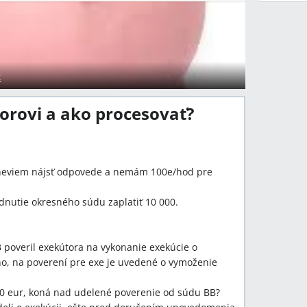
t
orovi a ako procesovať?
 neviem nájsť odpovede a nemám 100e/hod pre
dnutie okresného súdu zaplatiť 10 000.
 poveril exekútora na vykonanie exekúcie o
o, na poverení pre exe je uvedené o vymoženie
0 eur, koná nad udelené poverenie od súdu BB?