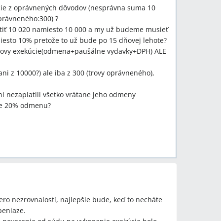
cie z oprávnených dôvodov (nesprávna suma 10
právneného:300) ?
tiť 10 020 namiesto 10 000 a my už budeme musieť
esto 10% pretože to už bude po 15 dňovej lehote?
 trovy exekúcie(odmena+paušálne vydavky+DPH) ALE
ani z 10000?) ale iba z 300 (trovy oprávneného),
í nezaplatili všetko vrátane jeho odmeny
hce 20% odmenu?
ro nezrovnalostí, najlepšie bude, keď to necháte
peniaze.