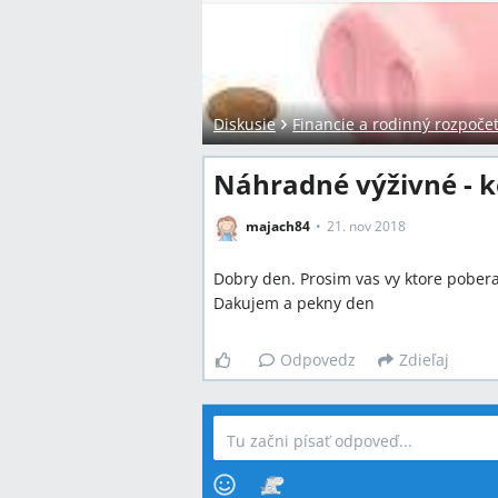
Diskusie
Financie a rodinný rozpoče
Náhradné výživné - k
majach84
21. nov 2018
Dobry den. Prosim vas vy ktore pober
Dakujem a pekny den
Odpovedz
Zdieľaj