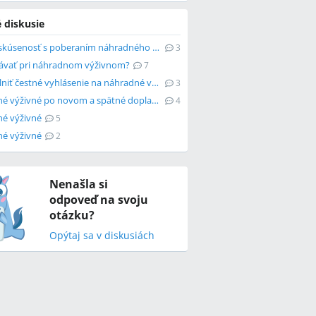
 diskusie
Kto má skúsenosť s poberaním náhradného výživného?
3
ávať pri náhradnom výživnom?
7
Ako vyplniť čestné vyhlásenie na náhradné výživné?
3
Náhradné výživné po novom a spätné doplatenie
4
é výživné
5
é výživné
2
Nenašla si
odpoveď na svoju
otázku?
Opýtaj sa v diskusiách