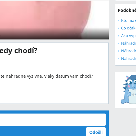
Podobné
Čo očak
t
edy chodí?
Náhradn
Náhradn
ate nahradne vyzivne, v aky datum vam chodi?
Odošli