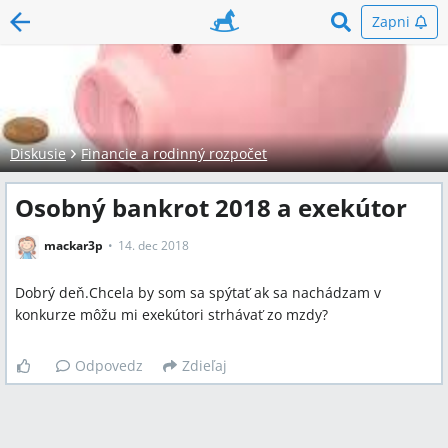
Zapni
Diskusie
Financie a rodinný rozpočet
Osobný bankrot 2018 a exekútor
mackar3p
14. dec 2018
Dobrý deň.Chcela by som sa spýtať ak sa nachádzam v
konkurze môžu mi exekútori strhávať zo mzdy?
Odpovedz
Zdieľaj