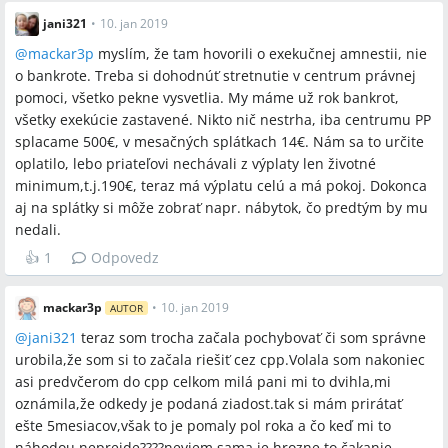
jani321
•
10. jan 2019
@
mackar3p
myslím, že tam hovorili o exekučnej amnestii, nie
o bankrote. Treba si dohodnúť stretnutie v centrum právnej
pomoci, všetko pekne vysvetlia. My máme už rok bankrot,
všetky exekúcie zastavené. Nikto nič nestrha, iba centrumu PP
splacame 500€, v mesačných splátkach 14€. Nám sa to určite
oplatilo, lebo priateľovi nechávali z výplaty len životné
minimum,t.j.190€, teraz má výplatu celú a má pokoj. Dokonca
aj na splátky si môže zobrať napr. nábytok, čo predtým by mu
nedali.
👍
1
Odpovedz
mackar3p
•
10. jan 2019
AUTOR
@
jani321
teraz som trocha začala pochybovať či som správne
urobila,že som si to začala riešiť cez cpp.Volala som nakoniec
asi predvčerom do cpp celkom milá pani mi to dvihla,mi
oznámila,že odkedy je podaná ziadost.tak si mám prirátať
ešte 5mesiacov,však to je pomaly pol roka a čo keď mi to
náhodou neprejde????neviem sama.je hrozne to čakanie.