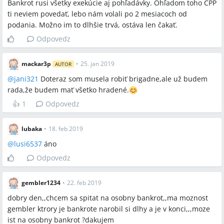
Bankrot rusi všetky exekúcie aj pohľadávky. Ohľadom toho CPP
ti neviem povedať, lebo nám volali po 2 mesiacoch od
podania. Možno im to dlhšie trvá, ostáva len čakať.
Odpovedz
mackar3p
•
25. jan 2019
AUTOR
@
jani321
Doteraz som musela robiť brigadne,ale už budem
rada,že budem mať všetko hradené.
👍
1
Odpovedz
lubaka
•
18. feb 2019
@
lusi6537
áno
Odpovedz
gembler1234
•
22. feb 2019
dobry den,,chcem sa spitat na osobny bankrot,,ma moznost
gembler ktrory je bankrote narobil si dlhy a je v konci,,,moze
ist na osobny bankrot ?dakujem