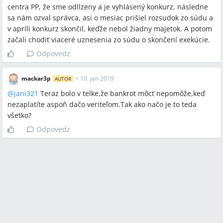
centra PP, že sme odllzeny a je vyhlásený konkurz, následne
sa nám ozval správca, asi o mesiac prišiel rozsudok zo súdu a
v apríli konkurz skončil, keďže nebol žiadny majetok. A potom
začali chodiť viaceré uznesenia zo súdu o skončení exekúcie.
Odpovedz
mackar3p
•
10. jan 2019
AUTOR
@
jani321
Teraz bolo v telke,že bankrot môcť nepomôže,keď
nezaplatíte aspoň dačo veriteľom.Tak ako načo je to teda
všetko?
Odpovedz