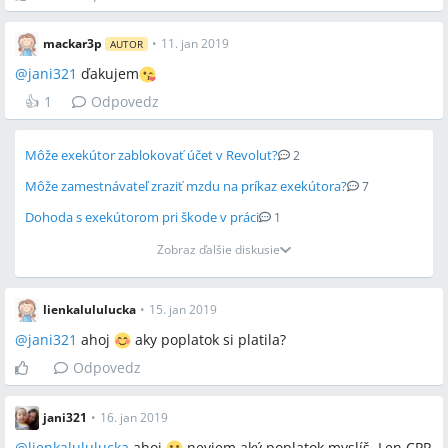
mackar3p
•
11. jan 2019
AUTOR
@
jani321
ďakujem
👍
1
Odpovedz
Môže exekútor zablokovať účet v Revolut?
2
Môže zamestnávateľ zraziť mzdu na príkaz exekútora?
7
Dohoda s exekútorom pri škode v práci
1
Zobraz ďalšie diskusie
lienkalululucka
•
15. jan 2019
@
jani321
ahoj
aky poplatok si platila?
Odpovedz
jani321
•
16. jan 2019
@
lienkalululucka
ahoj
neviem aký poplatok myslíš. Len CPP