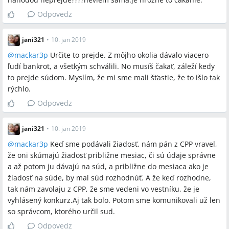
Odpovedz
jani321
•
10. jan 2019
@
mackar3p
Určite to prejde. Z môjho okolia dávalo viacero
ľudí bankrot, a všetkým schválili. No musíš čakať, záleží kedy
to prejde súdom. Myslím, že mi sme mali šťastie, že to išlo tak
rýchlo.
Odpovedz
jani321
•
10. jan 2019
@
mackar3p
Keď sme podávali žiadosť, nám pán z CPP vravel,
že oni skúmajú žiadosť približne mesiac, či sú údaje správne
a až potom ju dávajú na súd, a približne do mesiaca ako je
žiadosť na súde, by mal súd rozhodnúť. A že keď rozhodne,
tak nám zavolaju z CPP, že sme vedeni vo vestníku, že je
vyhlásený konkurz.Aj tak bolo. Potom sme komunikovali už len
so správcom, ktorého určil sud.
Odpovedz