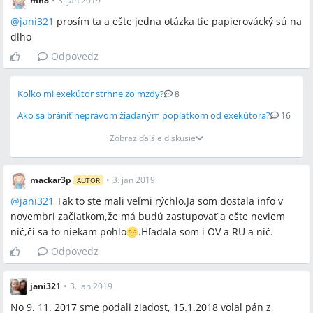
mn8
•
3. jan 2019
@
jani321
prosím ta a ešte jedna otázka tie papierovácký sú na
dlho
Odpovedz
Koľko mi exekútor strhne zo mzdy?
8
Ako sa brániť neprávom žiadaným poplatkom od exekútora?
16
Zobraz ďalšie diskusie
mackar3p
•
3. jan 2019
AUTOR
@
jani321
Tak to ste mali veľmi rýchlo.Ja som dostala info v
novembri začiatkom,že má budú zastupovať a ešte neviem
nič,či sa to niekam pohlo
.Hľadala som i OV a RU a nič.
Odpovedz
jani321
•
3. jan 2019
No 9. 11. 2017 sme podali ziadost, 15.1.2018 volal pán z