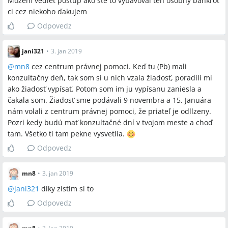
Môžem vedieť postup ako ste to vybavoval ten osobný bankrot
ci cez niekoho ďakujem
Odpovedz
jani321
•
3. jan 2019
@
mn8
cez centrum právnej pomoci. Keď tu (Pb) mali
konzultačny deň, tak som si u nich vzala žiadosť, poradili mi
ako žiadosť vypísať. Potom som im ju vypísanu zaniesla a
čakala som. Žiadosť sme podávali 9 novembra a 15. Januára
nám volali z centrum právnej pomoci, že priateľ je odllzeny.
Pozri kedy budú mať konzultačné dní v tvojom meste a choď
tam. Všetko ti tam pekne vysvetlia.
Odpovedz
mn8
•
3. jan 2019
@
jani321
diky zistim si to
Odpovedz