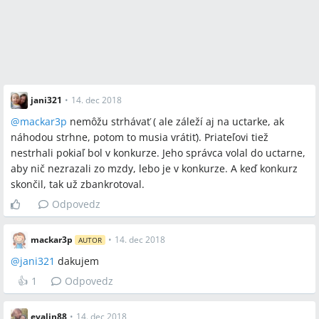
jani321
•
14. dec 2018
@
mackar3p
nemôžu strhávať ( ale záleží aj na uctarke, ak
náhodou strhne, potom to musia vrátiť). Priateľovi tiež
nestrhali pokiaľ bol v konkurze. Jeho správca volal do uctarne,
aby nič nezrazali zo mzdy, lebo je v konkurze. A keď konkurz
skončil, tak už zbankrotoval.
Odpovedz
mackar3p
•
14. dec 2018
AUTOR
@
jani321
dakujem
👍
1
Odpovedz
evalin88
•
14. dec 2018