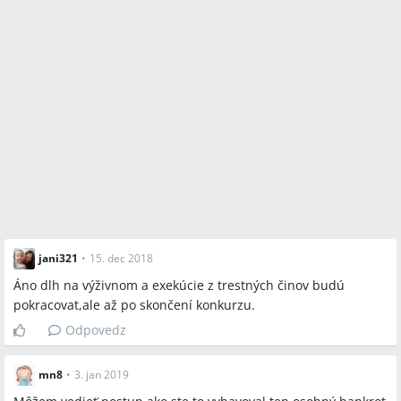
jani321
•
15. dec 2018
Áno dlh na výživnom a exekúcie z trestných činov budú
pokracovat,ale až po skončení konkurzu.
Odpovedz
mn8
•
3. jan 2019