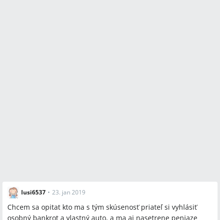
lusi6537
•
23. jan 2019
Chcem sa opitat kto ma s tým skúsenosť priateľ si vyhlásiť
osobný bankrot a vlastný auto, a ma aj nasetrene peniaze