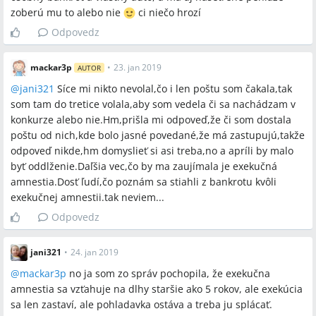
zoberú mu to alebo nie
ci niečo hrozí
Odpovedz
mackar3p
•
23. jan 2019
AUTOR
@
jani321
Síce mi nikto nevolal,čo i len poštu som čakala,tak
som tam do tretice volala,aby som vedela či sa nachádzam v
konkurze alebo nie.Hm,prišla mi odpoveď,že či som dostala
poštu od nich,kde bolo jasné povedané,že má zastupujú,takže
odpoveď nikde,hm domyslieť si asi treba,no a apríli by malo
byť oddlženie.Daľšia vec,čo by ma zaujímala je exekučná
amnestia.Dosť ľudí,čo poznám sa stiahli z bankrotu kvôli
exekučnej amnestii.tak neviem...
Odpovedz
jani321
•
24. jan 2019
@
mackar3p
no ja som zo správ pochopila, že exekučna
amnestia sa vzťahuje na dlhy staršie ako 5 rokov, ale exekúcia
sa len zastaví, ale pohladavka ostáva a treba ju splácať.