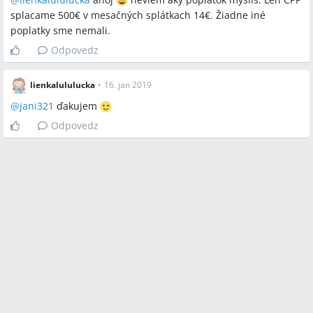
splacame 500€ v mesačných splátkach 14€. Žiadne iné
poplatky sme nemali.
Odpovedz
lienkalululucka
•
16. jan 2019
@
jani321
ďakujem
Odpovedz