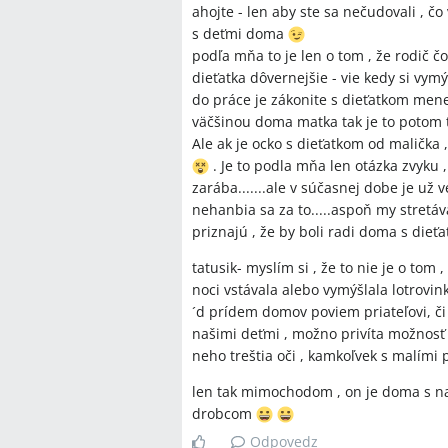
ahojte - len aby ste sa nečudovali , čo
s deťmi doma
podľa mňa to je len o tom , že rodič 
dieťatka dôvernejšie - vie kedy si vymý
do práce je zákonite s dieťatkom menej
väčšinou doma matka tak je to potom ta
Ale ak je ocko s dieťatkom od malička ,
. Je to podla mňa len otázka zvyku 
zarába.......ale v súčasnej dobe je už 
nehanbia sa za to.....aspoň my stretáv
priznajú , že by boli radi doma s die
tatusik- myslím si , že to nie je o tom ,
noci vstávala alebo vymýšlala lotrovinky
´d prídem domov poviem priateľovi, či
našimi deťmi , možno privíta možnosť p
neho treštia oči , kamkoľvek s malími 
len tak mimochodom , on je doma s 
drobcom
Odpovedz