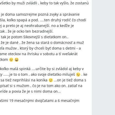
 všetko by muži zvládli , keby to tak vyšlo, že zostanú
čo je doma samozrejme pozná zvyky a správanie
šla, koľko spapá a pod. ....ten druhý rodič čo chodí
 a preto je aj neohrabanejší. no a keďže je
k , že je ocko ten bezradnejší.
 tak je potom šikovnejší s dieťatkom on..
, že je dané , že žena sa stará o domácnosť a muž
veľa mužov , ktorý by chceli byť doma s detmi - a
ame oteckov na ihrisku v sobotu a tí vveľakrát
ťatkom
 koľko malá spinká ....určite by si zvládol aj keby v
 ......je to o tom , ako svoje dieťatko miluješ
. ke
 sa tiež neprihlási na koníka
...on je tiež doma s
ísať si s mužom , čo je na tom ako on. zatiaľ na
príde a povia že je s nimi doma on...
našimi 19 mesačnými dvojčatami a 6 mesačným