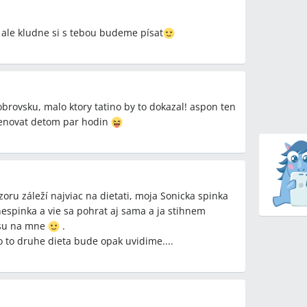
. ale kludne si s tebou budeme písat
 obrovsku, malo ktory tatino by to dokazal! aspon ten
 venovat detom par hodin
ru záleží najviac na dietati, moja Sonicka spinka
nespinka a vie sa pohrat aj sama a ja stihnem
 su na mne
.
 to druhe dieta bude opak uvidime....