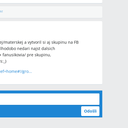
az
j/materskej a vytvoril si aj skupinu na FB
dlhodobo nedari najst dalsich
 + fanusikovia/ pre skupinu,
s:_)
ef=home#!/gro...
Odošli