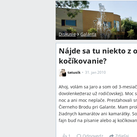
Diskusie
Galanta
Nájde sa tu niekto z 
kočíkovanie?
tatusik
31. jan 2010
Ahoj, volám sa Jaro a som od 3-mesiač
dovolenke(teraz už rodičovskej). Moc 
noc a ani moc neplače. Presťahovali s
Čierneho Brodu pri Galante. Mam prob
žiadnych kamarátov ani kamarátky. So
fajn buď na písanie alebo aj kočíkovan
👍
1
Odpovedz
Zdieľaj