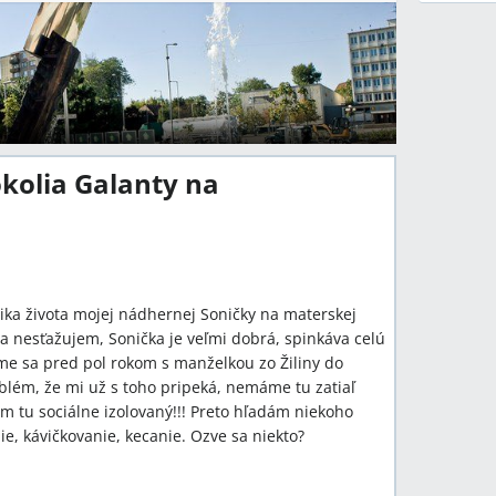
okolia Galanty na
ika života mojej nádhernej Soničky na materskej
sa nesťažujem, Sonička je veľmi dobrá, spinkáva celú
me sa pred pol rokom s manželkou zo Žiliny do
lém, že mi už s toho pripeká, nemáme tu zatiaľ
m tu sociálne izolovaný!!! Preto hľadám niekoho
ie, kávičkovanie, kecanie. Ozve sa niekto?