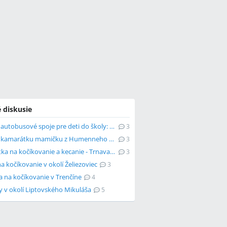
 diskusie
Hľadám autobusové spoje pre deti do školy: Tomášikovo-Galanta?
3
Hľadám kamarátku mamičku z Humenneho na kočíkovanie
3
Kamarátka na kočíkovanie a kecanie - Trnava a okolie
3
a kočíkovanie v okolí Želiezoviec
3
 na kočíkovanie v Trenčíne
4
 v okolí Liptovského Mikuláša
5