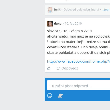
itsik
•
Odpoveď bola odstránená
•
Zobr
danu
•
10. feb 2010
slavica2 • 1d • Včera o 22:01
ahojte vsetci, moj muz je na rodicovske
"tatovia na materskej" , kedze sa mu 
odvazlivcov /zatial su len dvaja realni
skuste pohladat a doporucit dalsich pl
http://www.facebook.com/home.php?r
Odpovedz