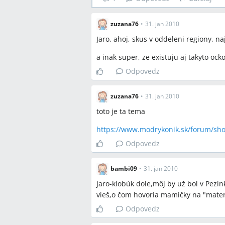
zuzana76
•
31. jan 2010
Jaro, ahoj, skus v oddeleni regiony, n
a inak super, ze existuju aj takyto ock
Odpovedz
zuzana76
•
31. jan 2010
toto je ta tema
https://www.modrykonik.sk/forum/sho
Odpovedz
bambi09
•
31. jan 2010
Jaro-klobúk dole,môj by už bol v Pezi
vieš,o čom hovoria mamičky na "mate
Odpovedz