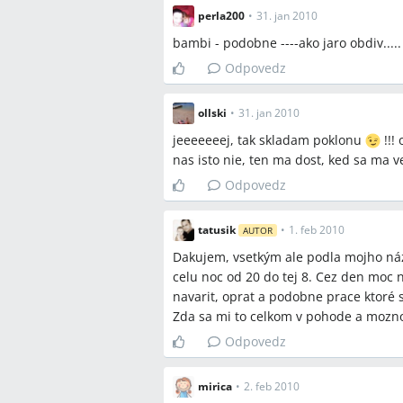
perla200
•
31. jan 2010
bambi - podobne ----ako jaro obdiv....
Odpovedz
ollski
•
31. jan 2010
jeeeeeeej, tak skladam poklonu
!!!
nas isto nie, ten ma dost, ked sa ma
Odpovedz
tatusik
•
1. feb 2010
AUTOR
Dakujem, vsetkým ale podla mojho názo
celu noc od 20 do tej 8. Cez den moc 
navarit, oprat a podobne prace ktoré
Zda sa mi to celkom v pohode a mozno
Odpovedz
mirica
•
2. feb 2010