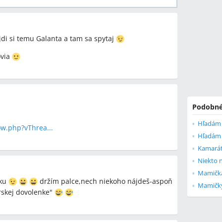
ajdi si temu Galanta a tam sa spytaj
ovia
Podobné
w.php?vThrea...
Niekto n
Mamička
nku
držím palce,nech niekoho nájdeš-aspoň
Mamičky
rskej dovolenke"