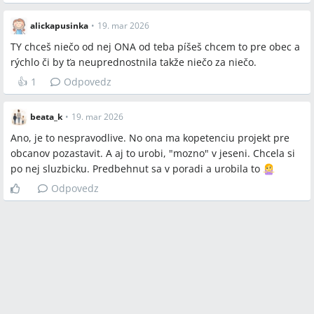
alickapusinka
•
19. mar 2026
TY chceš niečo od nej ONA od teba píšeš chcem to pre obec a
rýchlo či by ťa neuprednostnila takže niečo za niečo.
👍
1
Odpovedz
beata_k
•
19. mar 2026
Ano, je to nespravodlive. No ona ma kopetenciu projekt pre
obcanov pozastavit. A aj to urobi, "mozno" v jeseni. Chcela si
po nej sluzbicku. Predbehnut sa v poradi a urobila to
Odpovedz