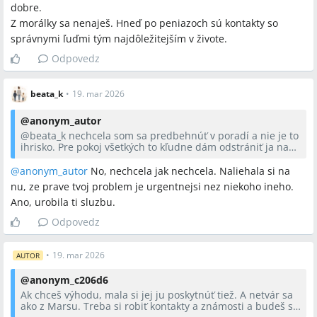
dobre.
Z morálky sa nenaješ. Hneď po peniazoch sú kontakty so
správnymi ľuďmi tým najdôležitejším v živote.
Odpovedz
beata_k
•
19. mar 2026
@
anonym_autor
@
beata_k
nechcela som sa predbehnúť v poradí a nie je to
ihrisko. Pre pokoj všetkých to kľudne dám odstrániť ja na
naše náklady. Ja na takéto službičky nie som. A ešte keď sa
jej pýtam, že odkiaľ vie, kde pracujem, tak mi povedala, že
@anonym_autor
No, nechcela jak nechcela. Naliehala si na
dnes sa dá zistiť všetko, že snáď pre ňu to nie je problém.
nu, ze prave tvoj problem je urgentnejsi nez niekoho ineho.
No nech sa páči. Keď to zabije nejaké dieťa alebo aj
Ano, urobila ti sluzbu.
dospelého, oni budú mať problém.
Odpovedz
•
19. mar 2026
AUTOR
@
anonym_c206d6
Ak chceš výhodu, mala si jej ju poskytnúť tiež. A netvár sa
ako z Marsu. Treba si robiť kontakty a známosti a budeš sa