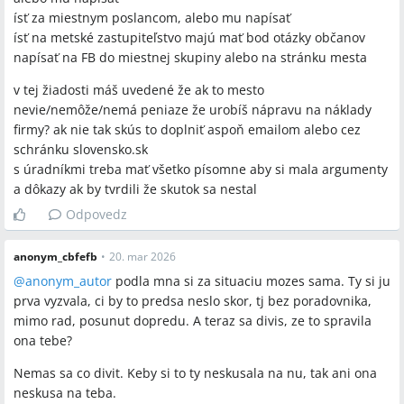
ísť za miestnym poslancom, alebo mu napísať
ísť na metské zastupiteľstvo majú mať bod otázky občanov
napísať na FB do miestnej skupiny alebo na stránku mesta
v tej žiadosti máš uvedené že ak to mesto
nevie/nemôže/nemá peniaze že urobíš nápravu na náklady
firmy? ak nie tak skús to doplniť aspoň emailom alebo cez
schránku slovensko.sk
s úradníkmi treba mať všetko písomne aby si mala argumenty
a dôkazy ak by tvrdili že skutok sa nestal
Odpovedz
anonym_cbfefb
•
20. mar 2026
@anonym_autor
podla mna si za situaciu mozes sama. Ty si ju
prva vyzvala, ci by to predsa neslo skor, tj bez poradovnika,
mimo rad, posunut dopredu. A teraz sa divis, ze to spravila
ona tebe?
Nemas sa co divit. Keby si to ty neskusala na nu, tak ani ona
neskusa na teba.