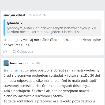
anonym_ce66af
•
20. mar 2026
@
beata_k
@anonym_autor
Co? Ihrisko? Takych nebezpecnych je x v
kazdom meste. Termin bola jeden. Chcela si sa
predbehnut v poradi? Dostala si to....Ini cakaju pekne v
poradovniku.
@
beata_k
ty vieš aj normálne čítať s porozumením?lebo úplne
od veci reaguješ
Odpovedz
brendaa
•
21. mar 2026
@anonym_autor
ahoj postup je obrátiť sa na mestský/obecný
úrad s písomným podnetom čo žiadaš + fotografie...Do 30 dni
ti musia odpovedať, zákonná lehota. Oni to majú podstúpiť
stavebnej komisii, alebo úradu a ona vyvodí dôsledky....
Takže nechápem, čo chceš ak je to na verejnom majetku,
alebo vo vlastníctve súkromnej osoby?
To že ťa kontaktovala pracovníčka s takouto požiadavkou je