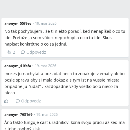
anonym_55f9ec
•
19. mar 2026
No tak pochybujem , že ti niekto poradí, keď nenapíšeš o co tu
ide. Pretože ja som vôbec nepochopila o co tu ide. Skus
napísať konkrétne o co sa jedná.
👍
2
Odpovedz
anonym_41fafa
•
19. mar 2026
mozes ju nachytat a poziadat nech to zopakuje v emaily alebo
posle spravu aby si mala dokaz a s tym ist na vussie miesta
pripadne ju "udat" . kazdopadne vzdy vsetko bolo nieco za
nieco
Odpovedz
anonym_7681d9
•
19. mar 2026
Áno takto funguje časť úradníkov, koná svoju prácu až keď má
z toho osobný zisk.