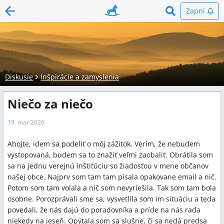
Zapni
Diskusie
Inšpirácie a zamyslenia
Niečo za niečo
19. mar 2026
Ahojte, idem sa podeliť o môj zážitok. Verím, že nebudem
vystopovaná, budem sa to znažiť veľmi zaobaliť. Obrátila som
sa na jednu verejnú inštitúciu so žiadosťou v mene občanov
našej obce. Najprv som tam tam písala opakovane email a nič.
Potom som tam volala a nič som nevyriešila. Tak som tam bola
osobne. Porozprávali sme sa, vysvetlila som im situáciu a teda
povedali, že nás dajú do poradovníka a príde na nás rada
niekedy na jeseň. Opýtala som sa slušne, či sa nedá predsa