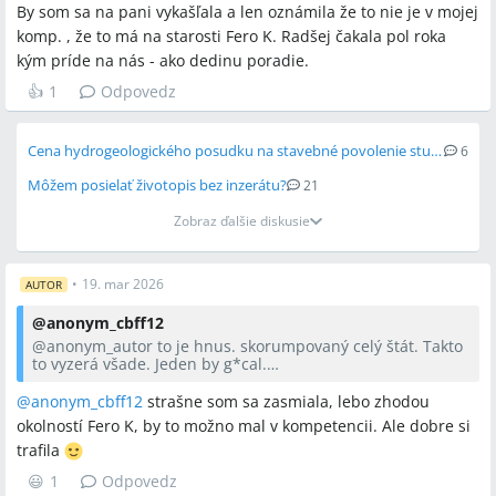
By som sa na pani vykašľala a len oznámila že to nie je v mojej
komp. , že to má na starosti Fero K. Radšej čakala pol roka
kým príde na nás - ako dedinu poradie.
👍
1
Odpovedz
Cena hydrogeologického posudku na stavebné povolenie studne
6
Môžem posielať životopis bez inzerátu?
21
Zobraz ďalšie diskusie
•
19. mar 2026
AUTOR
@
anonym_cbff12
@anonym_autor
to je hnus. skorumpovaný celý štát. Takto
to vyzerá všade. Jeden by g*cal.
By som sa na pani vykašľala a len oznámila že to nie je v
mojej komp. , že to má na starosti Fero K. Radšej čakala pol
@anonym_cbff12
strašne som sa zasmiala, lebo zhodou
roka kým príde na nás - ako dedinu poradie.
okolností Fero K, by to možno mal v kompetencii. Ale dobre si
trafila
😃
1
Odpovedz