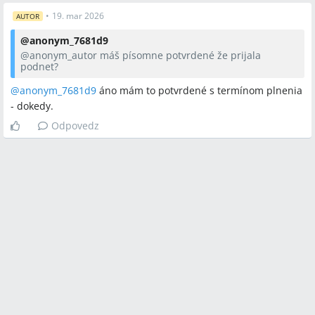
•
19. mar 2026
AUTOR
@
anonym_7681d9
@anonym_autor
máš písomne potvrdené že prijala
podnet?
@anonym_7681d9
áno mám to potvrdené s termínom plnenia
- dokedy.
Odpovedz