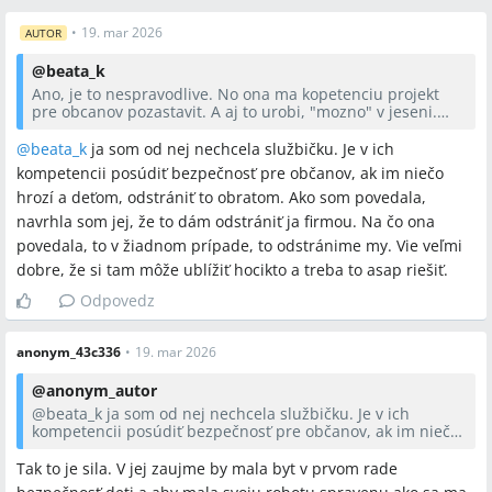
•
19. mar 2026
AUTOR
@
beata_k
Ano, je to nespravodlive. No ona ma kopetenciu projekt
pre obcanov pozastavit. A aj to urobi, "mozno" v jeseni.
Chcela si po nej sluzbicku. Predbehnut sa v poradi a
urobila to 🤷
@
beata_k
ja som od nej nechcela službičku. Je v ich
kompetencii posúdiť bezpečnosť pre občanov, ak im niečo
hrozí a deťom, odstrániť to obratom. Ako som povedala,
navrhla som jej, že to dám odstrániť ja firmou. Na čo ona
povedala, to v žiadnom prípade, to odstránime my. Vie veľmi
dobre, že si tam môže ublížiť hocikto a treba to asap riešiť.
Odpovedz
anonym_43c336
•
19. mar 2026
@
anonym_autor
@
beata_k
ja som od nej nechcela službičku. Je v ich
kompetencii posúdiť bezpečnosť pre občanov, ak im niečo
hrozí a deťom, odstrániť to obratom. Ako som povedala,
navrhla som jej, že to dám odstrániť ja firmou. Na čo ona
Tak to je sila. V jej zaujme by mala byt v prvom rade
povedala, to v žiadnom prípade, to odstránime my. Vie