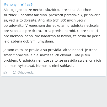
službičku pre SEBA. Aspoň ja som pochopila, že sa jedná o
verejný priestor, kde je niečo nebezpečné, čo treba
@anonym_e11aa9
vyriešiť, autorka dala vedieť na úrad a ponúkla sa, že to
Ale to je jedno, ze nechce sluzbicku pre seba. Ale chce
zabezpečí sama. To úradníčka odmietla, lebo určite majú
sluzbicku, necakat tak dlho, preskocit poradovnik, prihovorit
zazmluvnenú firmu, ktorá za to berie prachy. A keď sa
autorka opýtala, či sa to nedá rýchlejšie, lebo je to
sa, ved je to dolezite. Ano, ako tych 500 inych veci v
nebezpečné, tak dostala info, že úradníčka to urýchli a
poradovniku. V konecnom dosledku ani uradnicka nechcela
potom jej volala, či vybaví jej dcére prácu vo firme! Ako si
pre seba, ale pre dceru. To sa predsa nerobi, ci pre seba ci
autorka za toto môže sama? že sa zaujíma o verejný
priestor a ešte aj ponúkne riešenie? Ale bohužiaľ je to
pre niekoho ineho. Nie nadarmo sa hovori, ze cesta do pekiel
bežná prax a korupcia je v našej spoločnosti braná ako
je dlazdena dobrymi umyslami.
úplná samozrejmosť ako vidno aj z reakcií tu.
Ja som za to, ze pravidla su pravidla. Ak sa nepaci, je treba
zmenit pravidla, a nie snazit sa ich ohybat. Toto je ten
problem. Uradnicka nemoze za to, ze pravidla su zle, ona ich
len musi vykonavat. Nemusi s nimi suhlasit.
Odpovedz