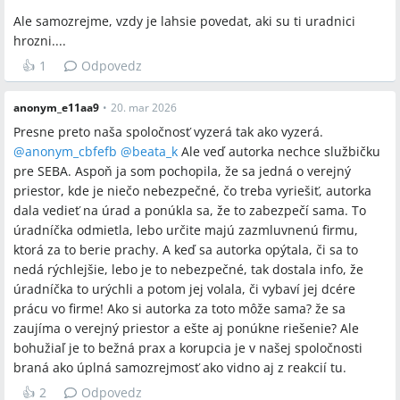
Ale samozrejme, vzdy je lahsie povedat, aki su ti uradnici
hrozni....
👍
1
Odpovedz
anonym_e11aa9
•
20. mar 2026
Presne preto naša spoločnosť vyzerá tak ako vyzerá.
@anonym_cbfefb
@
beata_k
Ale veď autorka nechce službičku
pre SEBA. Aspoň ja som pochopila, že sa jedná o verejný
priestor, kde je niečo nebezpečné, čo treba vyriešiť, autorka
dala vedieť na úrad a ponúkla sa, že to zabezpečí sama. To
úradníčka odmietla, lebo určite majú zazmluvnenú firmu,
ktorá za to berie prachy. A keď sa autorka opýtala, či sa to
nedá rýchlejšie, lebo je to nebezpečné, tak dostala info, že
úradníčka to urýchli a potom jej volala, či vybaví jej dcére
prácu vo firme! Ako si autorka za toto môže sama? že sa
zaujíma o verejný priestor a ešte aj ponúkne riešenie? Ale
bohužiaľ je to bežná prax a korupcia je v našej spoločnosti
braná ako úplná samozrejmosť ako vidno aj z reakcií tu.
👍
2
Odpovedz