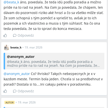
@
beata_k
áno, povedala, že teda idú podľa poradia a možno
príde na to rad na jeseň. Na čom ja povedala, že chápem, len
dávam do pozornosti riziko aké hrozí a čo sa všetko môže stať.
Že som schopná s tým pomôcť a vyriešiť to, avšak je to ich
pozemok a ich vlastníctvo a musia s tým súhlasiť. Na čo ona
teda povedala, že sa to spraví do konca mesiaca.
Odpovedz
beata_k
•
19. mar 2026
@
anonym_autor
@
beata_k
áno, povedala, že teda idú podľa poradia a
možno príde na to rad na jeseň. Na čom ja povedala, že
chápem, len dávam do pozornosti riziko aké hrozí a čo sa
všetko môže stať. Že som schopná s tým pomôcť a vyriešiť
@anonym_autor
Co? Ihrisko? Takych nebezpecnych je x v
to, avšak je to ich pozemok a ich vlastníctvo a musia s tým
kazdom meste. Termin bola jeden. Chcela si sa predbehnut v
súhlasiť. Na čo ona teda povedala, že sa to spraví do konca
poradi? Dostala si to....Ini cakaju pekne v poradovniku.
mesiaca.
Odpovedz
•
19. mar 2026
AUTOR