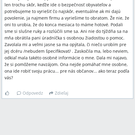
len trochu skôr, keďže ide o bezpečnosť obyvateľov a
potrebujeme to vyriešiť čo najskôr, eventuálne ak mi dajú
povolenie, ja najmem firmu a vyriešime to obratom. Že nie, že
oni to urobia, že do konca mesiaca to máme hotové. Podali
sme si slušne ruky a rozlúčili sme sa. Ani nie do týždňa sa na
mňa obrátila pani úradníčka s osobnou žiadosťou o pomoc.
Zavolala mi a veľmi jasne sa ma opýtala, či niečo urobím pre
jej dcéru /nebudem špecifikovať/ . Zaskočila ma, lebo neviem,
odkiaľ mala takéto osobné informácie o mne. Dala mi najavo,
že si pomôžeme navzájom. Ona nejde pomáhať mne osobne,
ona ide robiť svoju prácu... pre nás občanov... ako teraz podľa
vás?
Odpovedz
Zdieľaj