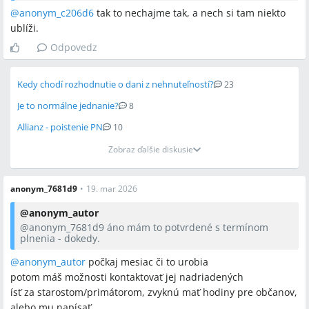
mať dobre.
Z morálky sa nenaješ. Hneď po peniazoch sú kontakty so
@anonym_c206d6
tak to nechajme tak, a nech si tam niekto
správnymi ľuďmi tým najdôležitejším v živote.
ublíži.
Odpovedz
Kedy chodí rozhodnutie o dani z nehnuteľností?
23
Je to normálne jednanie?
8
Allianz - poistenie PN
10
Zobraz ďalšie diskusie
anonym_7681d9
•
19. mar 2026
@
anonym_autor
@anonym_7681d9
áno mám to potvrdené s termínom
plnenia - dokedy.
@anonym_autor
počkaj mesiac či to urobia
potom máš možnosti kontaktovať jej nadriadených
ísť za starostom/primátorom, zvyknú mať hodiny pre občanov,
alebo mu napísať