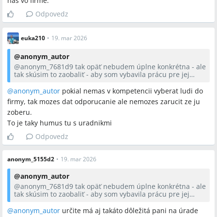
nás vo firme.
Odpovedz
euka210
•
19. mar 2026
@
anonym_autor
@anonym_7681d9
tak opäť nebudem úplne konkrétna - ale
tak skúsim to zaobaliť - aby som vybavila prácu pre jej
dcéru u nás vo firme.
@anonym_autor
pokial nemas v kompetencii vyberat ludi do
firmy, tak mozes dat odporucanie ale nemozes zarucit ze ju
zoberu.
To je taky humus tu s uradnikmi
Odpovedz
anonym_5155d2
•
19. mar 2026
@
anonym_autor
@anonym_7681d9
tak opäť nebudem úplne konkrétna - ale
tak skúsim to zaobaliť - aby som vybavila prácu pre jej
dcéru u nás vo firme.
@anonym_autor
určite má aj takáto dôležitá pani na úrade