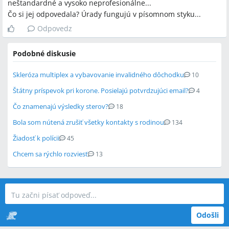
neštandardné a vysoko neprofesionálne...
Čo si jej odpovedala? Úrady fungujú v písomnom styku...
Odpovedz
Podobné diskusie
Skleróza multiplex a vybavovanie invalidného dôchodku
10
Štátny príspevok pri korone. Posielajú potvrdzujúci email?
4
Čo znamenajú výsledky sterov?
18
Bola som nútená zrušiť všetky kontakty s rodinou
134
Žiadosť k polícii
45
Chcem sa rýchlo rozviesť
13
Odošli