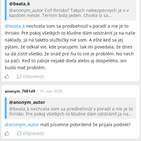
@
beata_k
@anonym_autor
Co? Ihrisko? Takych nebezpecnych je x v
kazdom meste. Termin bola jeden. Chcela si sa
predbehnut v poradi? Dostala si to....Ini cakaju pekne v
poradovniku.
@
beata_k
nechcela som sa predbehnúť v poradí a nie je to
ihrisko. Pre pokoj všetkých to kľudne dám odstrániť ja na naše
náklady. Ja na takéto službičky nie som. A ešte keď sa jej
pýtam, že odkiaľ vie, kde pracujem, tak mi povedala, že dnes
sa dá zistiť všetko, že snáď pre ňu to nie je problém. No nech
sa páči. Keď to zabije nejaké dieťa alebo aj dospelého, oni
budú mať problém.
Odpovedz
anonym_7681d9
•
19. mar 2026
@
anonym_autor
@
beata_k
nechcela som sa predbehnúť v poradí a nie je to
ihrisko. Pre pokoj všetkých to kľudne dám odstrániť ja na
naše náklady. Ja na takéto službičky nie som. A ešte keď sa
jej pýtam, že odkiaľ vie, kde pracujem, tak mi povedala, že
@anonym_autor
máš písomne potvrdené že prijala podnet?
dnes sa dá zistiť všetko, že snáď pre ňu to nie je problém.
Odpovedz
No nech sa páči. Keď to zabije nejaké dieťa alebo aj
dospelého, oni budú mať problém.