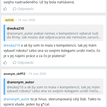
svojho nadriadeného. Už by bola nahlásená.
Odpovedz
•
19. mar 2026
AUTOR
@
euka210
@anonym_autor
pokial nemas v kompetencii vyberat ludi
do firmy, tak mozes dat odporucanie ale nemozes zarucit
ze ju zoberu.
To je taky humus tu s uradnikmi
@
euka210
a ak by som to mala v kompetencii, tak jej mám
vybaviť robotu? Lebo ona so svojimi kolegami urobí niečo, čo
je v jej náplni práce a za čo je platená?
Odpovedz
anonym_cbff12
•
19. mar 2026
@
anonym_autor
@
euka210
a ak by som to mala v kompetencii, tak jej mám
vybaviť robotu? Lebo ona so svojimi kolegami urobí niečo,
čo je v jej náplni práce a za čo je platená?
@anonym_autor
to je hnus. skorumpovaný celý štát. Takto to
vyzerá všade. Jeden by g*cal.