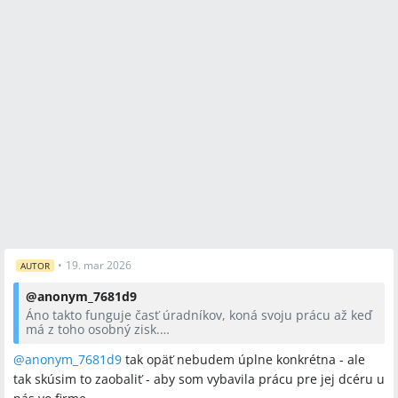
•
19. mar 2026
AUTOR
@
anonym_7681d9
Áno takto funguje časť úradníkov, koná svoju prácu až keď
má z toho osobný zisk.
To čo požaduje od teba je tvoja bežná platená činnosť,
služba a chce ju zadarmo? Alebo chce od teba
@anonym_7681d9
tak opäť nebudem úplne konkrétna - ale
zvýhodnenie, uprednostnenie pre jej dcéru?
tak skúsim to zaobaliť - aby som vybavila prácu pre jej dcéru u