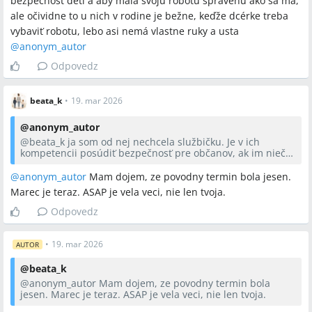
bezpečnosť deti a aby mala svoju robotu spravenu ako sa ma,
veľmi dobre, že si tam môže ublížiť hocikto a treba to asap
ale očividne to u nich v rodine je bežne, keďže dcérke treba
riešiť.
vybaviť robotu, lebo asi nemá vlastne ruky a usta
@anonym_autor
Odpovedz
beata_k
•
19. mar 2026
@
anonym_autor
@
beata_k
ja som od nej nechcela službičku. Je v ich
kompetencii posúdiť bezpečnosť pre občanov, ak im niečo
hrozí a deťom, odstrániť to obratom. Ako som povedala,
navrhla som jej, že to dám odstrániť ja firmou. Na čo ona
@anonym_autor
Mam dojem, ze povodny termin bola jesen.
povedala, to v žiadnom prípade, to odstránime my. Vie
Marec je teraz. ASAP je vela veci, nie len tvoja.
veľmi dobre, že si tam môže ublížiť hocikto a treba to asap
riešiť.
Odpovedz
•
19. mar 2026
AUTOR
@
beata_k
@anonym_autor
Mam dojem, ze povodny termin bola
jesen. Marec je teraz. ASAP je vela veci, nie len tvoja.