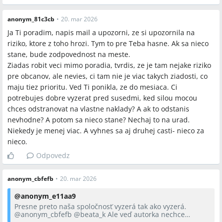
anonym_81c3cb
•
20. mar 2026
Ja Ti poradim, napis mail a upozorni, ze si upozornila na
riziko, ktore z toho hrozi. Tym to pre Teba hasne. Ak sa nieco
stane, bude zodpovednost na meste.
Ziadas robit veci mimo poradia, tvrdis, ze je tam nejake riziko
pre obcanov, ale nevies, ci tam nie je viac takych ziadosti, co
maju tiez prioritu. Ved Ti ponikla, ze do mesiaca. Ci
potrebujes dobre vyzerat pred susedmi, ked silou mocou
chces odstranovat na vlastne naklady? A ak to odstanis
nevhodne? A potom sa nieco stane? Nechaj to na urad.
Niekedy je menej viac. A vyhnes sa aj druhej casti- nieco za
nieco.
Odpovedz
anonym_cbfefb
•
20. mar 2026
@
anonym_e11aa9
Presne preto naša spoločnosť vyzerá tak ako vyzerá.
@anonym_cbfefb
@
beata_k
Ale veď autorka nechce