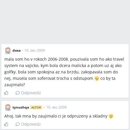
dosa
•
10. dec 2009
mala som ho v rokoch 2006-2008. pouzivala som ho ako travel
system na vajicko, kym bola dcera malicka a potom uz aj ako
golfky. bola som spokojna az na brzdu, zakopavala som do
nej, musela som soferovat trocha s odstupom
co by ta
zaujimalo?
Odpovedz
tynushqa
•
10. dec 2009
AUTOR
Ahoj, tak mna by zaujimalo ci je odpruzeny a skladny
Odpovedz