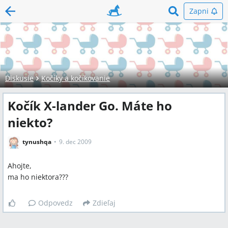
Zapni
Diskusie
Kočíky a kočíkovanie
Kočík X-lander Go. Máte ho
niekto?
tynushqa
9. dec 2009
Ahojte,
ma ho niektora???
Odpovedz
Zdieľaj