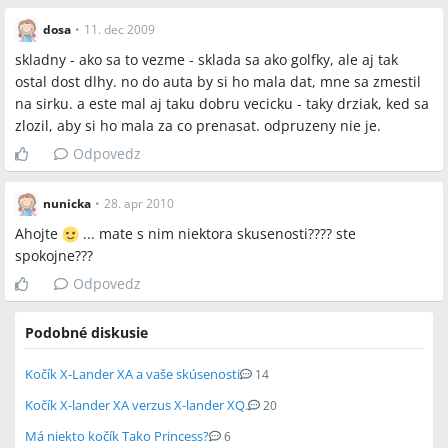
dosa
•
11. dec 2009
skladny - ako sa to vezme - sklada sa ako golfky, ale aj tak
ostal dost dlhy. no do auta by si ho mala dat, mne sa zmestil
na sirku. a este mal aj taku dobru vecicku - taky drziak, ked sa
zlozil, aby si ho mala za co prenasat. odpruzeny nie je.
Odpovedz
nunicka
•
28. apr 2010
Ahojte
... mate s nim niektora skusenosti???? ste
spokojne???
Odpovedz
Podobné diskusie
Kočík X-Lander XA a vaše skúsenosti
14
Kočík X-lander XA verzus X-lander XQ.
20
Má niekto kočík Tako Princess?
6