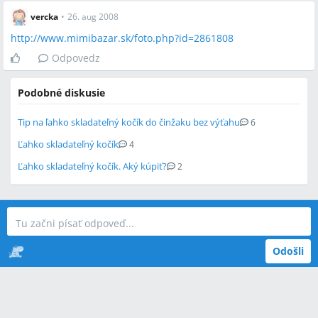
vercka
•
26. aug 2008
http://www.mimibazar.sk/foto.php?id=2861808
Odpovedz
Podobné diskusie
Tip na ľahko skladateľný kočík do činžaku bez výťahu
6
Ľahko skladateľný kočík
4
Ľahko skladateľný kočík. Aký kúpiť?
2
Odošli