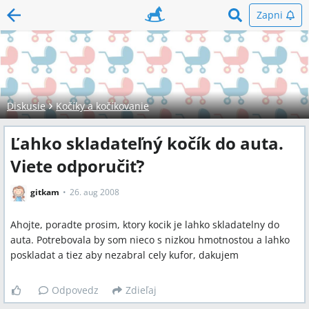
Zapni
Diskusie
Kočíky a kočíkovanie
Ľahko skladateľný kočík do auta.
Viete odporučiť?
gitkam
26. aug 2008
Ahojte, poradte prosim, ktory kocik je lahko skladatelny do
auta. Potrebovala by som nieco s nizkou hmotnostou a lahko
poskladat a tiez aby nezabral cely kufor, dakujem
Odpovedz
Zdieľaj