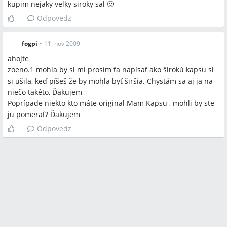
kupim nejaky velky siroky sal 🙂
Odpovedz
fogpi
•
11. nov 2009
ahojte
zoeno.1 mohla by si mi prosím ťa napísať ako širokú kapsu si
si ušila, keď píšeš že by mohla byť širšia. Chystám sa aj ja na
niečo takéto, Ďakujem
Poprípade niekto kto máte original Mam Kapsu , mohli by ste
ju pomerať? Ďakujem
Odpovedz