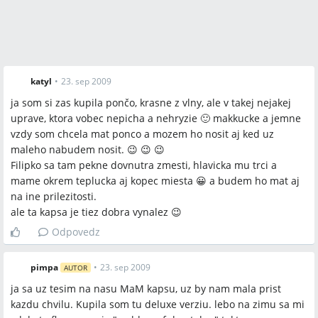
A:
Odporúčané doplnky sú malá ladvinka (~7 l), ruksak na
chrbát (uvedený konkrétny model: Vaude Wizard Air 24/4), veľký
šál alebo odnímateľná kapuca k vlastnej kapsi.
katyl
•
23. sep 2009
Závery z diskusie
ja som si zas kupila pončo, krasne z vlny, ale v takej nejakej
Zhoda
uprave, ktora vobec nepicha a nehryzie 🙂 makkucke a jemne
vzdy som chcela mat ponco a mozem ho nosit aj ked uz
MaM kapsa (najmä Deluxe) je v praxi považovaná za teplé a
maleho nabudem nosit. 😉 😉 😉
praktické riešenie na nosenie dieťaťa v šatke alebo nosiči
Filipko sa tam pekne dovnutra zmesti, hlavicka mu trci a
počas jesene a zimy.
mame okrem teplucka aj kopec miesta 😀 a budem ho mat aj
na ine prilezitosti.
ale ta kapsa je tiez dobra vynalez 😉
Pri obliekaní do kapsy väčšina rodičov odporúča obliecť
Odpovedz
dieťa podobne ako seba pod bundu a sústrediť sa na teplé
nožičky a hlavu (merino/termo vrstvy).
pimpa
•
23. sep 2009
AUTOR
ja sa uz tesim na nasu MaM kapsu, uz by nam mala prist
Sporné názory
kazdu chvilu. Kupila som tu deluxe verziu. lebo na zimu sa mi