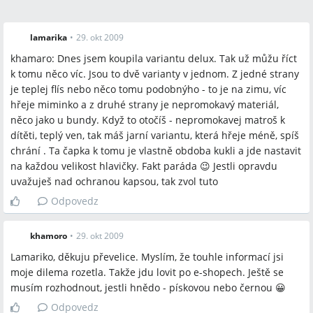
lamarika
•
29. okt 2009
khamaro: Dnes jsem koupila variantu delux. Tak už můžu říct
k tomu něco víc. Jsou to dvě varianty v jednom. Z jedné strany
je teplej flís nebo něco tomu podobnýho - to je na zimu, víc
hřeje miminko a z druhé strany je nepromokavý materiál,
něco jako u bundy. Když to otočíš - nepromokavej matroš k
dítěti, teplý ven, tak máš jarní variantu, která hřeje méně, spíš
chrání . Ta čapka k tomu je vlastně obdoba kukli a jde nastavit
na každou velikost hlavičky. Fakt paráda 😉 Jestli opravdu
uvažuješ nad ochranou kapsou, tak zvol tuto
Odpovedz
khamoro
•
29. okt 2009
Lamariko, děkuju převelice. Myslím, že touhle informací jsi
moje dilema rozetla. Takže jdu lovit po e-shopech. Ještě se
musím rozhodnout, jestli hnědo - pískovou nebo černou 😀
Odpovedz