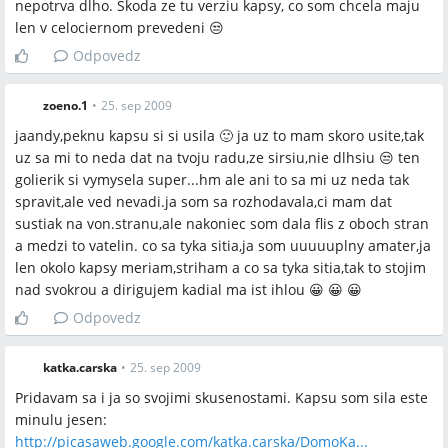
nepotrva dlho. Skoda ze tu verziu kapsy, co som chcela maju
len v celociernom prevedeni 😒
Odpovedz
zoeno.1
•
25. sep 2009
jaandy,peknu kapsu si si usila 🙂 ja uz to mam skoro usite,tak
uz sa mi to neda dat na tvoju radu,ze sirsiu,nie dlhsiu 😒 ten
golierik si vymysela super...hm ale ani to sa mi uz neda tak
spravit,ale ved nevadi.ja som sa rozhodavala,ci mam dat
sustiak na von.stranu,ale nakoniec som dala flis z oboch stran
a medzi to vatelin. co sa tyka sitia,ja som uuuuuplny amater,ja
len okolo kapsy meriam,striham a co sa tyka sitia,tak to stojim
nad svokrou a dirigujem kadial ma ist ihlou 😀 😀 😀
Odpovedz
katka.carska
•
25. sep 2009
Pridavam sa i ja so svojimi skusenostami. Kapsu som sila este
minulu jesen:
http://picasaweb.google.com/katka.carska/DomoKa...