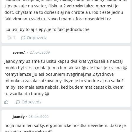
zips pasuje na sveter, flisku a 2 vetrovky takze moznosti je
dost. Chystam sa to doriesit aj na chrbte a urobit este jednu
fakt zimusnu vsadku. Navod mam z fora nosenideti.cz
...a usil by to aj slepy, je to fakt jednoduche
👍
1
Odpovedz
zoeno.1
•
27. okt 2009
jaandy,my uz sme tu usitu kapsu dva krat vyskusali a naozaj
mohla byt sirsia,mala ju ma len tak tak 😒 ale inac je krasna 🙂
rozmyslam,ze jju asi posuniem svagrinej,ma 2 tyzdnove
mimnko a zacala satkovat,myslis,ze je to vhodne aj na satku?
im by isto mala este nebola. ked budem mat cas,tak kuknem
tu vsadku do bundy 😉
Odpovedz
jaandy
•
28. okt 2009
no ja mam len satky, ergonomicke nositka nevediem...takze je
na satku urcite dobra 🙂