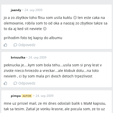
jaandy
•
24. sep 2009
jo a zo zbytkov toho flisu som usila kuklu 🙂 len este caka na
olemovanie, robila som to od oka a naozaj zo zbytkov takze sa
to da aj ked sit neviete 🙂
prihodim foto tej kapsy do albumu
Odpovedz
brinzulka
•
24. sep 2009
peknucka je....kym som bola tehu...usila som si prvy krat v
zivote nieco-hniezdo a vreckar...ale klobuk dolu...na toto
neviem , ci by som mala pri dvoch detoch trpezlivost
Odpovedz
pimpa
•
24. sep 2009
AUTOR
mne uz prisiel mail, ze mi dnes odoslali balik s MaM kapsou,
tak sa tesim. Zatial je vonku krasne, ale pocula som, ze to uz