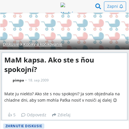
Zapni
Diskusie
Kočíky a kočíkovanie
MaM kapsa. Ako ste s ňou
spokojní?
pimpa
18. sep 2009
Mate ju niekto? Ako ste s nou spokojni? Ja som objednala na
chladne dni, aby som mohla Paťka nosiť v nosiči aj dalej 😉
👍
5
Odpovedz
Zdieľaj
ZHRNUTIE DISKUSIE