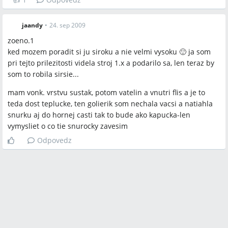
Bratislava, Vysoké Tatry, Štrbské Pleso
jaandy
•
24. sep 2009
zoeno.1
ked mozem poradit si ju siroku a nie velmi vysoku 🙂 ja som
pri tejto prilezitosti videla stroj 1.x a podarilo sa, len teraz by
som to robila sirsie...
mam vonk. vrstvu sustak, potom vatelin a vnutri flis a je to
teda dost teplucke, ten golierik som nechala vacsi a natiahla
snurku aj do hornej casti tak to bude ako kapucka-len
vymysliet o co tie snurocky zavesim
Odpovedz