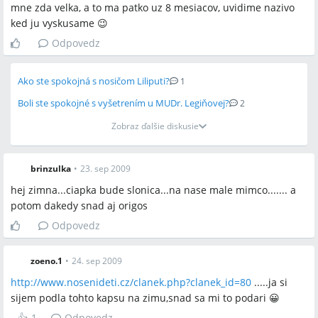
mne zda velka, a to ma patko uz 8 mesiacov, uvidime nazivo
ked ju vyskusame 😉
Spomenuté značky a firmy
Odpovedz
MaM, Manduca, ManyMonths, Liliputi, Vaude, Hanibal.cz,
Bundles.cz, BranaKDetem.cz, Mimibazar.sk, Nosime.sk,
Ako ste spokojná s nosičom Liliputi?
1
Nosenideti.cz, Modrykonik.sk, Moira, Next, Nike
Boli ste spokojné s vyšetrením u MUDr. Legiňovej?
2
Zobraz ďalšie diskusie
Spomenuté produkty a metódy
MaM kapsa Deluxe, MaM kapsa (zimná), domáca šitá kapsa
brinzulka
•
23. sep 2009
podľa Nosenideti.cz, vsadka do bundy so zipsom, šatka
(nosenie na šatke), ergonomické nosítko (Manduca), merino
hej zimna...ciapka bude slonica...na nase male mimco....... a
spodné prádlo (tričko/tielko/body) od Bundles/Moira, termo
potom dakedy snad aj origos
prádlo, fusak, fleecová deka, babylegs, dupáčky,
Odpovedz
pančuchy/pancuchy, ManyMonths vlnené topánky, Liliputi A,
ladvinka 7 l, ruksak Vaude Wizard Air 24/4, vatelín, flís, kukla/
zoeno.1
•
24. sep 2009
čiapka s uškami, odnímateľná kapuca, návleky na topánky
http://www.nosenideti.cz/clanek.php?clanek_id=80
.....ja si
sijem podla tohto kapsu na zimu,snad sa mi to podari 😀
Miesta a osoby
👍
1
Odpovedz