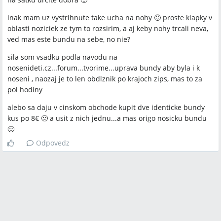
inak mam uz vystrihnute take ucha na nohy 🙂 proste klapky v
oblasti noziciek ze tym to rozsirim, a aj keby nohy trcali neva,
ved mas este bundu na sebe, no nie?
sila som vsadku podla navodu na
nosenideti.cz...forum...tvorime...uprava bundy aby byla i k
noseni , naozaj je to len obdlznik po krajoch zips, mas to za
pol hodiny
alebo sa daju v cinskom obchode kupit dve identicke bundy
kus po 8€ 🙂 a usit z nich jednu...a mas origo nosicku bundu
🙂
Odpovedz