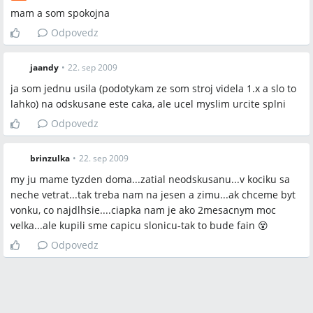
Najčastejšie otázky
mam a som spokojna
Q:
Kde najrýchlejšie zohnať MaM kapsu?
Odpovedz
A:
Na nosime.sk je udávaná dodávka 2–4 týždne; rýchlejšie
kusy sa dajú hľadať v sekcii "predám/vymením" na fóre
jaandy
•
22. sep 2009
Nosenideti.cz, v bazári na nosenideti.cz alebo v miestnom
ja som jednu usila (podotykam ze som stroj videla 1.x a slo to
bazári na Modrykonik.sk s možnosťou osobného odberu
lahko) na odskusane este caka, ale ucel myslim urcite splni
(niektoré predávajúce doručujú osobne v BA).
Odpovedz
Q:
Aký je praktický rozdiel medzi verziou Deluxe a zimnou
verziou MaM kapsy?
brinzulka
•
22. sep 2009
A:
Deluxe verzia má podľa popisu jednu stranu teplý flís a
druhú vodoodpudivý materiál (umožňuje otočenie na jarnú
my ju mame tyzden doma...zatial neodskusanu...v kociku sa
variantu), zatiaľ čo "zimná" verzia je prevažne flísová; v diskusii
neche vetrat...tak treba nam na jesen a zimu...ak chceme byt
sa spomínala aj nejasnosť, či Deluxe má dve vrstvy flísu (toto
vonku, co najdlhsie....ciapka nam je ako 2mesacnym moc
bolo v diskusii rozporuplné).
velka...ale kupili sme capicu slonicu-tak to bude fain 😵
Odpovedz
Q:
Ako obliecť dieťa pod MaM kapsu v chladnom počasí?
A:
Odporúčané je obliecť dieťa rovnakými vrstvami ako seba
pod bundu, použiť merino spodné prádlo alebo termo tielko
(spomínané značky/obchody: Bundles.cz, Moira, Mimibazar.sk)
a na nohy vrstvy ako pančuchy/pancuchy, dupáčky, teplé