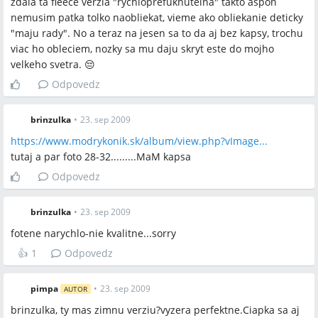
zdala ta fleece verzia "rychloprefuknutelna" takto aspon
Deluxe verzia: niektoré zdroje a používatelia tvrdili, že
nemusim patka tolko naobliekat, vieme ako obliekanie deticky
Deluxe obsahuje dve vrstvy flísu, iní popisovali Deluxe ako
"maju rady". No a teraz na jesen sa to da aj bez kapsy, trochu
kombináciu jednej flísovej strany a druhej nepromokavej
viac ho obleciem, nozky sa mu daju skryt este do mojho
strany; oba popisy boli v diskusii prezentované.
velkeho svetra. 😔
Odpovedz
Kapucňa pripojená ku kapsi: časť rodičov ju používa a
považuje za praktickú, iní ju neodporúčajú, lebo dieťa pri nej
brinzulka
•
23. sep 2009
nemôže dobre otáčať hlavičku alebo je mu nepohodlná.
https://www.modrykonik.sk/album/view.php?vImage...
tutaj a par foto 28-32.........MaM kapsa
Otvorené otázky
Odpovedz
Do akej presnej minimálnej teploty (v °C) je konkrétna verzia
brinzulka
•
23. sep 2009
MaM kapsy spoľahlivo vhodná pri nosení bez dodatočných
kombinéz?
fotene narychlo-nie kvalitne...sorry
Aké presné rozmery (šírka/dĺžka) má originálna Deluxe
👍
1
Odpovedz
verzia v jednotlivých ročníkoch výroby (pre určenie
vhodnosti pre menšie vs. väčšie deti)?
pimpa
•
23. sep 2009
AUTOR
brinzulka, ty mas zimnu verziu?vyzera perfektne.Ciapka sa aj