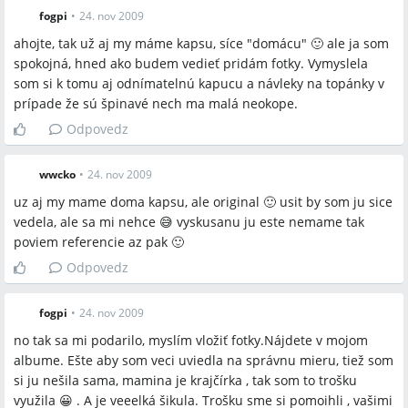
fogpi
•
24. nov 2009
ahojte, tak už aj my máme kapsu, síce "domácu" 🙂 ale ja som
spokojná, hned ako budem vedieť pridám fotky. Vymyslela
som si k tomu aj odnímatelnú kapucu a návleky na topánky v
prípade že sú špinavé nech ma malá neokope.
Odpovedz
wwcko
•
24. nov 2009
uz aj my mame doma kapsu, ale original 🙂 usit by som ju sice
vedela, ale sa mi nehce 😅 vyskusanu ju este nemame tak
poviem referencie az pak 🙂
Odpovedz
fogpi
•
24. nov 2009
no tak sa mi podarilo, myslím vložiť fotky.Nájdete v mojom
albume. Ešte aby som veci uviedla na správnu mieru, tiež som
si ju nešila sama, mamina je krajčírka , tak som to trošku
využila 😀 . A je veeelká šikula. Trošku sme si pomoihli , vašimi