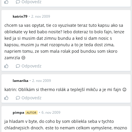
Odpovedz
katrin79
•
2. nov 2009
chcem sa vas opytat, tie co vyuzivate teraz tuto kapsu ako sa
obliekate vy ked babo nosite? lebo doteraz to bolo fajn, lenze
ked ja si musim dat zimnu bundu a ked si dam nosic s
kapsou, musim ju mat rozopnutu a to je teda dost zima,
napriem tomu, ze som mala rolak pod bundou som skoro
zamrzla 😒
Odpovedz
lamarika
•
2. nov 2009
katrin: Oblíkám si thermo rolák a teplejší mikču a je mi fajn 😉
Odpovedz
pimpa
•
6. nov 2009
AUTOR
ja hladam v byte, do coho by som obliekla seba v tychto
chladnejsich dnoch. este to nemam celkom vymyslene, mozno