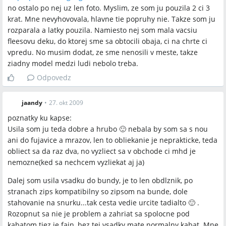
no ostalo po nej uz len foto. Myslim, ze som ju pouzila 2 ci 3
krat. Mne nevyhovovala, hlavne tie popruhy nie. Takze som ju
rozparala a latky pouzila. Namiesto nej som mala vacsiu
fleesovu deku, do ktorej sme sa obtocili obaja, ci na chrte ci
vpredu. No musim dodat, ze sme nenosili v meste, takze
ziadny model medzi ludi nebolo treba.
Odpovedz
jaandy
•
27. okt 2009
poznatky ku kapse:
Usila som ju teda dobre a hrubo 🙂 nebala by som sa s nou
ani do fujavice a mrazov, len to obliekanie je neprakticke, teda
obliect sa da raz dva, no vyzliect sa v obchode ci mhd je
nemozne(ked sa nechcem vyzliekat aj ja)
Dalej som usila vsadku do bundy, je to len obdlznik, po
stranach zips kompatibilny so zipsom na bunde, dole
stahovanie na snurku...tak cesta vedie urcite tadialto 🙂 .
Rozopnut sa nie je problem a zahriat sa spolocne pod
kabatom tiez je fajn, bez tej vsadky mate normalny kabat. Mne