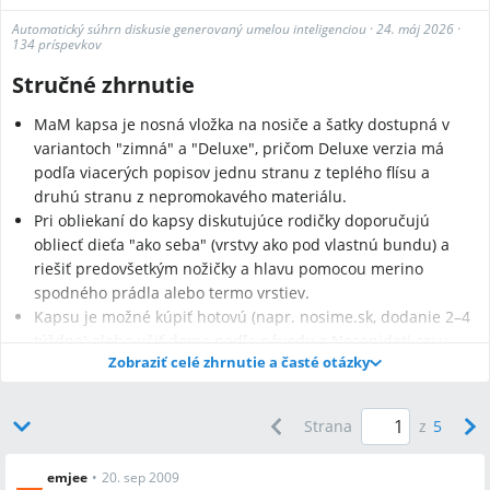
Automatický súhrn diskusie generovaný umelou inteligenciou
·
24. máj 2026
·
134 príspevkov
Stručné zhrnutie
MaM kapsa je nosná vložka na nosiče a šatky dostupná v
variantoch "zimná" a "Deluxe", pričom Deluxe verzia má
podľa viacerých popisov jednu stranu z teplého flísu a
druhú stranu z nepromokavého materiálu.
Pri obliekaní do kapsy diskutujúce rodičky doporučujú
obliecť dieťa "ako seba" (vrstvy ako pod vlastnú bundu) a
riešiť predovšetkým nožičky a hlavu pomocou merino
spodného prádla alebo termo vrstiev.
Kapsu je možné kúpiť hotovú (napr. nosime.sk, dodanie 2–4
týždne) alebo ušiť doma podľa návodu z Nosenideti.cz; v
Zobraziť celé zhrnutie a časté otázky
diskusii sa spomína aj vsadka do bundy so zipsom ako
praktické riešenie.
Strana
z
5
emjee
•
20. sep 2009