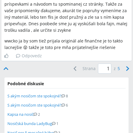
príspevkami a návodom tu spominanej cz stránky. Takže za
vaše pripomienky ďakujeme, akurát tie popruhy vymeníme za
iný materiál, lebo ten flis je dosť pružný a zle sa s ním kapsa
pripevňuje. Dnes poobede sme ju aj vyskúšali bola fajn, malej
trošku vadila , ale určite si zvykne
wwcko ja by som tiež prijala originál ale finančne je to takto
lacnejšie 😝 takže je toto pre mňa prijatelnejšie riešenie
Odpovedz
Strana
z
5
Podobné diskusie
S akým nosičom ste spokojné?
8
S akým nosičom ste spokojné?
6
Kapsa na nosič
2
Nosičská bunda LadyBug
1
Nosič pre 5 mesačné bábo
3