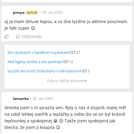
pimpa
•
30. okt 2009
AUTOR
aj ja mam deluxe kapsu, a uz dva tyzdne ju aktivne pouzivam.
Je fakt super 😉
Odpovedz
Ste spokojné s barefoot topánkami?
27
Aké legíny nosíte a ste spokojní?
12
Využili ste nosič Onbuhimo v tehotenstve?
5
Zobraz ďalšie diskusie
lamarika
•
30. okt 2009
dneska jsem s ní vyrazila ven. Byly u nás 4 stupně, malej měl
na sobě lehkej svetřík a tepláčky a světe div se on byl krásně
teplounkej a spokojenej 😀 😉 Takže jsem spokojená jak
blecha, že jsem ji koupila 😉