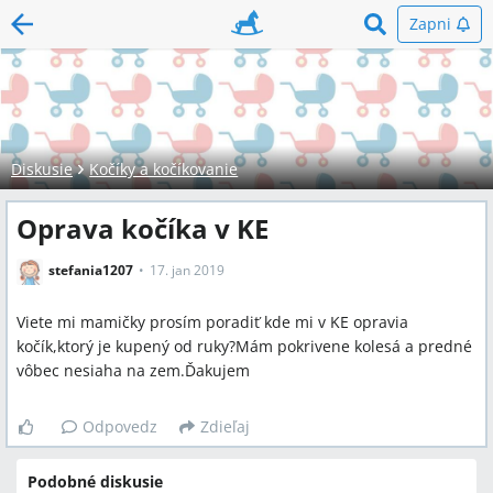
Zapni
Diskusie
Kočíky a kočíkovanie
Oprava kočíka v KE
stefania1207
17. jan 2019
Viete mi mamičky prosím poradiť kde mi v KE opravia
kočík,ktorý je kupený od ruky?Mám pokrivene kolesá a predné
vôbec nesiaha na zem.Ďakujem
Odpovedz
Zdieľaj
Podobné diskusie