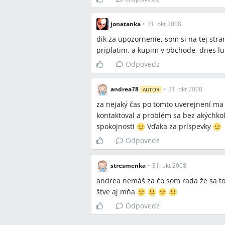
jonatanka
•
31. okt 2008
dik za upozornenie, som si na tej stran
priplatim, a kupim v obchode, dnes l
Odpovedz
andrea78
•
31. okt 2008
AUTOR
za nejaký čas po tomto uverejnení ma 
kontaktoval a problém sa bez akýchkoľv
spokojnosti
Vďaka za príspevky
Odpovedz
stresmenka
•
31. okt 2008
andrea nemáš za čo som rada že sa to 
štve aj mňa
Odpovedz