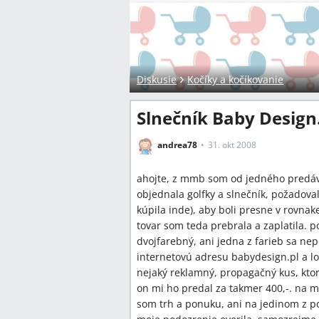
Diskusie
Kočíky a kočíkovanie
Slnečník Baby Design
andrea78
31. okt 2008
ahojte, z mmb som od jedného predá
objednala golfky a slnečník, požadova
kúpila inde), aby boli presne v rovnak
tovar som teda prebrala a zaplatila. po 
dvojfarebný, ani jedna z farieb sa n
internetovú adresu babydesign.pl a l
nejaký reklamný, propagačný kus, kto
on mi ho predal za takmer 400,-. na 
som trh a ponuku, ani na jedinom z po