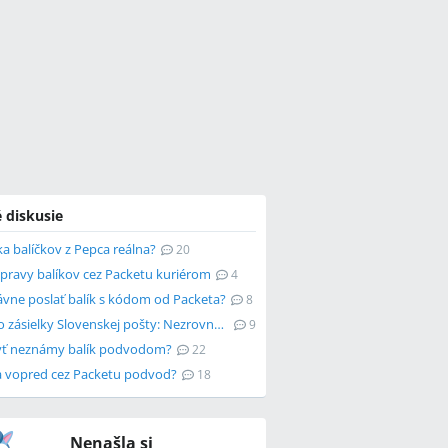
 diskusie
a balíčkov z Pepca reálna?
20
pravy balíkov cez Packetu kuriérom
4
ávne poslať balík s kódom od Packeta?
8
Zásah do zásielky Slovenskej pošty: Nezrovnalosti?
9
ť neznámy balík podvodom?
22
ba vopred cez Packetu podvod?
18
Nenašla si