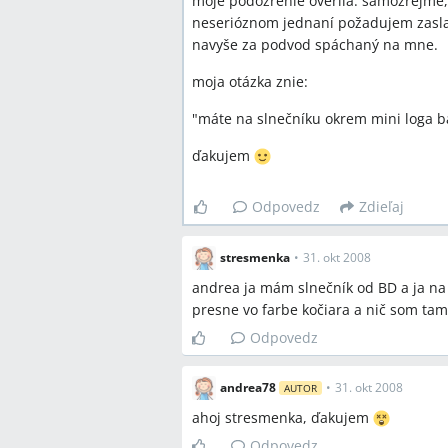
moje podozrenie overila. samozrejme, 
neserióznom jednaní požadujem zasla
navyše za podvod spáchaný na mne.
moja otázka znie:
"máte na slnečníku okrem mini loga ba
ďakujem
Odpovedz
Zdieľaj
stresmenka
•
31. okt 2008
andrea ja mám slnečník od BD a ja 
presne vo farbe kočiara a nič som ta
Odpovedz
andrea78
•
31. okt 2008
AUTOR
ahoj stresmenka, ďakujem
Odpovedz