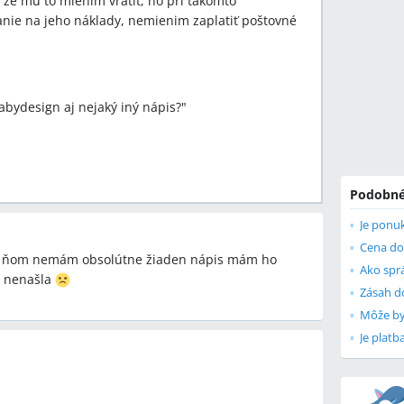
že mu to mienim vrátiť, no pri takomto
nie na jeho náklady, nemienim zaplatiť poštovné
bydesign aj nejaký iný nápis?"
Podobné
Je ponuk
Cena do
na ňom nemám obsolútne žiaden nápis mám ho
Ako spr
m nenašla
Môže by
Je plat