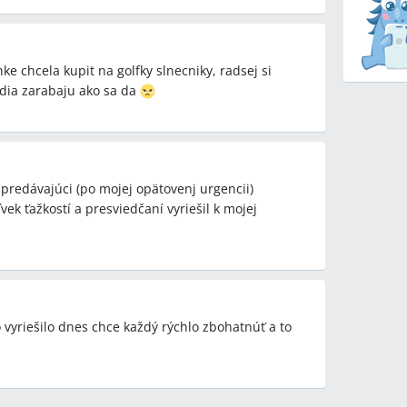
ke chcela kupit na golfky slnecniky, radsej si
udia zarabaju ako sa da
predávajúci (po mojej opätovenj urgencii)
ek ťažkostí a presviedčaní vyriešil k mojej
vyriešilo dnes chce každý rýchlo zbohatnúť a to