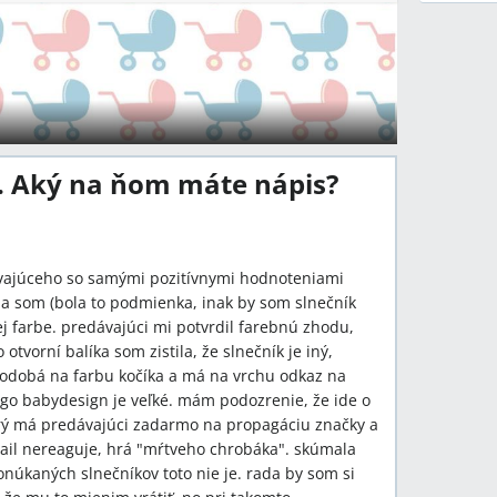
. Aký na ňom máte nápis?
vajúceho so samými pozitívnymi hodnoteniami
la som (bola to podmienka, inak by som slnečník
ej farbe. predávajúci mi potvrdil farebnú zhodu,
otvorní balíka som zistila, že slnečník je iný,
epodobá na farbu kočíka a má na vrchu odkaz na
ogo babydesign je veľké. mám podozrenie, že ide o
rý má predávajúci zadarmo na propagáciu značky a
mail nereaguje, hrá "mŕtveho chrobáka". skúmala
núkaných slnečníkov toto nie je. rada by som si