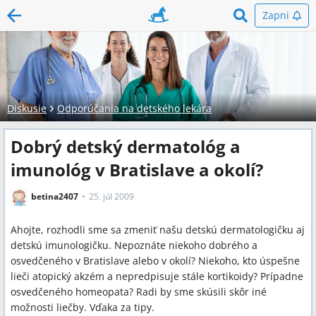
Zapni
Diskusie
Odporúčania na detského lekára
Dobrý detský dermatológ a
imunológ v Bratislave a okolí?
betina2407
25. júl 2009
Ahojte, rozhodli sme sa zmeniť našu detskú dermatologičku aj
detskú imunologičku. Nepoznáte niekoho dobrého a
osvedčeného v Bratislave alebo v okolí? Niekoho, kto úspešne
lieči atopický akzém a nepredpisuje stále kortikoidy? Prípadne
osvedčeného homeopata? Radi by sme skúsili skôr iné
možnosti liečby. Vďaka za tipy.