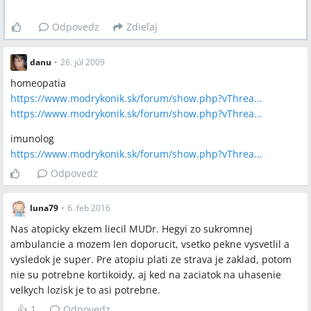
Odpovedz
Zdieľaj
danu
•
26. júl 2009
homeopatia
https://www.modrykonik.sk/forum/show.php?vThrea...
https://www.modrykonik.sk/forum/show.php?vThrea...
imunolog
https://www.modrykonik.sk/forum/show.php?vThrea...
Odpovedz
luna79
•
6. feb 2016
Nas atopicky ekzem liecil MUDr. Hegyi zo sukromnej
ambulancie a mozem len doporucit, vsetko pekne vysvetlil a
vysledok je super. Pre atopiu plati ze strava je zaklad, potom
nie su potrebne kortikoidy, aj ked na zaciatok na uhasenie
velkych lozisk je to asi potrebne.
👍
1
Odpovedz