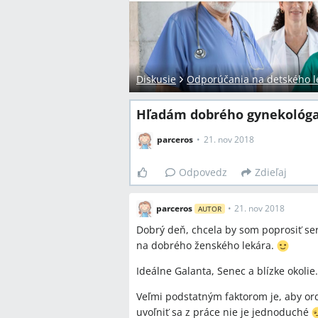
Diskusie
Odporúčania na detského l
Hľadám dobrého gynekológa 
parceros
21. nov 2018
Odpovedz
Zdieľaj
parceros
•
21. nov 2018
AUTOR
Dobrý deň, chcela by som poprosiť se
na dobrého ženského lekára.
Ideálne Galanta, Senec a blízke okolie
Veľmi podstatným faktorom je, aby or
uvoľniť sa z práce nie je jednoduché