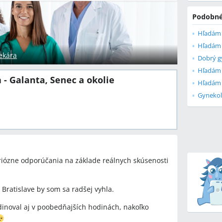
Podobné
Hľadám 
ekára
Dobrý g
- Galanta, Senec a okolie
Gynekoló
riózne odporúčania na základe reálnych skúsenosti
. Bratislave by som sa radšej vyhla.
dinoval aj v poobedňajších hodinách, nakoľko