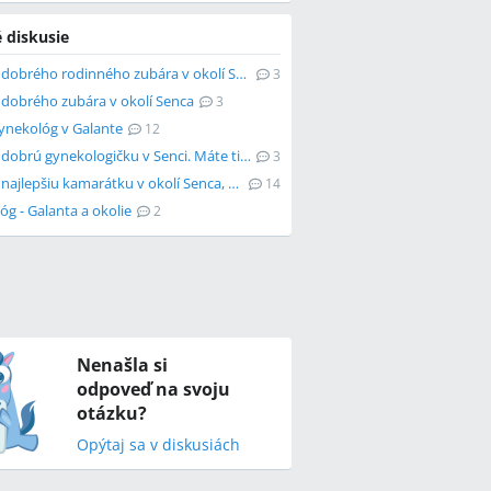
 diskusie
Hľadám dobrého rodinného zubára v okolí Senca
3
dobrého zubára v okolí Senca
3
ynekológ v Galante
12
Hľadám dobrú gynekologičku v Senci. Máte tip?
3
Hľadám najlepšiu kamarátku v okolí Senca, Galanty, Trnavy a Bratislavy
14
g - Galanta a okolie
2
Nenašla si
odpoveď na svoju
otázku?
Opýtaj sa v diskusiách