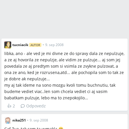
tucniacik
•
9. sep 2008
AUTOR
libka, ano - ale ved je mi divne ze do spravy dala ze nepulzuje,
a ze aj hovorila ze nepulzje, ale vidim ze pulzuje... aj som jej
povedala ze aj predtym som si vsimla ze zvykne pulzovat, a
ona ze ano, ked je rozrusena,atd... ale pochopila som to tak ze
je dobre ak nepulzuje...
my aj tak ideme na sono mozgu kvoli tomu buchnutiu, tak
budeme vediet viac..len som chcela vediet ci aj vasim
babatkam pulzuje, lebo ma to znepokojilo...
👍
2
Odpovedz
nika251
•
9. sep 2008
Caf Zuz, tak som ta vymakla