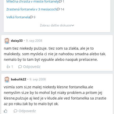
Mliečna chrasta v mieste fontanely
1
Zrastená fontanela v 3 mesiacoch
14
Veľká fontanela
9
Zobraz ďalšie diskusie
daisy33
•
9. sep 2008
nam tiez niekedy pulzuje. tiez som sa zlakla, ale je to
malokedy. som myslela ci nie je nahodou smadna alebo tak.
nemalo by to tam byt vypukle alebo naopak preliacene.
👍
1
Odpovedz
babulik22
•
9. sep 2008
vsimla som si,ze malej niekedy klesne fontanelka.ale
nemyslim si,ze by to mohol byt niaky problem.a pritom jej
klesne,pulzuje aj ked je v klude.ale ved fontanelka sa zrastie
az po roku.tak by to malo byt ok.
Odpovedz