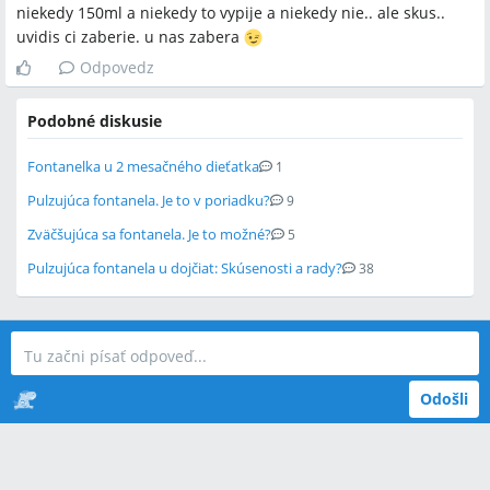
niekedy 150ml a niekedy to vypije a niekedy nie.. ale skus..
uvidis ci zaberie. u nas zabera
Odpovedz
Podobné diskusie
Fontanelka u 2 mesačného dieťatka
1
Pulzujúca fontanela. Je to v poriadku?
9
Zväčšujúca sa fontanela. Je to možné?
5
Pulzujúca fontanela u dojčiat: Skúsenosti a rady?
38
Odošli