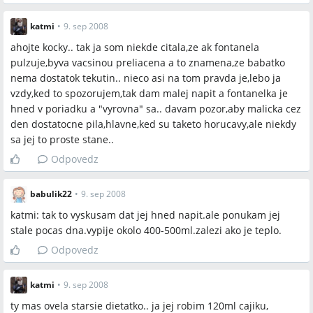
katmi
•
9. sep 2008
ahojte kocky.. tak ja som niekde citala,ze ak fontanela
pulzuje,byva vacsinou preliacena a to znamena,ze babatko
nema dostatok tekutin.. nieco asi na tom pravda je,lebo ja
vzdy,ked to spozorujem,tak dam malej napit a fontanelka je
hned v poriadku a "vyrovna" sa.. davam pozor,aby malicka cez
den dostatocne pila,hlavne,ked su taketo horucavy,ale niekdy
sa jej to proste stane..
Odpovedz
babulik22
•
9. sep 2008
katmi: tak to vyskusam dat jej hned napit.ale ponukam jej
stale pocas dna.vypije okolo 400-500ml.zalezi ako je teplo.
Odpovedz
katmi
•
9. sep 2008
ty mas ovela starsie dietatko.. ja jej robim 120ml cajiku,