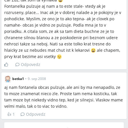
Fontanelka pulzuje aj nam a to este stale- vtedy ak je
rozruseny, place... Inac ak je v dobrej nalade a je pokojny je v
pohodicke. Myslim, ze ono je to ako tepna- ak je clovek po
namahe- obcas je vidno ze pulzuje. Podla mna je to v
poriadku. A citala som, ze ak sa tam dieta buchne ze je to
chranene silnou blanou a ze poskodenie pri beznom udere
nehrozi takze sa neboj. Nati sa este tolko krat tresne do
hlaicky ze uz nebudes mat chut ist k lekarovi
ale chapem,
prvy krat bezime asi vsetky
Odpovedz
betka1
•
9. sep 2008
aj nam fontanela obcas pulzuje, ale ani by ma nenapadlo, ze
to moze znamenat nieco zle. Proste tam nema kosticku, tak
tam moze byt niekedy vidno tep, ked je silnejsi. Vlaskov mame
velmi malo, tak o to viac to vidno.
👍
1
Odpovedz