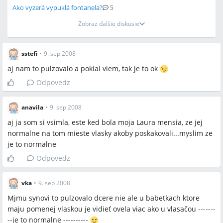
Ako vyzerá vypuklá fontanela?
5
Zobraz ďalšie diskusie
sstefi
•
9. sep 2008
aj nam to pulzovalo a pokial viem, tak je to ok
Odpovedz
anavila
•
9. sep 2008
aj ja som si vsimla, este ked bola moja Laura mensia, ze jej
normalne na tom mieste vlasky akoby poskakovali...myslim ze
je to normalne
Odpovedz
vka
•
9. sep 2008
Mjmu synovi to pulzovalo dcere nie ale u babetkach ktore
maju pomenej vlaskou je vidieť ovela viac ako u vlasačou -------
--je to normalne ----------