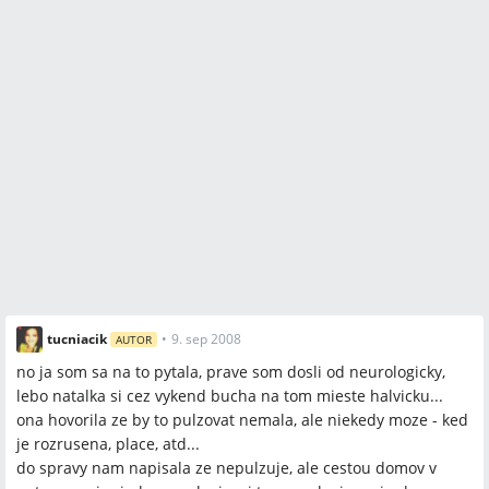
tucniacik
•
9. sep 2008
AUTOR
no ja som sa na to pytala, prave som dosli od neurologicky,
lebo natalka si cez vykend bucha na tom mieste halvicku...
ona hovorila ze by to pulzovat nemala, ale niekedy moze - ked
je rozrusena, place, atd...
do spravy nam napisala ze nepulzuje, ale cestou domov v