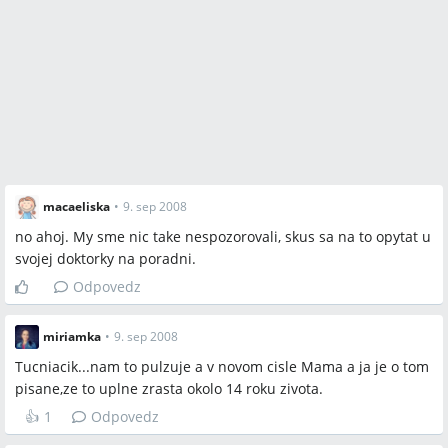
macaeliska
•
9. sep 2008
no ahoj. My sme nic take nespozorovali, skus sa na to opytat u
svojej doktorky na poradni.
Odpovedz
miriamka
•
9. sep 2008
Tucniacik...nam to pulzuje a v novom cisle Mama a ja je o tom
pisane,ze to uplne zrasta okolo 14 roku zivota.
👍
1
Odpovedz