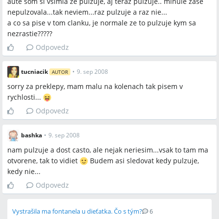
aute som si vsimla ze pulzuje, aj teraz pulzuje.. minule zase
nepulzovala...tak neviem...raz pulzuje a raz nie...
a co sa pise v tom clanku, je normale ze to pulzuje kym sa
nezrastie?????
Odpovedz
tucniacik
•
9. sep 2008
AUTOR
sorry za preklepy, mam malu na kolenach tak pisem v
rychlosti...
Odpovedz
bashka
•
9. sep 2008
nam pulzuje a dost casto, ale nejak neriesim...vsak to tam ma
otvorene, tak to vidiet
Budem asi sledovat kedy pulzuje,
kedy nie...
Odpovedz
Vystrašila ma fontanela u dieťatka. Čo s tým?
6