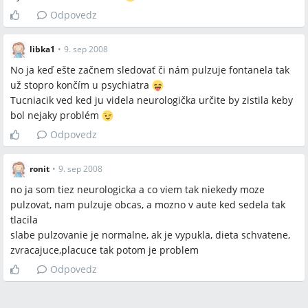
Odpovedz
libka1
•
9. sep 2008
No ja keď ešte začnem sledovať či nám pulzuje fontanela tak
už stopro končím u psychiatra
Tucniacik ved ked ju videla neurologička určite by zistila keby
bol nejaky problém
Odpovedz
ronit
•
9. sep 2008
no ja som tiez neurologicka a co viem tak niekedy moze
pulzovat, nam pulzuje obcas, a mozno v aute ked sedela tak
tlacila
slabe pulzovanie je normalne, ak je vypukla, dieta schvatene,
zvracajuce,placuce tak potom je problem
Odpovedz