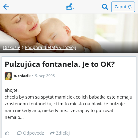
Zapni
Diskusie
Podpora dieťaťa v rozvoji
Pulzujúca fontanela. Je to OK?
tucniacik
9. sep 2008
ahojte,
chcela by som sa spytat mamiciek co ich babatka este nemaju
zrastenenu fontanelku, ci im to miesto na hlavicke pulzuje...
nam niekedy ano, niekedy nie... zevraj by to pulzovat
nemalo...
Odpovedz
Zdieľaj