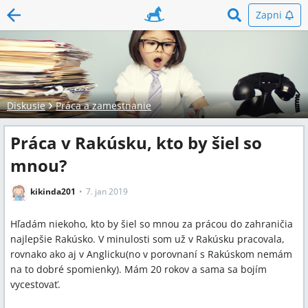
Zapni
Diskusie
Práca a zamestnanie
Práca v Rakúsku, kto by šiel so
mnou?
kikinda201
7. jan 2019
Hľadám niekoho, kto by šiel so mnou za prácou do zahraničia
najlepšie Rakúsko. V minulosti som už v Rakúsku pracovala,
rovnako ako aj v Anglicku(no v porovnaní s Rakúskom nemám
na to dobré spomienky). Mám 20 rokov a sama sa bojím
vycestovať.