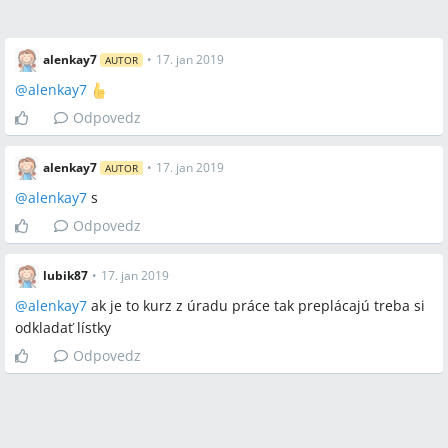
alenkay7
•
17. jan 2019
AUTOR
@
alenkay7
Odpovedz
alenkay7
•
17. jan 2019
AUTOR
@
alenkay7
s
Odpovedz
lubik87
•
17. jan 2019
@
alenkay7
ak je to kurz z úradu práce tak preplácajú treba si
odkladať lístky
Odpovedz