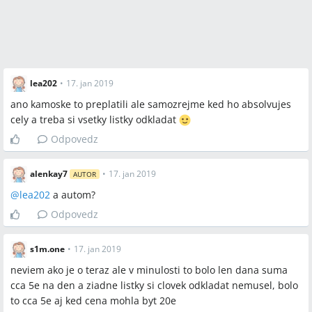
lea202
•
17. jan 2019
ano kamoske to preplatili ale samozrejme ked ho absolvujes
cely a treba si vsetky listky odkladat
Odpovedz
alenkay7
•
17. jan 2019
AUTOR
@
lea202
a autom?
Odpovedz
s1m.one
•
17. jan 2019
neviem ako je o teraz ale v minulosti to bolo len dana suma
cca 5e na den a ziadne listky si clovek odkladat nemusel, bolo
to cca 5e aj ked cena mohla byt 20e