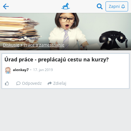
Zapni
Diskusie
Práca a zamestnanie
Úrad práce - preplácajú cestu na kurzy?
alenkay7
17. jan 2019
Odpovedz
Zdieľaj