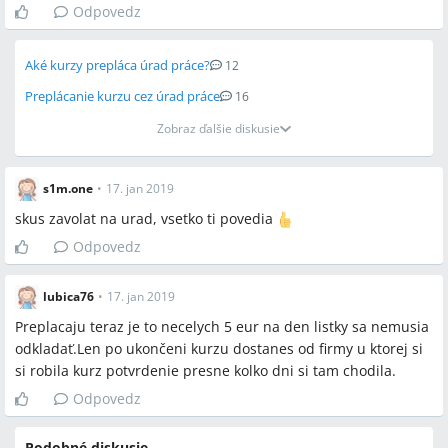
Odpovedz
Aké kurzy prepláca úrad práce?
12
Preplácanie kurzu cez úrad práce
16
Zobraz ďalšie diskusie
s1m.one
•
17. jan 2019
skus zavolat na urad, vsetko ti povedia
Odpovedz
lubica76
•
17. jan 2019
Preplacaju teraz je to necelych 5 eur na den listky sa nemusia
odkladať.Len po ukončeni kurzu dostanes od firmy u ktorej si
si robila kurz potvrdenie presne kolko dni si tam chodila.
Odpovedz
Podobné diskusie